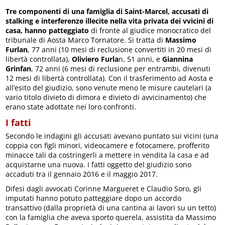
Tre componenti di una famiglia di Saint-Marcel, accusati di
stalking e interferenze illecite nella vita privata dei vvicini di
casa, hanno patteggiato
di fronte al giudice monocratico del
tribunale di Aosta Marco Tornatore. Si tratta di
Massimo
Furlan
, 77 anni (10 mesi di reclusione convertiti in 20 mesi di
libertà controllata),
Oliviero Furla
n, 51 anni, e
Giannina
Grinfan
, 72 anni (6 mesi di reclusione per entrambi, divenuti
12 mesi di libertà controllata). Con il trasferimento ad Aosta e
all’esito del giudizio, sono venute meno le misure cautelari (a
vario titolo divieto di dimora e divieto di avvicinamento) che
erano state adottate nei loro confronti.
I fatti
Secondo le indagini gli accusati avevano puntato sui vicini (una
coppia con figli minori, videocamere e fotocamere, profferito
minacce tali da costringerli a mettere in vendita la casa e ad
acquistarne una nuova. I fatti oggetto del giudizio sono
accaduti tra il gennaio 2016 e il maggio 2017.
Difesi dagli avvocati Corinne Margueret e Claudio Soro, gli
imputati hanno potuto patteggiare dopo un accordo
transattivo (dalla proprietà di una cantina ai lavori su un tetto)
con la famiglia che aveva sporto querela, assistita da Massimo