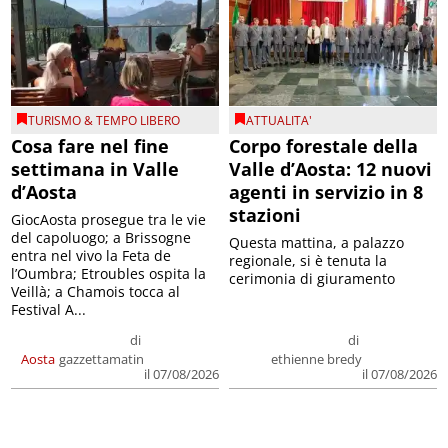
TURISMO & TEMPO LIBERO
ATTUALITA'
Cosa fare nel fine
Corpo forestale della
settimana in Valle
Valle d’Aosta: 12 nuovi
d’Aosta
agenti in servizio in 8
stazioni
GiocAosta prosegue tra le vie
del capoluogo; a Brissogne
Questa mattina, a palazzo
entra nel vivo la Feta de
regionale, si è tenuta la
l’Oumbra; Etroubles ospita la
cerimonia di giuramento
Veillà; a Chamois tocca al
Festival A...
di
di
Aosta
gazzettamatin
ethienne bredy
il 07/08/2026
il 07/08/2026