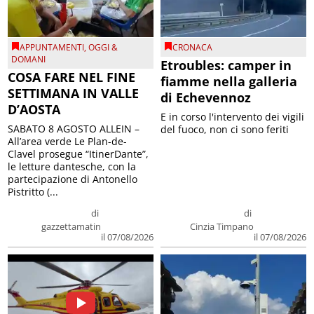
APPUNTAMENTI
,
OGGI &
CRONACA
DOMANI
Etroubles: camper in
COSA FARE NEL FINE
fiamme nella galleria
SETTIMANA IN VALLE
di Echevennoz
D’AOSTA
E in corso l'intervento dei vigili
SABATO 8 AGOSTO ALLEIN –
del fuoco, non ci sono feriti
All’area verde Le Plan-de-
Clavel prosegue “ItinerDante”,
le letture dantesche, con la
partecipazione di Antonello
Pistritto (...
di
di
gazzettamatin
Cinzia Timpano
il 07/08/2026
il 07/08/2026