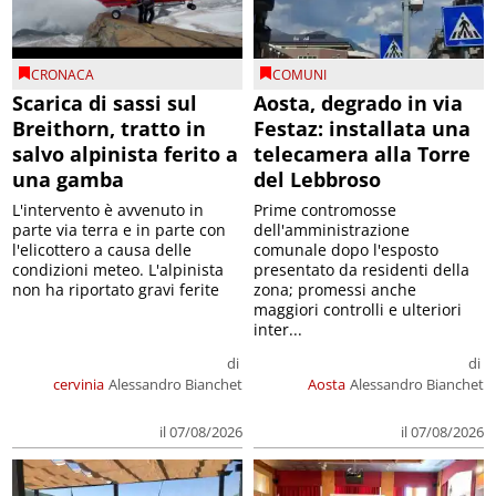
CRONACA
COMUNI
Scarica di sassi sul
Aosta, degrado in via
Breithorn, tratto in
Festaz: installata una
salvo alpinista ferito a
telecamera alla Torre
una gamba
del Lebbroso
L'intervento è avvenuto in
Prime contromosse
parte via terra e in parte con
dell'amministrazione
l'elicottero a causa delle
comunale dopo l'esposto
condizioni meteo. L'alpinista
presentato da residenti della
non ha riportato gravi ferite
zona; promessi anche
maggiori controlli e ulteriori
inter...
di
di
cervinia
Alessandro Bianchet
Aosta
Alessandro Bianchet
il 07/08/2026
il 07/08/2026