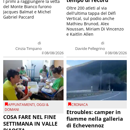
tempo di record
I primi a raggiungere la vetta
del Monte Bianco furono
Oltre 200 atleti al via
Jacques Balmat e Michel
dell'ultima tappa del Défì
Gabriel Paccard
Vertical, sul podio anche
Mathieu Brunod, Alex
Noussan, Miriam Di Vincenzo
e Kaitlin Allen
di
di
Cinzia Timpano
Davide Pellegrino
il 08/08/2026
il 08/08/2026
APPUNTAMENTI
,
OGGI &
CRONACA
DOMANI
Etroubles: camper in
COSA FARE NEL FINE
fiamme nella galleria
SETTIMANA IN VALLE
di Echevennoz