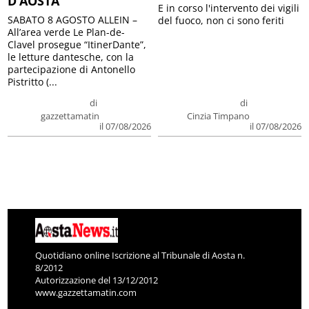
D’AOSTA
E in corso l'intervento dei vigili
SABATO 8 AGOSTO ALLEIN –
del fuoco, non ci sono feriti
All’area verde Le Plan-de-
Clavel prosegue “ItinerDante”,
le letture dantesche, con la
partecipazione di Antonello
Pistritto (...
di
di
gazzettamatin
Cinzia Timpano
il 07/08/2026
il 07/08/2026
Quotidiano online Iscrizione al Tribunale di Aosta n.
8/2012
Autorizzazione del 13/12/2012
www.gazzettamatin.com