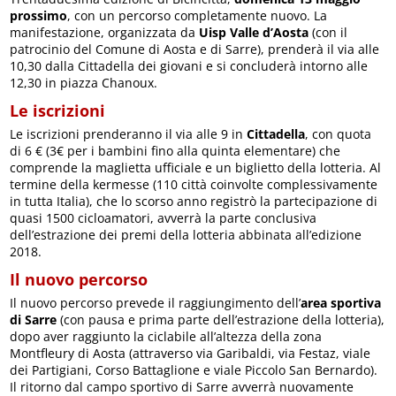
prossimo
, con un percorso completamente nuovo. La
manifestazione, organizzata da
Uisp Valle d’Aosta
(con il
patrocinio del Comune di Aosta e di Sarre), prenderà il via alle
10,30 dalla Cittadella dei giovani e si concluderà intorno alle
12,30 in piazza Chanoux.
Le iscrizioni
Le iscrizioni prenderanno il via alle 9 in
Cittadella
, con quota
di 6 € (3€ per i bambini fino alla quinta elementare) che
comprende la maglietta ufficiale e un biglietto della lotteria. Al
termine della kermesse (110 città coinvolte complessivamente
in tutta Italia), che lo scorso anno registrò la partecipazione di
quasi 1500 cicloamatori, avverrà la parte conclusiva
dell’estrazione dei premi della lotteria abbinata all’edizione
2018.
Il nuovo percorso
Il nuovo percorso prevede il raggiungimento dell’
area sportiva
di Sarre
(con pausa e prima parte dell’estrazione della lotteria),
dopo aver raggiunto la ciclabile all’altezza della zona
Montfleury di Aosta (attraverso via Garibaldi, via Festaz, viale
dei Partigiani, Corso Battaglione e viale Piccolo San Bernardo).
Il ritorno dal campo sportivo di Sarre avverrà nuovamente