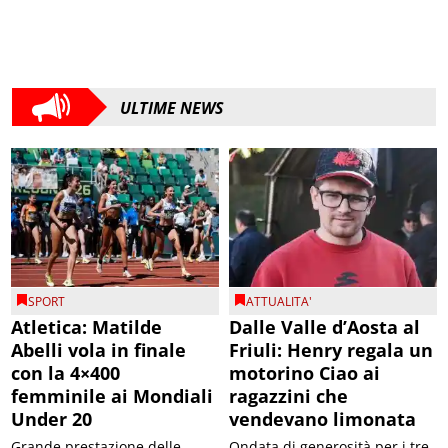
ULTIME NEWS
SPORT
ATTUALITA'
Atletica: Matilde
Dalle Valle d’Aosta al
Abelli vola in finale
Friuli: Henry regala un
con la 4×400
motorino Ciao ai
femminile ai Mondiali
ragazzini che
Under 20
vendevano limonata
Grande prestazione delle
Ondata di generosità per i tre