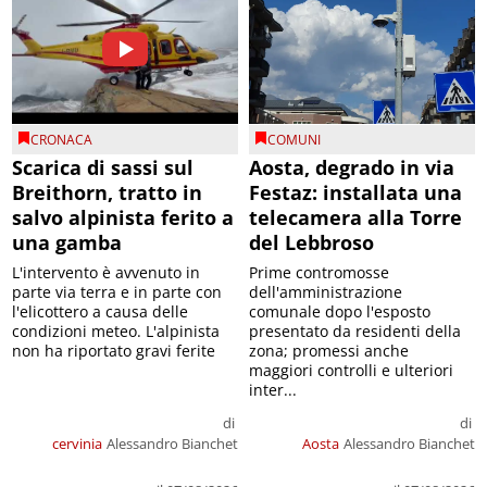
CRONACA
COMUNI
Scarica di sassi sul
Aosta, degrado in via
Breithorn, tratto in
Festaz: installata una
salvo alpinista ferito a
telecamera alla Torre
una gamba
del Lebbroso
L'intervento è avvenuto in
Prime contromosse
parte via terra e in parte con
dell'amministrazione
l'elicottero a causa delle
comunale dopo l'esposto
condizioni meteo. L'alpinista
presentato da residenti della
non ha riportato gravi ferite
zona; promessi anche
maggiori controlli e ulteriori
inter...
di
di
cervinia
Alessandro Bianchet
Aosta
Alessandro Bianchet