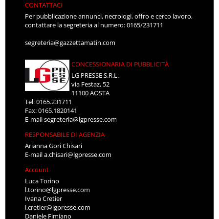
CONTATTACI
Per pubblicazione annunci, necrologi, offro e cerco lavoro,
contattare la segreteria al numero: 0165/231711
segreteria@gazzettamatin.com
CONCESSIONARIA DI PUBBLICITÀ
LG PRESSE S.R.L.
via Festaz, 52
11100 AOSTA
Tel: 0165.231711
Fax: 0165.1820141
E-mail
segreteria@lgpresse.com
RESPONSABILE DI AGENZIA
Arianna Gori Chisari
E-mail
a.chisari@lgpresse.com
Account
Luca Torino
l.torino@lgpresse.com
Ivana Cretier
i.cretier@lgpresse.com
Daniele Fimiano