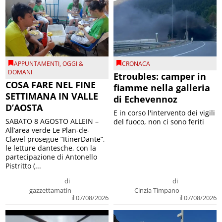
APPUNTAMENTI
,
OGGI &
CRONACA
DOMANI
Etroubles: camper in
COSA FARE NEL FINE
fiamme nella galleria
SETTIMANA IN VALLE
di Echevennoz
D’AOSTA
E in corso l'intervento dei vigili
SABATO 8 AGOSTO ALLEIN –
del fuoco, non ci sono feriti
All’area verde Le Plan-de-
Clavel prosegue “ItinerDante”,
le letture dantesche, con la
partecipazione di Antonello
Pistritto (...
di
di
gazzettamatin
Cinzia Timpano
il 07/08/2026
il 07/08/2026