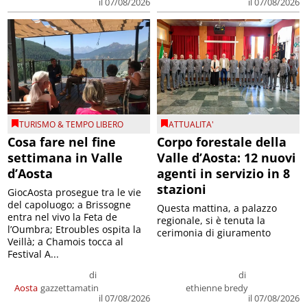
il 07/08/2026
il 07/08/2026
TURISMO & TEMPO LIBERO
ATTUALITA'
Cosa fare nel fine
Corpo forestale della
settimana in Valle
Valle d’Aosta: 12 nuovi
d’Aosta
agenti in servizio in 8
stazioni
GiocAosta prosegue tra le vie
del capoluogo; a Brissogne
Questa mattina, a palazzo
entra nel vivo la Feta de
regionale, si è tenuta la
l’Oumbra; Etroubles ospita la
cerimonia di giuramento
Veillà; a Chamois tocca al
Festival A...
di
di
Aosta
gazzettamatin
ethienne bredy
il 07/08/2026
il 07/08/2026