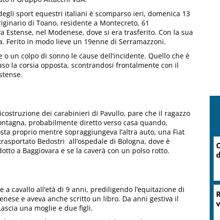
degli sport equestri italiani è scomparso ieri, domenica 13
riginario di Toano, residente a Montecreto, 61
ova Estense, nel Modenese, dove si era trasferito. Con la sua
ra. Ferito in modo lieve un 19enne di Serramazzoni.
 o un colpo di sonno le cause dell’incidente. Quello che è
aso la corsia opposta, scontrandosi frontalmente con il
stense.
icostruzione dei carabinieri di Pavullo, pare che il ragazzo
montagna, probabilmente diretto verso casa quando,
osta proprio mentre sopraggiungeva l’altra auto, una Fiat
 trasportato Bedostri all’ospedale di Bologna, dove è
O
otto a Baggiovara e se la caverà con un polso rotto.
d
a cavallo all’età di 9 anni, prediligendo l’equitazione di
R
nese e aveva anche scritto un libro. Da anni gestiva il
v
ascia una moglie e due figli.