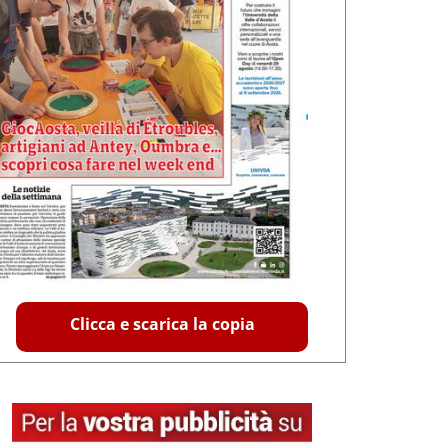
Clicca e scarica la copia