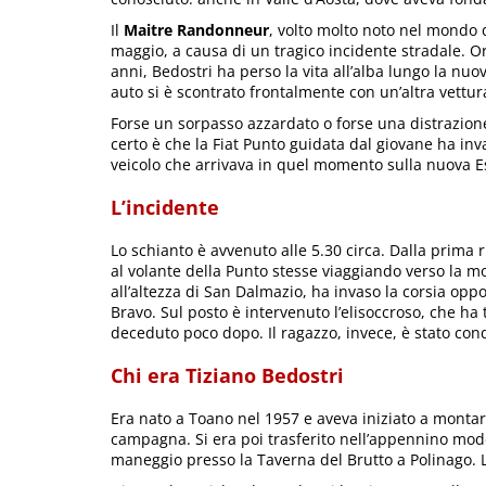
Il
Maitre Randonneur
, volto molto noto nel mondo 
maggio, a causa di un tragico incidente stradale. O
anni, Bedostri ha perso la vita all’alba lungo la nu
auto si è scontrato frontalmente con un’altra vettu
Forse un sorpasso azzardato o forse una distrazione
certo è che la Fiat Punto guidata dal giovane ha inv
veicolo che arrivava in quel momento sulla nuova E
L’incidente
Lo schianto è avvenuto alle 5.30 circa. Dalla prima r
al volante della Punto stesse viaggiando verso la 
all’altezza di San Dalmazio, ha invaso la corsia opp
Bravo. Sul posto è intervenuto l’elisoccroso, che ha
deceduto poco dopo. Il ragazzo, invece, è stato cond
Chi era Tiziano Bedostri
Era nato a Toano nel 1957 e aveva iniziato a montare 
campagna. Si era poi trasferito nell’appennino mode
maneggio presso la Taverna del Brutto a Polinago. L