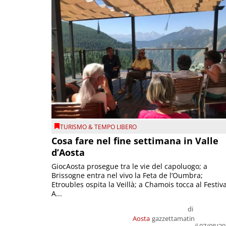
TURISMO & TEMPO LIBERO
Cosa fare nel fine settimana in Valle
d’Aosta
GiocAosta prosegue tra le vie del capoluogo; a
Brissogne entra nel vivo la Feta de l’Oumbra;
Etroubles ospita la Veillà; a Chamois tocca al Festiva
A...
di
Aosta
gazzettamatin
il 07/08/2