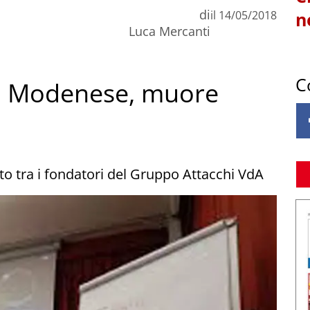
di
il
14/05/2018
n
Luca Mercanti
C
el Modenese, muore
ato tra i fondatori del Gruppo Attacchi VdA