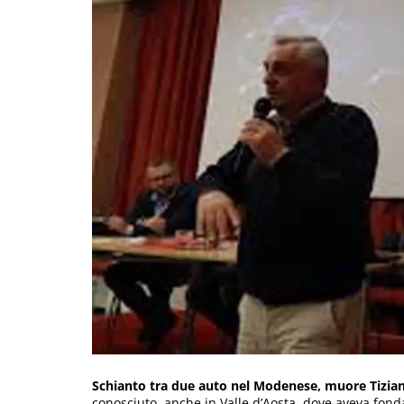
Schianto tra due auto nel Modenese, muore Tizia
conosciuto. anche in Valle d’Aosta, dove aveva fond