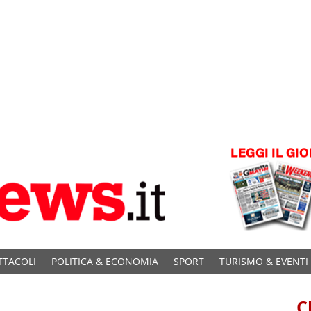
TTACOLI
POLITICA & ECONOMIA
SPORT
TURISMO & EVENTI
C