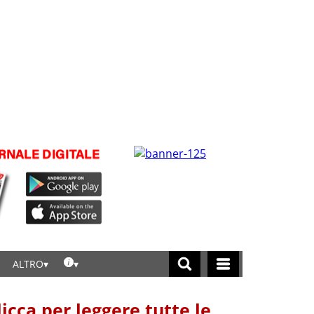
ALTRO
licca per leggere tutte le