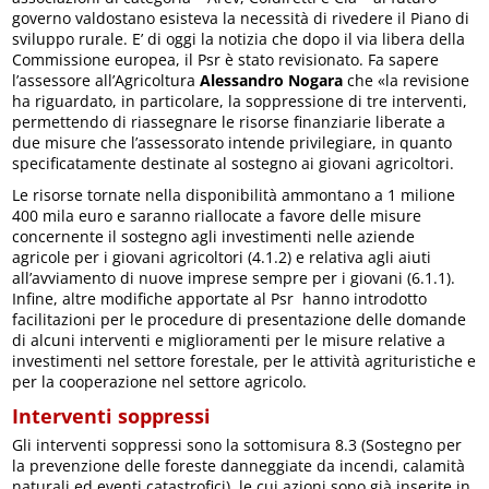
governo valdostano esisteva la necessità di rivedere il Piano di
sviluppo rurale. E’ di oggi la notizia che dopo il via libera della
Commissione europea, il Psr è stato revisionato. Fa sapere
l’assessore all’Agricoltura
Alessandro Nogara
che «la revisione
ha riguardato, in particolare, la soppressione di tre interventi,
permettendo di riassegnare le risorse finanziarie liberate a
due misure che l’assessorato intende privilegiare, in quanto
specificatamente destinate al sostegno ai giovani agricoltori.
Le risorse tornate nella disponibilità ammontano a 1 milione
400 mila euro e saranno riallocate a favore delle misure
concernente il sostegno agli investimenti nelle aziende
agricole per i giovani agricoltori (4.1.2) e relativa agli aiuti
all’avviamento di nuove imprese sempre per i giovani (6.1.1).
Infine, altre modifiche apportate al Psr hanno introdotto
facilitazioni per le procedure di presentazione delle domande
di alcuni interventi e miglioramenti per le misure relative a
investimenti nel settore forestale, per le attività agrituristiche e
per la cooperazione nel settore agricolo.
Interventi soppressi
Gli interventi soppressi sono la sottomisura 8.3 (Sostegno per
la prevenzione delle foreste danneggiate da incendi, calamità
naturali ed eventi catastrofici), le cui azioni sono già inserite in