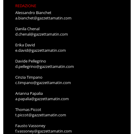
REDAZIONE
Alessandro Bianchet
a.bianchet@gazzettamatin.com
Danila Chenal
d.chenal@gazzettamatin.com
Erika David
e.david@gazzettamatin.com
Davide Pellegrino
d.pellegrino@gazzettamatin.com
Cinzia Timpano
c.timpano@gazzettamatin.com
Arianna Papalia
a.papalia@gazzettamatin.com
Thomas Piccot
t.piccot@gazzettamatin.com
Fausto Vassoney
f.vassoney@gazzettamatin.com