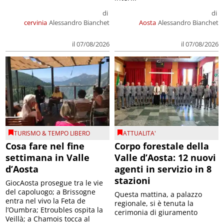
di
di
cervinia
Alessandro Bianchet
Aosta
Alessandro Bianchet
il 07/08/2026
il 07/08/2026
TURISMO & TEMPO LIBERO
ATTUALITA'
Cosa fare nel fine
Corpo forestale della
settimana in Valle
Valle d’Aosta: 12 nuovi
d’Aosta
agenti in servizio in 8
stazioni
GiocAosta prosegue tra le vie
del capoluogo; a Brissogne
Questa mattina, a palazzo
entra nel vivo la Feta de
regionale, si è tenuta la
l’Oumbra; Etroubles ospita la
cerimonia di giuramento
Veillà; a Chamois tocca al