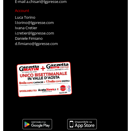
E-mail
a.chisari@lgpresse.com
Account
Luca Torino
l.torino@lgpresse.com
Ivana Cretier
i.cretier@lgpresse.com
Daniele Fimiano
d.fimiano@lgpresse.com