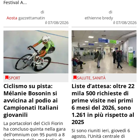
Festival A...
di
di
Aosta
gazzettamatin
ethienne bredy
il 07/08/2026
il 07/08/2026
SPORT
SALUTE
,
SANITÀ
Ciclismo su pista:
Liste d’attesa: oltre 22
Mélanie Bosonin si
mila 500 richieste di
avvicina al podio ai
prime visite nei primi
Campionati Italiani
6 mesi del 2026, sono
giovanili
1.261 in più rispetto al
2025
La portacolori del Cicli Fiorin
ha concluso quinta nella gara
Si sono riuniti ieri, giovedì 6
dell'omnium con 95 punti a 8
agosto, l'Unità centrale di