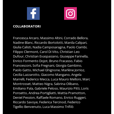
COLLABORATORI
Francesca Arcaro, Massimo Altini, Corrado Bellora,
Nadine Blanc, Riccardo Bortolotti, Manila Calipari,
Giulia Calisti, Nadia Camposaragna, Paolo Ciambi,
Filippo Clermont, Carol Di Vito, Christian Leo
Dufour, Christian Evaspasiano, Giuseppe Farinella,
Enrico Formento Dojot, Bruno Fracasso, Fabio
Francesconi, Sofia Fregnani, Giorgia Gambino,
Paolo Gatto, Michael Ghignone, Marlène Jorrioz,
Cecilia Lazzarotto, Giacomo Mangano, Angela
Marrelli, Federico Mecca, Luca Mauro Melloni, Marc
Montrosset, Matteo Nigra, Sabrina Olibano,
Emiliano Pala, Gabriele Peloso, Maurizio Pitti, Loris
Ponsetto, Andrea Portigliatti, Mattia Pramotton,
Deniel Pession, Raffaele Romano, Enrico Ruggeri,
Riccardo Savoye, Federica Tercinod, Federico
Tigellio Benvenuto, Luca Massimo Trifilò