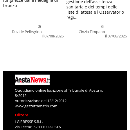
lunghezze dalla medaglia di
gestione dell’assistenza
bronzo
sanitaria e dei tempi delle
liste di attesa e l'Osservatorio
regi...
di
di
Davide Pellegrino
Cinzia Timpano
il 07/08/2026
il 07/08/2026
Quotidiano online Iscrizione al Tribunale di Aosta n.
8/2012
Autorizzazione del 13/12/2012
www.gazzettamatin.com
Editore
LG PRESSE S.R.L.
via Festaz, 52 11100 AOSTA