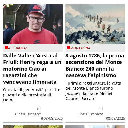
ATTUALITA'
MONTAGNA
Dalle Valle d’Aosta al
8 agosto 1786, la prima
Friuli: Henry regala un
ascensione del Monte
motorino Ciao ai
Bianco: 240 anni fa
ragazzini che
nasceva l’alpinismo
vendevano limonata
I primi a raggiungere la vetta
del Monte Bianco furono
Ondata di generosità per i tre
Jacques Balmat e Michel
giovani della provincia di
Gabriel Paccard
Udine
di
di
Cinzia Timpano
Cinzia Timpano
il 08/08/2026
il 08/08/2026