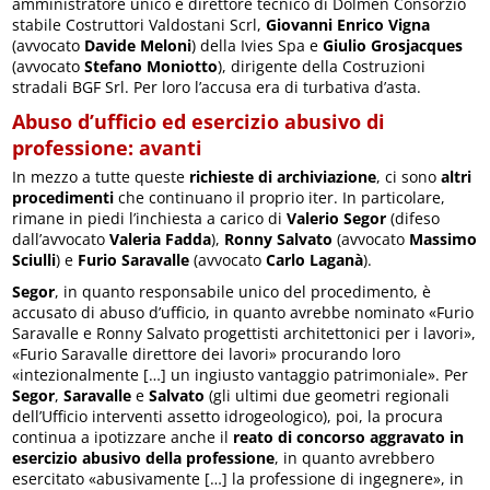
amministratore unico e direttore tecnico di Dolmen Consorzio
stabile Costruttori Valdostani Scrl,
Giovanni Enrico Vigna
(avvocato
Davide Meloni
) della Ivies Spa e
Giulio Grosjacques
(avvocato
Stefano Moniotto
), dirigente della Costruzioni
stradali BGF Srl. Per loro l’accusa era di turbativa d’asta.
Abuso d’ufficio ed esercizio abusivo di
professione: avanti
In mezzo a tutte queste
richieste di archiviazione
, ci sono
altri
procedimenti
che continuano il proprio iter. In particolare,
rimane in piedi l’inchiesta a carico di
Valerio Segor
(difeso
dall’avvocato
Valeria Fadda
),
Ronny Salvato
(avvocato
Massimo
Sciulli
) e
Furio Saravalle
(avvocato
Carlo Laganà
).
Segor
, in quanto responsabile unico del procedimento, è
accusato di abuso d’ufficio, in quanto avrebbe nominato «Furio
Saravalle e Ronny Salvato progettisti architettonici per i lavori»,
«Furio Saravalle direttore dei lavori» procurando loro
«intezionalmente […] un ingiusto vantaggio patrimoniale». Per
Segor
,
Saravalle
e
Salvato
(gli ultimi due geometri regionali
dell’Ufficio interventi assetto idrogeologico), poi, la procura
continua a ipotizzare anche il
reato di concorso aggravato in
esercizio abusivo della professione
, in quanto avrebbero
esercitato «abusivamente […] la professione di ingegnere», in