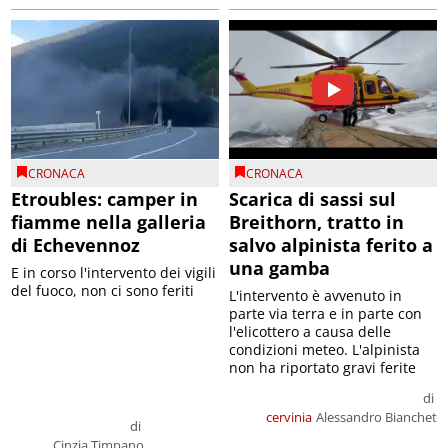
CRONACA
CRONACA
Etroubles: camper in
Scarica di sassi sul
fiamme nella galleria
Breithorn, tratto in
di Echevennoz
salvo alpinista ferito a
una gamba
E in corso l'intervento dei vigili
del fuoco, non ci sono feriti
L'intervento è avvenuto in
parte via terra e in parte con
l'elicottero a causa delle
condizioni meteo. L'alpinista
non ha riportato gravi ferite
di
cervinia
Alessandro Bianchet
di
Cinzia Timpano