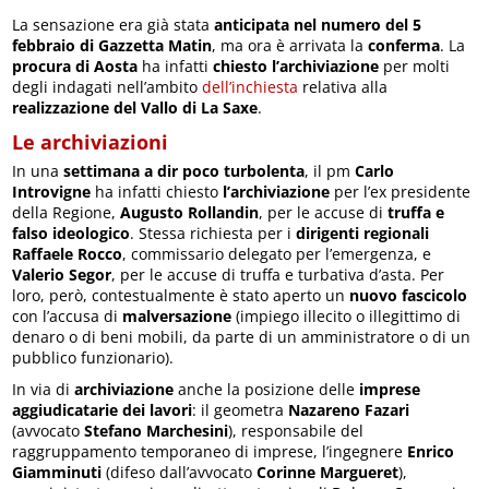
La sensazione era già stata
anticipata nel numero del 5
febbraio di Gazzetta Matin
, ma ora è arrivata la
conferma
. La
procura di Aosta
ha infatti
chiesto l’archiviazione
per molti
degli indagati nell’ambito
dell’inchiesta
relativa alla
realizzazione del Vallo di La Saxe
.
Le archiviazioni
In una
settimana a dir poco turbolenta
, il pm
Carlo
Introvigne
ha infatti chiesto
l’archiviazione
per l’ex presidente
della Regione,
Augusto Rollandin
, per le accuse di
truffa e
falso ideologico
. Stessa richiesta per i
dirigenti regionali
Raffaele Rocco
, commissario delegato per l’emergenza, e
Valerio Segor
, per le accuse di truffa e turbativa d’asta. Per
loro, però, contestualmente è stato aperto un
nuovo fascicolo
con l’accusa di
malversazione
(impiego illecito o illegittimo di
denaro o di beni mobili, da parte di un amministratore o di un
pubblico funzionario).
In via di
archiviazione
anche la posizione delle
imprese
aggiudicatarie dei lavori
: il geometra
Nazareno Fazari
(avvocato
Stefano Marchesini
), responsabile del
raggruppamento temporaneo di imprese, l’ingegnere
Enrico
Giamminuti
(difeso dall’avvocato
Corinne Margueret
),