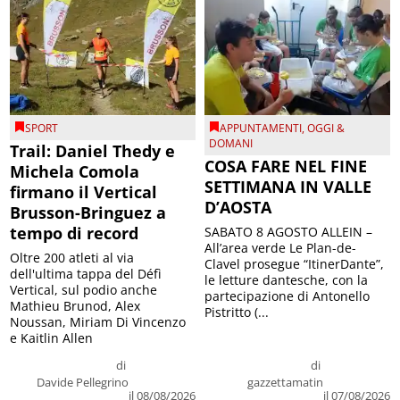
SPORT
APPUNTAMENTI
,
OGGI &
DOMANI
Trail: Daniel Thedy e
COSA FARE NEL FINE
Michela Comola
SETTIMANA IN VALLE
firmano il Vertical
D’AOSTA
Brusson-Bringuez a
tempo di record
SABATO 8 AGOSTO ALLEIN –
All’area verde Le Plan-de-
Oltre 200 atleti al via
Clavel prosegue “ItinerDante”,
dell'ultima tappa del Défì
le letture dantesche, con la
Vertical, sul podio anche
partecipazione di Antonello
Mathieu Brunod, Alex
Pistritto (...
Noussan, Miriam Di Vincenzo
e Kaitlin Allen
di
di
Davide Pellegrino
gazzettamatin
il 08/08/2026
il 07/08/2026