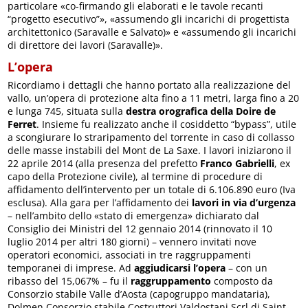
particolare «co-firmando gli elaborati e le tavole recanti
“progetto esecutivo”», «assumendo gli incarichi di progettista
architettonico (Saravalle e Salvato)» e «assumendo gli incarichi
di direttore dei lavori (Saravalle)».
L’opera
Ricordiamo i dettagli che hanno portato alla realizzazione del
vallo, un’opera di protezione alta fino a 11 metri, larga fino a 20
e lunga 745, situata sulla
destra orografica della Doire de
Ferret
. Insieme fu realizzato anche il cosiddetto “bypass”, utile
a scongiurare lo straripamento del torrente in caso di collasso
delle masse instabili del Mont de La Saxe. I lavori iniziarono il
22 aprile 2014 (alla presenza del prefetto
Franco Gabrielli
, ex
capo della Protezione civile), al termine di procedure di
affidamento dell’intervento per un totale di 6.106.890 euro (Iva
esclusa). Alla gara per l’affidamento dei
lavori in via d’urgenza
– nell’ambito dello «stato di emergenza» dichiarato dal
Consiglio dei Ministri del 12 gennaio 2014 (rinnovato il 10
luglio 2014 per altri 180 giorni) – vennero invitati nove
operatori economici, associati in tre raggruppamenti
temporanei di imprese. Ad
aggiudicarsi l’opera
– con un
ribasso del 15,067% – fu il
raggruppamento
composto da
Consorzio stabile Valle d’Aosta (capogruppo mandataria),
Dolmen Consorzio stabile Costruttori Valdostani Scrl di Saint-