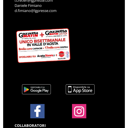
i.cretier@lgpresse.com
Daniele Fimiano
d.fimiano@lgpresse.com
COLLABORATORI