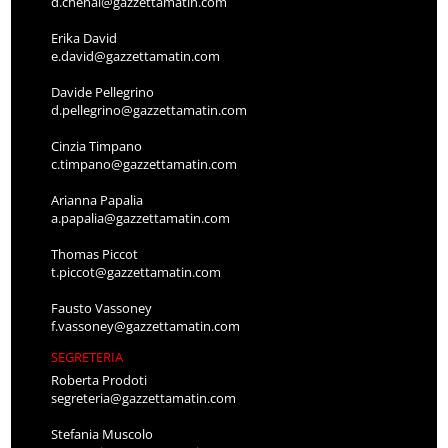
d.chenal@gazzettamatin.com
Erika David
e.david@gazzettamatin.com
Davide Pellegrino
d.pellegrino@gazzettamatin.com
Cinzia Timpano
c.timpano@gazzettamatin.com
Arianna Papalia
a.papalia@gazzettamatin.com
Thomas Piccot
t.piccot@gazzettamatin.com
Fausto Vassoney
f.vassoney@gazzettamatin.com
SEGRETERIA
Roberta Prodoti
segreteria@gazzettamatin.com
Stefania Muscolo