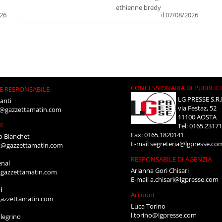
ethienne bredy
026
il 07/08/2026
CONCESSIONARIA DI PUBBLIC
E RESPONSABILE
LG PRESSE S.R.
anti
via Festaz, 52
i@gazzettamatin.com
11100 AOSTA
NE
Tel: 0165.2317
Fax: 0165.1820141
o Bianchet
E-mail
segreteria@lgpresse.co
t@gazzettamatin.com
RESPONSABILE DI AGENZIA
enal
Arianna Gori Chisari
gazzettamatin.com
E-mail
a.chisari@lgpresse.com
d
Account
azzettamatin.com
Luca Torino
l.torino@lgpresse.com
legrino