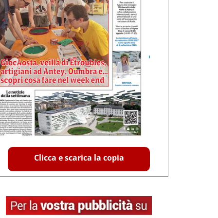
Clicca e scarica la copia