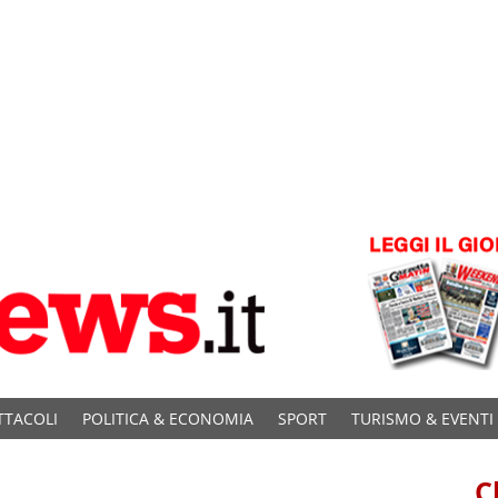
TTACOLI
POLITICA & ECONOMIA
SPORT
TURISMO & EVENTI
C