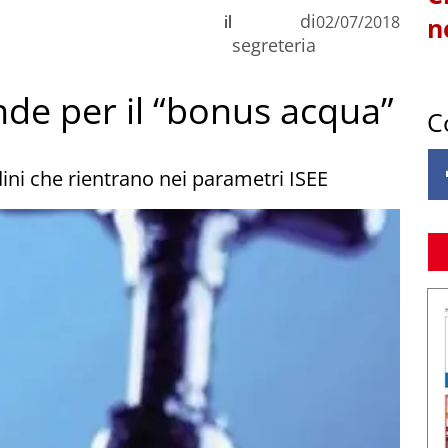
di
il
02/07/2018
n
segreteria
nde per il “bonus acqua”
C
adini che rientrano nei parametri ISEE