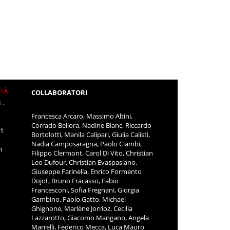
ITÀ
COLLABORATORI
L.
Francesca Arcaro, Massimo Altini,
Corrado Bellora, Nadine Blanc, Riccardo
11
Bortolotti, Manila Calipari, Giulia Calisti,
Nadia Camposaragna, Paolo Ciambi,
m
Filippo Clermont, Carol Di Vito, Christian
Leo Dufour, Christian Evaspasiano,
Giuseppe Farinella, Enrico Formento
Dojot, Bruno Fracasso, Fabio
Francesconi, Sofia Fregnani, Giorgia
Gambino, Paolo Gatto, Michael
Ghignone, Marlène Jorrioz, Cecilia
Lazzarotto, Giacomo Mangano, Angela
Marrelli, Federico Mecca, Luca Mauro