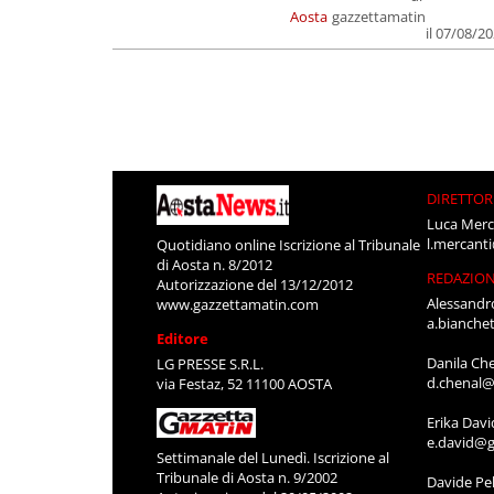
Aosta
gazzettamatin
il 07/08/2
DIRETTOR
Luca Merc
l.mercant
Quotidiano online Iscrizione al Tribunale
di Aosta n. 8/2012
REDAZIO
Autorizzazione del 13/12/2012
Alessandr
www.gazzettamatin.com
a.bianche
Editore
Danila Ch
LG PRESSE S.R.L.
d.chenal@
via Festaz, 52 11100 AOSTA
Erika Davi
e.david@g
Settimanale del Lunedì. Iscrizione al
Tribunale di Aosta n. 9/2002
Davide Pel