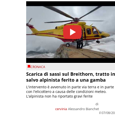
CRONACA
Scarica di sassi sul Breithorn, tratto i
salvo alpinista ferito a una gamba
L'intervento è avvenuto in parte via terra e in parte
con l'elicottero a causa delle condizioni meteo.
L'alpinista non ha riportato gravi ferite
di
cervinia
Alessandro Bianchet
il 07/08/2