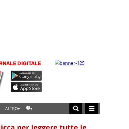
ALTRO
licca per leggere tutte le