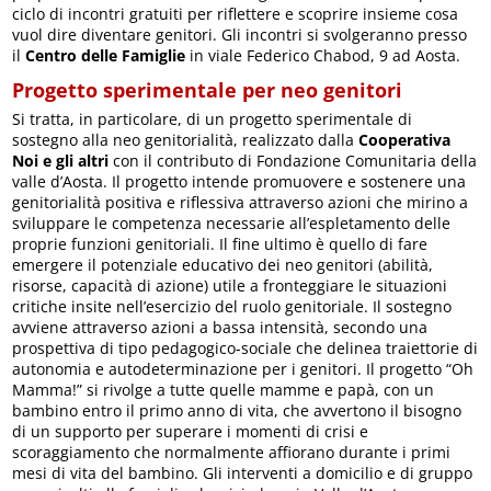
ciclo di incontri gratuiti per riflettere e scoprire insieme cosa
vuol dire diventare genitori. Gli incontri si svolgeranno presso
il
Centro delle Famiglie
in viale Federico Chabod, 9 ad Aosta.
Progetto sperimentale per neo genitori
Si tratta, in particolare, di un progetto sperimentale di
sostegno alla neo genitorialità, realizzato dalla
Cooperativa
Noi e gli altri
con il contributo di Fondazione Comunitaria della
valle d’Aosta. Il progetto intende promuovere e sostenere una
genitorialità positiva e riflessiva attraverso azioni che mirino a
sviluppare le competenza necessarie all’espletamento delle
proprie funzioni genitoriali. Il fine ultimo è quello di fare
emergere il potenziale educativo dei neo genitori (abilità,
risorse, capacità di azione) utile a fronteggiare le situazioni
critiche insite nell’esercizio del ruolo genitoriale. Il sostegno
avviene attraverso azioni a bassa intensità, secondo una
prospettiva di tipo pedagogico-sociale che delinea traiettorie di
autonomia e autodeterminazione per i genitori. Il progetto “Oh
Mamma!” si rivolge a tutte quelle mamme e papà, con un
bambino entro il primo anno di vita, che avvertono il bisogno
di un supporto per superare i momenti di crisi e
scoraggiamento che normalmente affiorano durante i primi
mesi di vita del bambino. Gli interventi a domicilio e di gruppo