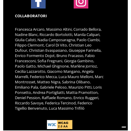
COLLABORATORI
Francesca Arcaro, Massimo Altini, Corrado Bellora,
Nadine Blanc, Riccardo Bortolotti, Manila Calipari,
Giulia Calisti, Nadia Camposaragna, Paolo Ciambi,
Filippo Clermont, Carol Di Vito, Christian Leo
Dufour, Christian Evaspasiano, Giuseppe Farinella,
Enrico Formento Dojot, Bruno Fracasso, Fabio
Francesconi, Sofia Fregnani, Giorgia Gambino,
Paolo Gatto, Michael Ghignone, Marlène Jorrioz,
Cecilia Lazzarotto, Giacomo Mangano, Angela
Marrelli, Federico Mecca, Luca Mauro Melloni, Marc
Montrosset, Matteo Nigra, Sabrina Olibano,
Emiliano Pala, Gabriele Peloso, Maurizio Pitti, Loris
Ponsetto, Andrea Portigliatti, Mattia Pramotton,
Deniel Pession, Raffaele Romano, Enrico Ruggeri,
Riccardo Savoye, Federica Tercinod, Federico
Tigellio Benvenuto, Luca Massimo Trifilò