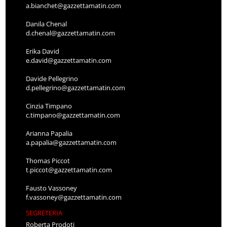
a.bianchet@gazzettamatin.com
Danila Chenal
d.chenal@gazzettamatin.com
Erika David
e.david@gazzettamatin.com
Davide Pellegrino
d.pellegrino@gazzettamatin.com
Cinzia Timpano
c.timpano@gazzettamatin.com
Arianna Papalia
a.papalia@gazzettamatin.com
Thomas Piccot
t.piccot@gazzettamatin.com
Fausto Vassoney
f.vassoney@gazzettamatin.com
SEGRETERIA
Roberta Prodoti