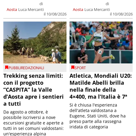
di
di
Aosta
Luca Mercanti
Aosta
Luca Mercanti
il 10/08/2026
il 10/08/2026
PUBBLIREDAZIONALI
SPORT
Trekking senza limiti:
Atletica, Mondiali U20:
con il progetto
Matilde Abelli brilla
“CASPITA” la Valle
nella finale della
d’Aosta apre i sentieri
4×400, ma l’Italia è 7ª
a tutti
Si è chiusa l'esperienza
dell'atleta valdostana a
Da agosto a ottobre, è
Eugene, Stati Uniti, dove ha
possibile iscriversi a nove
preso parte alla rassegna
escursioni gratuite e aperte a
iridata di categoria
tutti in sei comuni valdostani:
un'esperienza alpina