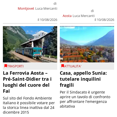
di
Montjovet
Luca Mercanti
di
Aosta
Luca Mercanti
il 10/08/2026
il 10/08/2026
TRASPORTI
ATTUALITA'
La Ferrovia Aosta –
Casa, appello Sunia:
Pré-Saint-Didier tra i
tutelare inquilini
luoghi del cuore del
fragili
Fai
Per il Sindacato è urgente
aprire un tavolo di confronto
Sul sito del Fondo Ambiente
per affrontare l'emergenza
Italiano è possibile votare per
abitativa
la storica linea inattiva dal 24
dicembre 2015