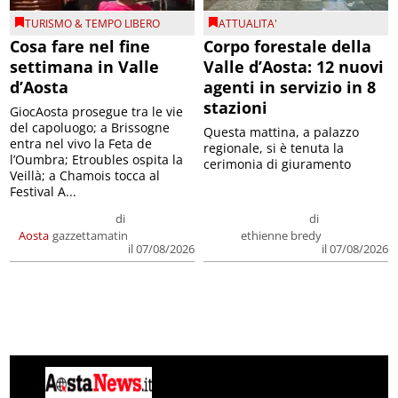
TURISMO & TEMPO LIBERO
ATTUALITA'
Cosa fare nel fine
Corpo forestale della
settimana in Valle
Valle d’Aosta: 12 nuovi
d’Aosta
agenti in servizio in 8
stazioni
GiocAosta prosegue tra le vie
del capoluogo; a Brissogne
Questa mattina, a palazzo
entra nel vivo la Feta de
regionale, si è tenuta la
l’Oumbra; Etroubles ospita la
cerimonia di giuramento
Veillà; a Chamois tocca al
Festival A...
di
di
Aosta
gazzettamatin
ethienne bredy
il 07/08/2026
il 07/08/2026