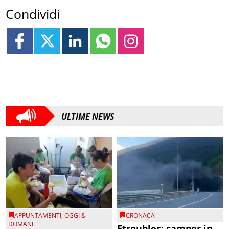
Condividi
ULTIME NEWS
APPUNTAMENTI
,
OGGI &
CRONACA
DOMANI
Etroubles: camper in