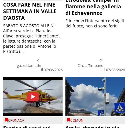
COSA FARE NEL FINE
fiamme nella galleria
SETTIMANA IN VALLE
di Echevennoz
D’AOSTA
E in corso l'intervento dei vigili
SABATO 8 AGOSTO ALLEIN –
del fuoco, non ci sono feriti
All’area verde Le Plan-de-
Clavel prosegue “ItinerDante”,
le letture dantesche, con la
partecipazione di Antonello
Pistritto (...
di
di
gazzettamatin
Cinzia Timpano
il 07/08/2026
il 07/08/2026
CRONACA
COMUNI
Scarica di sassi sul
Aosta, degrado in via