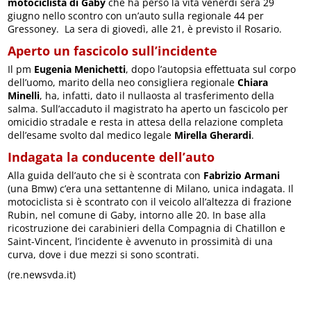
motociclista di Gaby
che ha perso la vita venerdì sera 29
giugno nello scontro con un’auto sulla regionale 44 per
Gressoney. La sera di giovedì, alle 21, è previsto il Rosario.
Aperto un fascicolo sull’incidente
Il pm
Eugenia Menichetti
, dopo l’autopsia effettuata sul corpo
dell’uomo, marito della neo consigliera regionale
Chiara
Minelli
, ha, infatti, dato il nullaosta al trasferimento della
salma. Sull’accaduto il magistrato ha aperto un fascicolo per
omicidio stradale e resta in attesa della relazione completa
dell’esame svolto dal medico legale
Mirella Gherardi
.
Indagata la conducente dell’auto
Alla guida dell’auto che si è scontrata con
Fabrizio Armani
(una Bmw) c’era una settantenne di Milano, unica indagata. Il
motociclista si è scontrato con il veicolo all’altezza di frazione
Rubin, nel comune di Gaby, intorno alle 20. In base alla
ricostruzione dei carabinieri della Compagnia di Chatillon e
Saint-Vincent, l’incidente è avvenuto in prossimità di una
curva, dove i due mezzi si sono scontrati.
(re.newsvda.it)