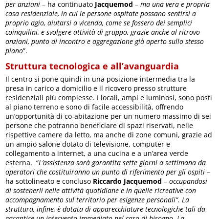
per anziani
– ha continuato
Jacquemod
–
ma una vera e propria
casa residenziale, in cui le persone ospitate possano sentirsi a
proprio agio, aiutarsi a vicenda, come se fossero dei semplici
coinquilini, e svolgere attività di gruppo, grazie anche al ritrovo
anziani, punto di incontro e aggregazione già aperto sullo stesso
piano
”.
Struttura tecnologica e all’avanguardia
Il centro si pone quindi in una posizione intermedia tra la
presa in carico a domicilio e il ricovero presso strutture
residenziali più complesse. I locali, ampi e luminosi, sono posti
al piano terreno e sono di facile accessibilità, offrendo
un’opportunità di co-abitazione per un numero massimo di sei
persone che potranno beneficiare di spazi riservati, nelle
rispettive camere da letto, ma anche di zone comuni, grazie ad
un ampio salone dotato di televisione, computer e
collegamento a internet, a una cucina e a un’area verde
esterna. “
L’assistenza sarà garantita sette giorni a settimana da
operatori che costituiranno un punto di riferimento per gli ospiti
–
ha sottolineato e concluso
Riccardo Jacquemod
–
occupandosi
di sostenerli nelle attività quotidiane e in quelle ricreative con
accompagnamento sul territorio per esigenze personali”. La
struttura, infine, è dotata di apparecchiature tecnologiche tali da
garantire un intervento immediato nel caso di bisogno. La