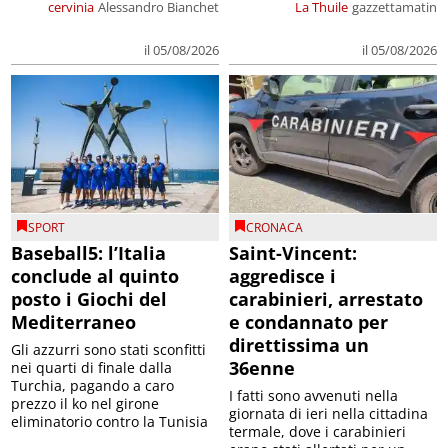
cervinia
Alessandro Bianchet
La Thuile
gazzettamatin
il 05/08/2026
il 05/08/2026
SPORT
CRONACA
Baseball5: l’Italia
Saint-Vincent:
conclude al quinto
aggredisce i
posto i Giochi del
carabinieri, arrestato
Mediterraneo
e condannato per
direttissima un
Gli azzurri sono stati sconfitti
36enne
nei quarti di finale dalla
Turchia, pagando a caro
I fatti sono avvenuti nella
prezzo il ko nel girone
giornata di ieri nella cittadina
eliminatorio contro la Tunisia
termale, dove i carabinieri