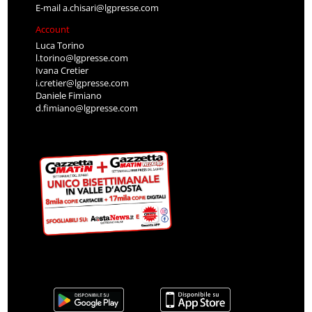
E-mail
a.chisari@lgpresse.com
Account
Luca Torino
l.torino@lgpresse.com
Ivana Cretier
i.cretier@lgpresse.com
Daniele Fimiano
d.fimiano@lgpresse.com