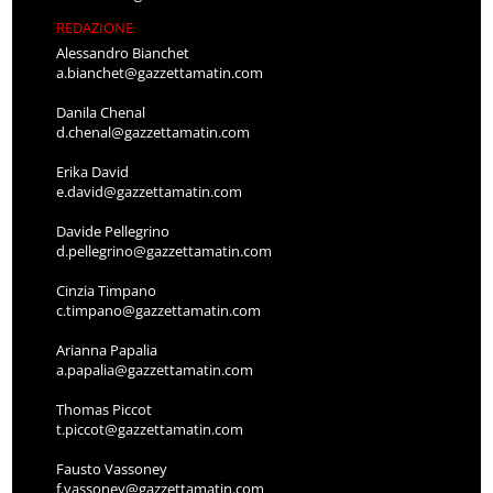
REDAZIONE
Alessandro Bianchet
a.bianchet@gazzettamatin.com
Danila Chenal
d.chenal@gazzettamatin.com
Erika David
e.david@gazzettamatin.com
Davide Pellegrino
d.pellegrino@gazzettamatin.com
Cinzia Timpano
c.timpano@gazzettamatin.com
Arianna Papalia
a.papalia@gazzettamatin.com
Thomas Piccot
t.piccot@gazzettamatin.com
Fausto Vassoney
f.vassoney@gazzettamatin.com