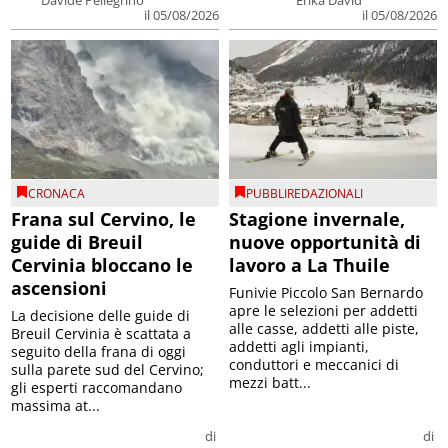
Davide Pellegrino
Erika David
il 05/08/2026
il 05/08/2026
CRONACA
PUBBLIREDAZIONALI
Frana sul Cervino, le
Stagione invernale,
guide di Breuil
nuove opportunità di
Cervinia bloccano le
lavoro a La Thuile
ascensioni
Funivie Piccolo San Bernardo
apre le selezioni per addetti
La decisione delle guide di
alle casse, addetti alle piste,
Breuil Cervinia è scattata a
addetti agli impianti,
seguito della frana di oggi
conduttori e meccanici di
sulla parete sud del Cervino;
mezzi batt...
gli esperti raccomandano
massima at...
di
di