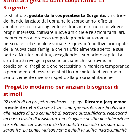
Struttura gestita dalla cooperativa La
Sorgente
La struttura,
gestita dalla cooperativa La Sorgente,
vincitrice
del bando lanciato dal Comune lo scorso anno, offre
un
ambiente sicuro, accogliente e stimolante in cui condividere i
propri interessi, coltivare nuove amicizie e relazioni familiari,
mantenendo allo stesso tempo la propria autonomia
personale, relazionale e sociale. E’ questo l’obiettivo principale
della nuova casa-famiglia che ha ufficialmente aperto le sue
porte a Nus ieri mattina, accogliendo il suo primo ospite. La
struttura Si rivolge a persone anziane che si trovino in
condizioni di fragilità e che necessitino in maniera temporanea
o permanente di essere ospitati in un contesto di gruppo o
semplicemente diverso rispetto alla propria abitazione.
Progetto moderno per anziani bisognosi di
stimoli
“
Si tratta di un progetto moderno
– spiega
Riccardo Jacquemod
,
presidente della Cooperativa –
una sperimentazione finalizzata
alla nascita di una comunità di persone autosufficienti, richiedenti
un basso livello di assistenza, ma bisognose di stimoli e interazione
che solo una convivenza a stretto contatto con altre persone può
garantire. La Bonne Maison non è quindi la ‘solita’ microcomunità