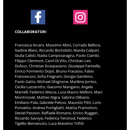
COLLABORATORI
Francesca Arcaro, Massimo Altini, Corrado Bellora,
Nadine Blanc, Riccardo Bortolotti, Manila Calipari,
Giulia Calisti, Nadia Camposaragna, Paolo Ciambi,
Filippo Clermont, Carol Di Vito, Christian Leo
Dufour, Christian Evaspasiano, Giuseppe Farinella,
Enrico Formento Dojot, Bruno Fracasso, Fabio
Francesconi, Sofia Fregnani, Giorgia Gambino,
Paolo Gatto, Michael Ghignone, Marlène Jorrioz,
Cecilia Lazzarotto, Giacomo Mangano, Angela
Marrelli, Federico Mecca, Luca Mauro Melloni, Marc
Montrosset, Matteo Nigra, Sabrina Olibano,
Emiliano Pala, Gabriele Peloso, Maurizio Pitti, Loris
Ponsetto, Andrea Portigliatti, Mattia Pramotton,
Deniel Pession, Raffaele Romano, Enrico Ruggeri,
Riccardo Savoye, Federica Tercinod, Federico
Tigellio Benvenuto, Luca Massimo Trifilò