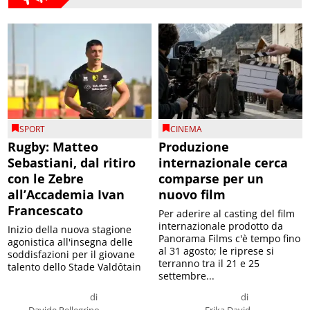
SPORT
CINEMA
Rugby: Matteo
Produzione
Sebastiani, dal ritiro
internazionale cerca
con le Zebre
comparse per un
all’Accademia Ivan
nuovo film
Francescato
Per aderire al casting del film
internazionale prodotto da
Inizio della nuova stagione
Panorama Films c'è tempo fino
agonistica all'insegna delle
al 31 agosto; le riprese si
soddisfazioni per il giovane
terranno tra il 21 e 25
talento dello Stade Valdôtain
settembre...
di
di