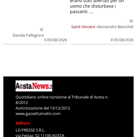
erano stati allertati per un
uomo che disturbava i
passanti. ...
di
Saint-Vincent
Alessandro Bianchet
di
Davide Pellegrino
il 05/08/2026
il 05/08/2026
Quotidiano online Iscrizione al Tribunale di Aosta n.
8/2012
Autorizzazione del 13/12/2012
www.gazzettamatin.com
Editore
LG PRESSE S.R.L.
via Festaz, 52 11100 AOSTA