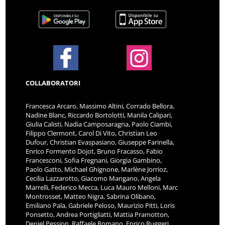
COLLABORATORI
Francesca Arcaro, Massimo Altini, Corrado Bellora,
Nadine Blanc, Riccardo Bortolotti, Manila Calipari,
Giulia Calisti, Nadia Camposaragna, Paolo Ciambi,
Filippo Clermont, Carol Di Vito, Christian Leo
Dufour, Christian Evaspasiano, Giuseppe Farinella,
Enrico Formento Dojot, Bruno Fracasso, Fabio
Francesconi, Sofia Fregnani, Giorgia Gambino,
Paolo Gatto, Michael Ghignone, Marlène Jorrioz,
Cecilia Lazzarotto, Giacomo Mangano, Angela
Marrelli, Federico Mecca, Luca Mauro Melloni, Marc
Montrosset, Matteo Nigra, Sabrina Olibano,
Emiliano Pala, Gabriele Peloso, Maurizio Pitti, Loris
Ponsetto, Andrea Portigliatti, Mattia Pramotton,
Deniel Pession, Raffaele Romano, Enrico Ruggeri,