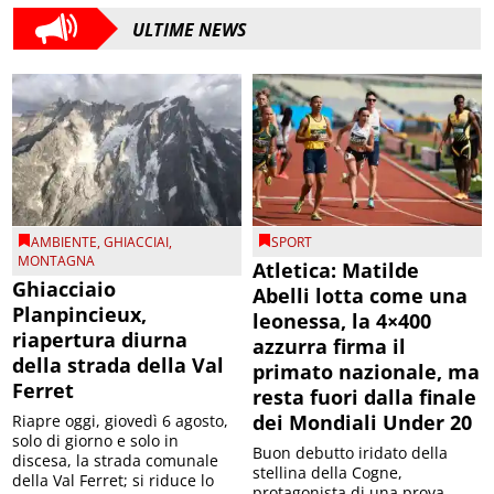
ULTIME NEWS
AMBIENTE
,
GHIACCIAI
,
SPORT
MONTAGNA
Atletica: Matilde
Ghiacciaio
Abelli lotta come una
Planpincieux,
leonessa, la 4×400
riapertura diurna
azzurra firma il
della strada della Val
primato nazionale, ma
Ferret
resta fuori dalla finale
dei Mondiali Under 20
Riapre oggi, giovedì 6 agosto,
solo di giorno e solo in
Buon debutto iridato della
discesa, la strada comunale
stellina della Cogne,
della Val Ferret; si riduce lo
protagonista di una prova