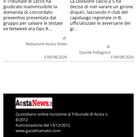
Il Tribunale di Lecco ha
La Divisione calcio a 5 ha
giudicato inammissibile la
deciso di non varare un girone
domanda di concordato
dispari, lasciando il club del
preventivo presentata dal
capoluogo regionale in B;
gruppo per salvare le testate
ufficializzate le avversarie dei
ex Netweek ora Ops R...
gi...
di
Redazione Aosta News
di
Davide Pellegrino
il 06/08/2026
il 06/08/2026
Quotidiano online Iscrizione al Tribunale di Aosta n.
8/2012
Autorizzazione del 13/12/2012
www.gazzettamatin.com