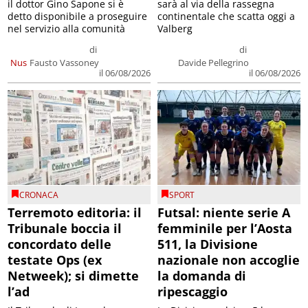
il dottor Gino Sapone si è
sarà al via della rassegna
detto disponibile a proseguire
continentale che scatta oggi a
nel servizio alla comunità
Valberg
di
di
Nus
Fausto Vassoney
Davide Pellegrino
il 06/08/2026
il 06/08/2026
CRONACA
SPORT
Terremoto editoria: il
Futsal: niente serie A
Tribunale boccia il
femminile per l’Aosta
concordato delle
511, la Divisione
testate Ops (ex
nazionale non accoglie
Netweek); si dimette
la domanda di
l’ad
ripescaggio