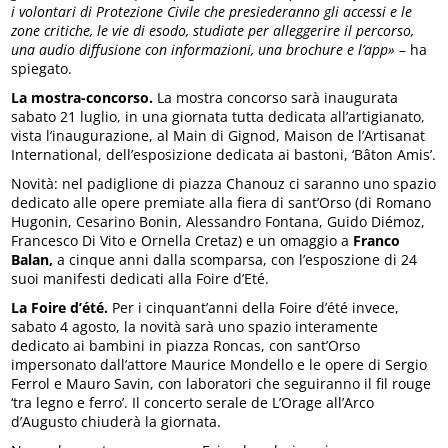
i volontari di Protezione Civile che presiederanno gli accessi e le
zone critiche, le vie di esodo, studiate per alleggerire il percorso,
una audio diffusione con informazioni, una brochure e l’app»
– ha
spiegato.
La mostra-concorso.
La mostra concorso sarà inaugurata
sabato 21 luglio, in una giornata tutta dedicata all’artigianato,
vista l’inaugurazione, al Main di Gignod, Maison de l’Artisanat
International, dell’esposizione dedicata ai bastoni, ‘Bâton Amis’.
Novità: nel padiglione di piazza Chanouz ci saranno uno spazio
dedicato alle opere premiate alla fiera di sant’Orso (di Romano
Hugonin, Cesarino Bonin, Alessandro Fontana, Guido Diémoz,
Francesco Di Vito e Ornella Cretaz) e un omaggio a
Franco
Balan,
a cinque anni dalla scomparsa, con l’esposzione di 24
suoi manifesti dedicati alla Foire d’Eté.
La Foire d’été.
Per i cinquant’anni della Foire d’été invece,
sabato 4 agosto, la novità sarà uno spazio interamente
dedicato ai bambini in piazza Roncas, con sant’Orso
impersonato dall’attore Maurice Mondello e le opere di Sergio
Ferrol e Mauro Savin, con laboratori che seguiranno il fil rouge
‘tra legno e ferro’. Il concerto serale de L’Orage all’Arco
d’Augusto chiuderà la giornata.