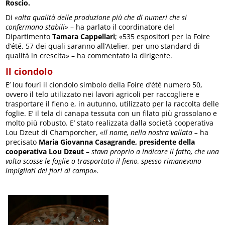
Roscio.
Di
«alta qualità delle produzione più che di numeri che si
confermano stabili»
– ha parlato il coordinatore del
Dipartimento
Tamara Cappellari
; «535 espositori per la Foire
d’été, 57 dei quali saranno all’Atelier, per uno standard di
qualità in crescita» – ha commentato la dirigente.
Il ciondolo
E’ lou fourì il ciondolo simbolo della Foire d’été numero 50,
ovvero il telo utilizzato nei lavori agricoli per raccogliere e
trasportare il fieno e, in autunno, utilizzato per la raccolta delle
foglie. E’ il tela di canapa tessuta con un filato più grossolano e
molto più robusto. E’ stato realizzata dalla società cooperativa
Lou Dzeut di Champorcher,
«il nome, nella nostra vallata –
ha
precisato
Maria Giovanna Casagrande, presidente della
cooperativa Lou Dzeut
–
stava proprio a indicare il fatto, che una
volta scosse le foglie o trasportato il fieno, spesso rimanevano
impigliati dei fiori di campo».