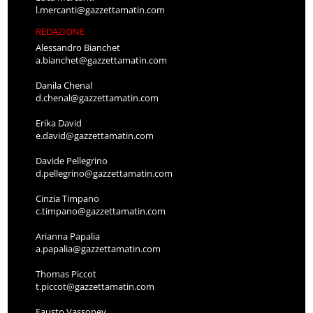
l.mercanti@gazzettamatin.com
REDAZIONE
Alessandro Bianchet
a.bianchet@gazzettamatin.com
Danila Chenal
d.chenal@gazzettamatin.com
Erika David
e.david@gazzettamatin.com
Davide Pellegrino
d.pellegrino@gazzettamatin.com
Cinzia Timpano
c.timpano@gazzettamatin.com
Arianna Papalia
a.papalia@gazzettamatin.com
Thomas Piccot
t.piccot@gazzettamatin.com
Fausto Vassoney