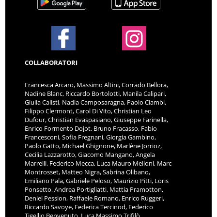
COLLABORATORI
Francesca Arcaro, Massimo Altini, Corrado Bellora,
Nadine Blanc, Riccardo Bortolotti, Manila Calipari,
Giulia Calisti, Nadia Camposaragna, Paolo Ciambi,
Filippo Clermont, Carol Di Vito, Christian Leo
Dufour, Christian Evaspasiano, Giuseppe Farinella,
Enrico Formento Dojot, Bruno Fracasso, Fabio
Francesconi, Sofia Fregnani, Giorgia Gambino,
Paolo Gatto, Michael Ghignone, Marlène Jorrioz,
Cecilia Lazzarotto, Giacomo Mangano, Angela
Marrelli, Federico Mecca, Luca Mauro Melloni, Marc
Montrosset, Matteo Nigra, Sabrina Olibano,
Emiliano Pala, Gabriele Peloso, Maurizio Pitti, Loris
Ponsetto, Andrea Portigliatti, Mattia Pramotton,
Deniel Pession, Raffaele Romano, Enrico Ruggeri,
Riccardo Savoye, Federica Tercinod, Federico
Tigellio Benvenuto, Luca Massimo Trifilò