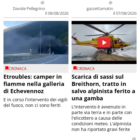
di
di
Davide Pellegrino
gazzettamatin
il 08/08/2026
il 07/08/2026
CRONACA
CRONACA
Etroubles: camper in
Scarica di sassi sul
fiamme nella galleria
Breithorn, tratto in
di Echevennoz
salvo alpinista ferito a
una gamba
E in corso l'intervento dei vigili
del fuoco, non ci sono feriti
L'intervento è avvenuto in
parte via terra e in parte con
l'elicottero a causa delle
condizioni meteo. L'alpinista
non ha riportato gravi ferite
di