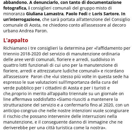
abbandono. A denunciarlo, con tanto di documentazione
fotografica, i
consiglieri comunali del gruppo misto di
minoranza
Giuliana Lamastra
,
Paolo Fedi
e
Loris Sartore. In
un’interrogazione,
che sarà portata all’attenzione del Consiglio
comunale di Aosta, ne chiedono conto all’assessore al decoro
urbano Andrea Paron.
L’appalto
Richiamano i tre consiglieri la determina per «l’affidamento per
triennio 2018-2020 del servizio di manutenzione ordinaria
delle aree verdi comunali, fioriere e arredi, suddiviso in
quattro lotti funzionali di cui uno per la manutenzione di
fioriere, arredi e attrezzature ludiche comunali» e ricordano
all’assessore Paron che «lui stesso più volte in questa sede ha
espresso le sue valutazioni sull’importanza della cura del
verde pubblico per i cittadini di Aosta e per i turisti e
che,proprio in merito all’appalto triennale su un giornale on
line affermava soddisfatto «Siamo riusciti a mantenere la
strutturazione del servizio e a confermarlo fino al 2020, con un
anticipo congruo che nelle nostre intenzioni vuole scongiurare
il rischio che possano intervenire delle interruzioni nella
manutenzione, e il conseguente danno di immagine che ne
deriverebbe per una città turistica come la nostra».