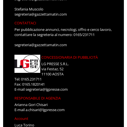
Stefania Muscolo
segreteria@gazzettamatin.com
CONTATTACI
Per pubblicazione annunci, necrologi, offro e cerco lavoro,
contattare la segreteria al numero: 0165/231711
segreteria@gazzettamatin.com
CONCESSIONARIA DI PUBBLICITÀ
LG PRESSE S.R.L.
via Festaz, 52
11100 AOSTA
Tel: 0165.231711
Fax: 0165.1820141
E-mail
segreteria@lgpresse.com
RESPONSABILE DI AGENZIA
Arianna Gori Chisari
E-mail
a.chisari@lgpresse.com
Account
Luca Torino