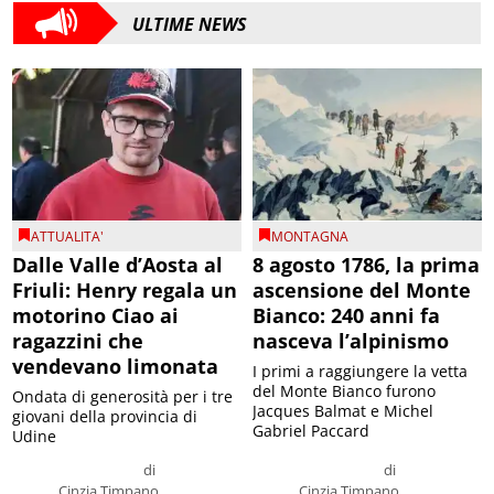
ULTIME NEWS
ATTUALITA'
MONTAGNA
Dalle Valle d’Aosta al
8 agosto 1786, la prima
Friuli: Henry regala un
ascensione del Monte
motorino Ciao ai
Bianco: 240 anni fa
ragazzini che
nasceva l’alpinismo
vendevano limonata
I primi a raggiungere la vetta
del Monte Bianco furono
Ondata di generosità per i tre
Jacques Balmat e Michel
giovani della provincia di
Gabriel Paccard
Udine
di
di
Cinzia Timpano
Cinzia Timpano