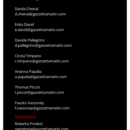
Danila Chenal
d.chenal@gazzettamatin.com
Erika David
e.david@gazzettamatin.com
Davide Pellegrino
d.pellegrino@gazzettamatin.com
Cinzia Timpano
c.timpano@gazzettamatin.com
Arianna Papalia
a.papalia@gazzettamatin.com
Thomas Piccot
t.piccot@gazzettamatin.com
Fausto Vassoney
f.vassoney@gazzettamatin.com
SEGRETERIA
Roberta Prodoti
segreteria@gazzettamatin.com