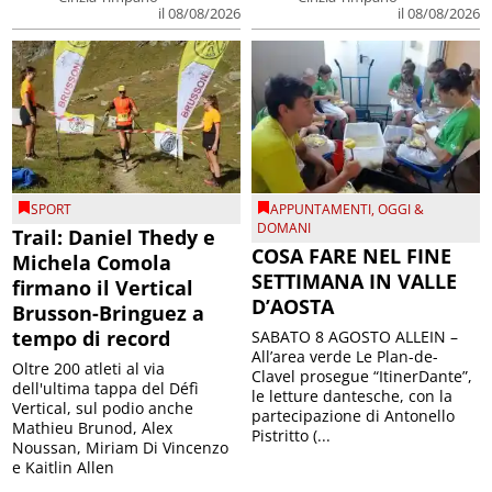
il 08/08/2026
il 08/08/2026
SPORT
APPUNTAMENTI
,
OGGI &
DOMANI
Trail: Daniel Thedy e
COSA FARE NEL FINE
Michela Comola
SETTIMANA IN VALLE
firmano il Vertical
D’AOSTA
Brusson-Bringuez a
tempo di record
SABATO 8 AGOSTO ALLEIN –
All’area verde Le Plan-de-
Oltre 200 atleti al via
Clavel prosegue “ItinerDante”,
dell'ultima tappa del Défì
le letture dantesche, con la
Vertical, sul podio anche
partecipazione di Antonello
Mathieu Brunod, Alex
Pistritto (...
Noussan, Miriam Di Vincenzo
e Kaitlin Allen