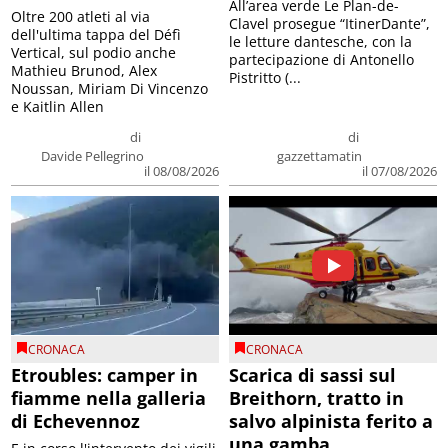
All’area verde Le Plan-de-
Oltre 200 atleti al via
Clavel prosegue “ItinerDante”,
dell'ultima tappa del Défì
le letture dantesche, con la
Vertical, sul podio anche
partecipazione di Antonello
Mathieu Brunod, Alex
Pistritto (...
Noussan, Miriam Di Vincenzo
e Kaitlin Allen
di
di
Davide Pellegrino
gazzettamatin
il 08/08/2026
il 07/08/2026
CRONACA
CRONACA
Etroubles: camper in
Scarica di sassi sul
fiamme nella galleria
Breithorn, tratto in
di Echevennoz
salvo alpinista ferito a
una gamba