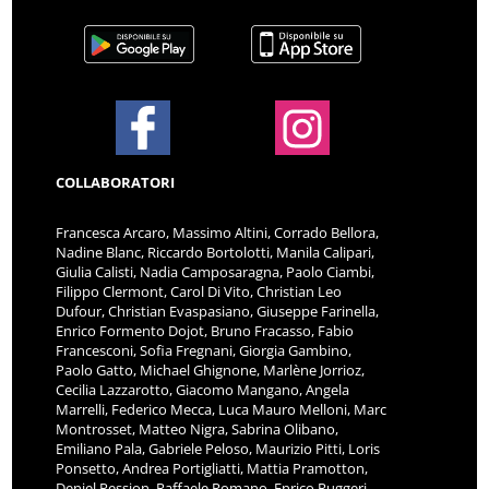
COLLABORATORI
Francesca Arcaro, Massimo Altini, Corrado Bellora,
Nadine Blanc, Riccardo Bortolotti, Manila Calipari,
Giulia Calisti, Nadia Camposaragna, Paolo Ciambi,
Filippo Clermont, Carol Di Vito, Christian Leo
Dufour, Christian Evaspasiano, Giuseppe Farinella,
Enrico Formento Dojot, Bruno Fracasso, Fabio
Francesconi, Sofia Fregnani, Giorgia Gambino,
Paolo Gatto, Michael Ghignone, Marlène Jorrioz,
Cecilia Lazzarotto, Giacomo Mangano, Angela
Marrelli, Federico Mecca, Luca Mauro Melloni, Marc
Montrosset, Matteo Nigra, Sabrina Olibano,
Emiliano Pala, Gabriele Peloso, Maurizio Pitti, Loris
Ponsetto, Andrea Portigliatti, Mattia Pramotton,
Deniel Pession, Raffaele Romano, Enrico Ruggeri,