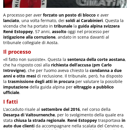
A processo per aver
forzato un posto di blocco
e aver
lanciato
, una volta fermato, dei
soldi ai Carabinieri
. Questa la
vicenda che ha portato in
tribunale
la
guida alpina svizzera
René Estoppey
, 57 anni,
assolto
oggi nel processo per
istigazione alla corruzione
, andato in scena davanti al
tribunale collegiale di Aosta.
Il processo
«Il fatto non sussiste». Questa la
sentenza della corte aostana
,
che ha risposto così alla
richiesta dell’accusa (pm Carlo
Introvigne)
, che per l’uomo aveva chiesto la
condanna a due
anni e otto mesi
di reclusione. Il tribunale, però, ha disposto
la
trasmissione degli atti in procura
per valutare la possibile
imputazione
della guida alpina per
oltraggio a pubblico
ufficiale
.
I fatti
L’accaduto risale al
settembre del 2016
, nel corso della
Desarpa di Valtournenche
, per lo svolgimento della quale era
stata
chiusa la strada regionale
.
René Estoppey
trasportava
in
auto due clienti
da accompagnare nella scalata del Cervino e,