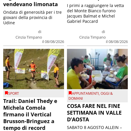
vendevano limonata
I primi a raggiungere la vetta
del Monte Bianco furono
Ondata di generosità per i tre
Jacques Balmat e Michel
giovani della provincia di
Gabriel Paccard
Udine
di
di
Cinzia Timpano
Cinzia Timpano
il 08/08/2026
il 08/08/2026
SPORT
APPUNTAMENTI
,
OGGI &
DOMANI
Trail: Daniel Thedy e
COSA FARE NEL FINE
Michela Comola
SETTIMANA IN VALLE
firmano il Vertical
D’AOSTA
Brusson-Bringuez a
tempo di record
SABATO 8 AGOSTO ALLEIN –