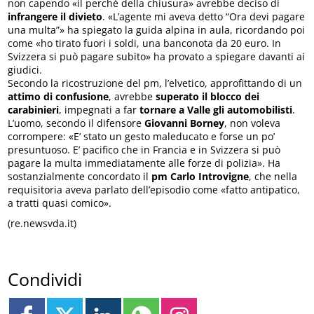
non capendo «il perché della chiusura» avrebbe deciso di
infrangere il divieto
. «L’agente mi aveva detto “Ora devi pagare
una multa”» ha spiegato la guida alpina in aula, ricordando poi
come «ho tirato fuori i soldi, una banconota da 20 euro. In
Svizzera si può pagare subito» ha provato a spiegare davanti ai
giudici.
Secondo la ricostruzione del pm, l’elvetico, approfittando di un
attimo di confusione
, avrebbe
superato il blocco dei
carabinieri
, impegnati a far
tornare a Valle gli automobilisti
.
L’uomo, secondo il difensore
Giovanni Borney
, non voleva
corrompere: «E’ stato un gesto maleducato e forse un po’
presuntuoso. E’ pacifico che in Francia e in Svizzera si può
pagare la multa immediatamente alle forze di polizia». Ha
sostanzialmente concordato il
pm Carlo Introvigne
, che nella
requisitoria aveva parlato dell’episodio come «fatto antipatico,
a tratti quasi comico».
(re.newsvda.it)
Condividi