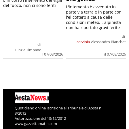
E in corso l'intervento dei vigili
del fuoco, non ci sono feriti
L'intervento è avvenuto in
parte via terra e in parte con
l'elicottero a causa delle
condizioni meteo. L'alpinista
non ha riportato gravi ferite
di
cervinia
Alessandro Bianchet
di
Cinzia Timpano
il 07/08/2026
il 07/08/2026
Quotidiano online Iscrizione al Tribunale di Aosta n.
8/2012
Autorizzazione del 13/12/2012
www.gazzettamatin.com