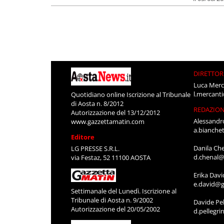
DIRETTOR
Luca Merc
l.mercant
Quotidiano online Iscrizione al Tribunale
di Aosta n. 8/2012
REDAZIO
Autorizzazione del 13/12/2012
Alessandr
www.gazzettamatin.com
a.bianche
Editore
Danila Ch
LG PRESSE S.R.L.
d.chenal@
via Festaz, 52 11100 AOSTA
Erika Davi
e.david@g
Settimanale del Lunedì. Iscrizione al
Tribunale di Aosta n. 9/2002
Davide Pel
Autorizzazione del 20/05/2002
d.pellegr