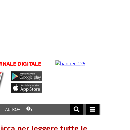
ALTRO
licca per leggere tutte le