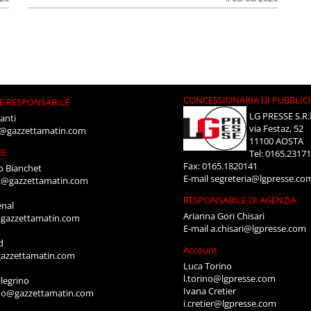
CONCESSIONARIA DI PUBBLIC
E RESPONSABILE
LG PRESSE S.R.
anti
via Festaz, 52
i@gazzettamatin.com
11100 AOSTA
NE
Tel: 0165.2317
Fax: 0165.1820141
o Bianchet
E-mail
segreteria@lgpresse.co
t@gazzettamatin.com
RESPONSABILE DI AGENZIA
enal
Arianna Gori Chisari
gazzettamatin.com
E-mail
a.chisari@lgpresse.com
d
Account
azzettamatin.com
Luca Torino
l.torino@lgpresse.com
legrino
Ivana Cretier
ino@gazzettamatin.com
i.cretier@lgpresse.com