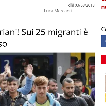
di
il
03/08/2018
n
Luca Mercanti
C
riani! Sui 25 migranti è
so