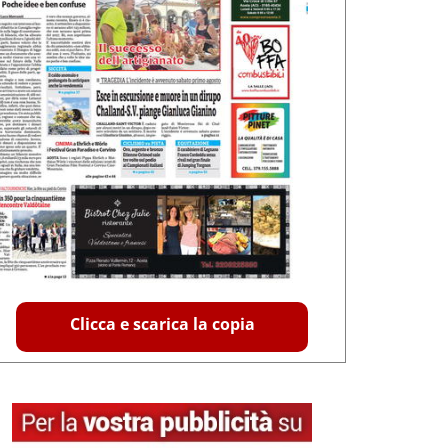
Clicca e scarica la copia