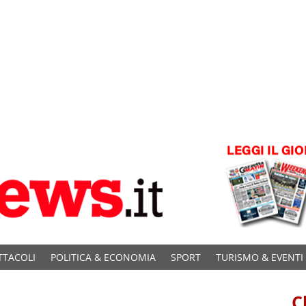
TTACOLI
POLITICA & ECONOMIA
SPORT
TURISMO & EVENTI
C