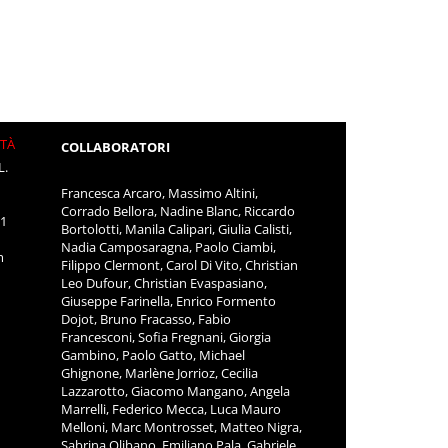
ITÀ
COLLABORATORI
L.
Francesca Arcaro, Massimo Altini,
Corrado Bellora, Nadine Blanc, Riccardo
11
Bortolotti, Manila Calipari, Giulia Calisti,
Nadia Camposaragna, Paolo Ciambi,
m
Filippo Clermont, Carol Di Vito, Christian
Leo Dufour, Christian Evaspasiano,
Giuseppe Farinella, Enrico Formento
Dojot, Bruno Fracasso, Fabio
Francesconi, Sofia Fregnani, Giorgia
Gambino, Paolo Gatto, Michael
Ghignone, Marlène Jorrioz, Cecilia
Lazzarotto, Giacomo Mangano, Angela
Marrelli, Federico Mecca, Luca Mauro
Melloni, Marc Montrosset, Matteo Nigra,
Sabrina Olibano, Emiliano Pala, Gabriele