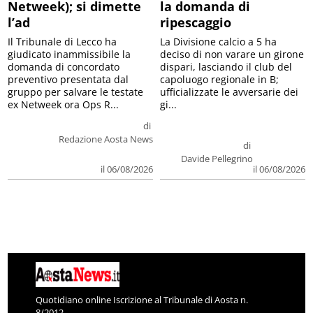
Netweek); si dimette
la domanda di
l’ad
ripescaggio
Il Tribunale di Lecco ha
La Divisione calcio a 5 ha
giudicato inammissibile la
deciso di non varare un girone
domanda di concordato
dispari, lasciando il club del
preventivo presentata dal
capoluogo regionale in B;
gruppo per salvare le testate
ufficializzate le avversarie dei
ex Netweek ora Ops R...
gi...
di
Redazione Aosta News
di
Davide Pellegrino
il 06/08/2026
il 06/08/2026
Quotidiano online Iscrizione al Tribunale di Aosta n.
8/2012