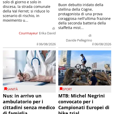
solo di giorno e solo in
Buon debutto iridato della
discesa, la strada comunale
stellina della Cogne,
della Val Ferret; si riduce lo
protagonista di una prova
scenario di rischio, in
coraggiosa nell'ultima frazione
movimento u...
della seconda batteria della
staffetta mist...
di
Courmayeur
Erika David
di
Davide Pellegrino
il 06/08/2026
il 06/08/2026
SANITÀ
SPORT
Nus: in arrivo un
MTB: Michel Negrini
ambulatorio per i
convocato per i
cittadini senza medico
Campionati Europei di
di famiglia
bike trial