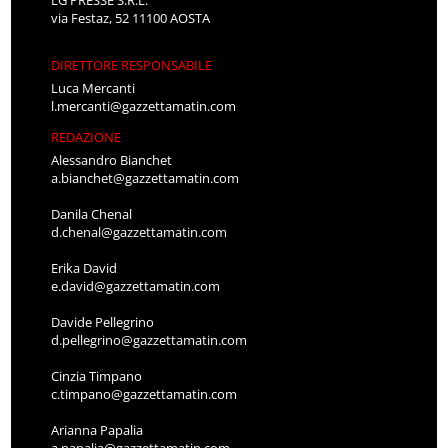
via Festaz, 52 11100 AOSTA
DIRETTORE RESPONSABILE
Luca Mercanti
l.mercanti@gazzettamatin.com
REDAZIONE
Alessandro Bianchet
a.bianchet@gazzettamatin.com
Danila Chenal
d.chenal@gazzettamatin.com
Erika David
e.david@gazzettamatin.com
Davide Pellegrino
d.pellegrino@gazzettamatin.com
Cinzia Timpano
c.timpano@gazzettamatin.com
Arianna Papalia
a.papalia@gazzettamatin.com