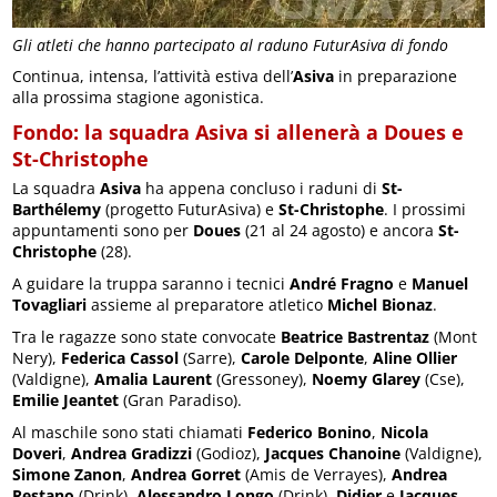
Gli atleti che hanno partecipato al raduno FuturAsiva di fondo
Continua, intensa, l’attività estiva dell’
Asiva
in preparazione
alla prossima stagione agonistica.
Fondo: la squadra Asiva si allenerà a Doues e
St-Christophe
La squadra
Asiva
ha appena concluso i raduni di
St-
Barthélemy
(progetto FuturAsiva) e
St-Christophe
. I prossimi
appuntamenti sono per
Doues
(21 al 24 agosto) e ancora
St-
Christophe
(28).
A guidare la truppa saranno i tecnici
André Fragno
e
Manuel
Tovagliari
assieme al preparatore atletico
Michel Bionaz
.
Tra le ragazze sono state convocate
Beatrice Bastrentaz
(Mont
Nery),
Federica Cassol
(Sarre),
Carole Delponte
,
Aline Ollier
(Valdigne),
Amalia Laurent
(Gressoney),
Noemy Glarey
(Cse),
Emilie Jeantet
(Gran Paradiso).
Al maschile sono stati chiamati
Federico Bonino
,
Nicola
Doveri
,
Andrea Gradizzi
(Godioz),
Jacques Chanoine
(Valdigne),
Simone Zanon
,
Andrea Gorret
(Amis de Verrayes),
Andrea
Restano
(Drink),
Alessandro Longo
(Drink),
Didier
e
Jacques