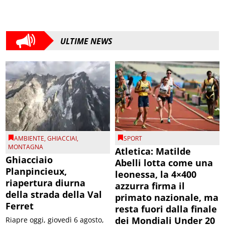
ULTIME NEWS
AMBIENTE
,
GHIACCIAI
,
SPORT
MONTAGNA
Atletica: Matilde
Ghiacciaio
Abelli lotta come una
Planpincieux,
leonessa, la 4×400
riapertura diurna
azzurra firma il
della strada della Val
primato nazionale, ma
Ferret
resta fuori dalla finale
dei Mondiali Under 20
Riapre oggi, giovedì 6 agosto,