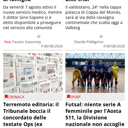
Da venerdì 7 agosto attivo il
Il valdostano, 24° nella tappa
nuovo servizio medico, mentre
polacca di Coppa del Mondo,
il dottor Gino Sapone si è
sarà al via della rassegna
detto disponibile a proseguire
continentale che scatta oggi a
nel servizio alla comunità
Valberg
di
di
Nus
Fausto Vassoney
Davide Pellegrino
il 06/08/2026
il 06/08/2026
CRONACA
SPORT
Terremoto editoria: il
Futsal: niente serie A
Tribunale boccia il
femminile per l’Aosta
concordato delle
511, la Divisione
testate Ops (ex
nazionale non accoglie