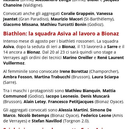
Chanoine
(Valdigne).
Convocati anche gli aggregati
Coralie Grappein
,
Vanessa
Jeantet
(Gran Paradiso),
Maurizio Macori
(St-Barthélemy),
Giacomo Missana
,
Mathieu Turcotti Bonin
(Godioz).
Biathlon: la squadra Asiva al lavoro a Bionaz
Intenso mese di agosto per i biathleti rossoneri. La squadra
Asiva
, dopo la seduta di ieri a
Bionaz
, il 13 lavorerà a
Sarre
e il
14 ancora a
Bionaz
. Dal 20 al 23 ci sarà quindi uno stage a
Verrayes agli ordini dei tecnici
Marino Oreiller
e
René Laurent
Vuillermoz
.
Al femminile sono convocate
Irene Borettaz
(Champorcher),
Ambra Fosson
,
Martina Trabucchi
(Brusson),
Laura Sciarpa
(Sarre).
Tra i maschi i protagonisti sono
Mathieu Bianquin
,
Mattia
Communod
(Godioz),
Iacopo Leonesio
,
Denis Muscarà
(Brusson),
Alain Letey
,
Francesco Petitjacques
(Bionaz Oyace).
Gli aggregati convocati sono
Alessia Martini
,
Simone De
Marco
,
Nicolò Betemps
(Bionaz Oyace),
Federico Leone
(Amis
de Verrayes) e
Stefan Navillod
(Torgnon 2.0).