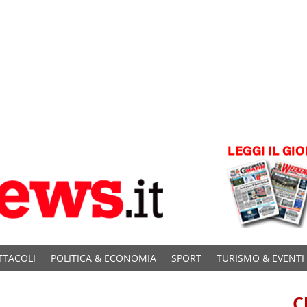
TTACOLI
POLITICA & ECONOMIA
SPORT
TURISMO & EVENTI
C