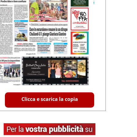
Clicca e scarica la copia