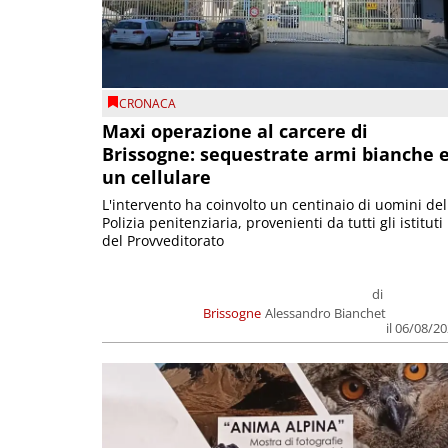
CRONACA
Maxi operazione al carcere di
Brissogne: sequestrate armi bianche 
un cellulare
L'intervento ha coinvolto un centinaio di uomini del
Polizia penitenziaria, provenienti da tutti gli istituti
del Provveditorato
di
Brissogne
Alessandro Bianchet
il 06/08/2