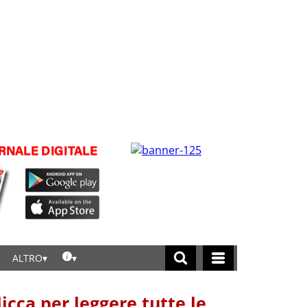
ALTRO
licca per leggere tutte le