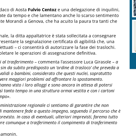
ndaco di Aosta
Fulvio Centoz
e una delegazione di inquilini,
ciate da tempo e che lamentano anche lo scarso sentimento
onte Morandi a Genova, che ha acuito la paura tra tanti che
le, la ditta appaltatrice è stata sollecitata a consegnare
sentare la segnalazione certificata di agibilità che, una
fettuati – ci consentirà di autorizzare la fase dei traslochi.
tare le operazioni di assegnazione definitiva.
i al trasferimento
– commenta l’assessore Luca Girasole –
a
 sin da subito predisposto un ‘ordine di trasloco’ che preveda a
nvalidi o bambini, considerato che questi nuclei, sopratuttto
o avere maggiori problemi ad affrontare lo spostamento.
nno visto i loro alloggi e sono ancora in attesa di potersi
osì tanto tempo in una struttura ormai vestita e con i cartoni
tempo»
.
nistrazione regionale ci sentiamo di garantire che non
di mantenere fede a questo impegno, seguendo il percorso che è
evisto. In caso di eventuali, ulteriori imprevisti, faremo tutto
rtare comunque a trasferimento il compimento di trasferimento
Chamonin.