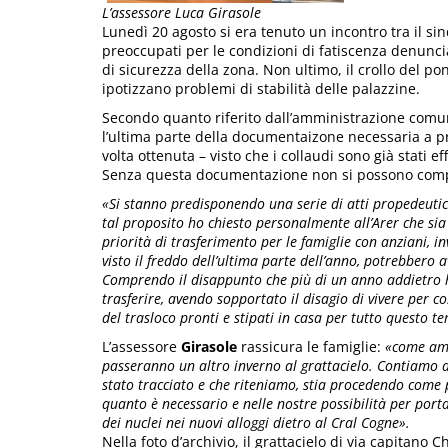
L’assessore Luca Girasole
Lunedì 20 agosto si era tenuto un incontro tra il si
preoccupati per le condizioni di fatiscenza denun
di sicurezza della zona. Non ultimo, il crollo del p
ipotizzano problemi di stabilità delle palazzine.
Secondo quanto riferito dall’amministrazione comuna
l’ultima parte della documentaizone necessaria a pre
volta ottenuta – visto che i collaudi sono già stati ef
Senza questa documentazione non si possono comple
«Si stanno predisponendo una serie di atti propedeutic
tal proposito ho chiesto personalmente all’Arer che sia
priorità di trasferimento per le famiglie con anziani, i
visto il freddo dell’ultima parte dell’anno, potrebber
Comprendo il disappunto che più di un anno addietro ha
trasferire, avendo sopportato il disagio di vivere per c
del trasloco pronti e stipati in casa per tutto questo 
L’assessore
Girasole
rassicura le famiglie:
«come ammi
passeranno un altro inverno al grattacielo. Contiamo 
stato tracciato e che riteniamo, stia procedendo come pr
quanto è necessario e nelle nostre possibilità per po
dei nuclei nei nuovi alloggi dietro al Cral Cogne».
Nella foto d’archivio, il grattacielo di via capitano 