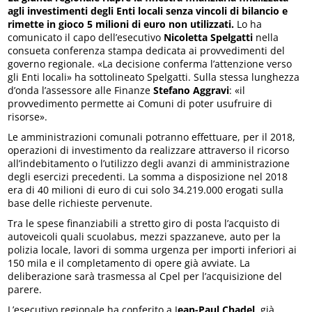
agli investimenti degli Enti locali senza vincoli di bilancio e
rimette in gioco 5 milioni di euro non utilizzati.
Lo ha
comunicato il capo dell’esecutivo
Nicoletta Spelgatti
nella
consueta conferenza stampa dedicata ai provvedimenti del
governo regionale. «La decisione conferma l’attenzione verso
gli Enti locali» ha sottolineato Spelgatti. Sulla stessa lunghezza
d’onda l’assessore alle Finanze
Stefano Aggravi
: «il
provvedimento permette ai Comuni di poter usufruire di
risorse».
Le amministrazioni comunali potranno effettuare, per il 2018,
operazioni di investimento da realizzare attraverso il ricorso
all’indebitamento o l’utilizzo degli avanzi di amministrazione
degli esercizi precedenti. La somma a disposizione nel 2018
era di 40 milioni di euro di cui solo 34.219.000 erogati sulla
base delle richieste pervenute.
Tra le spese finanziabili a stretto giro di posta l’acquisto di
autoveicoli quali scuolabus, mezzi spazzaneve, auto per la
polizia locale, lavori di somma urgenza per importi inferiori ai
150 mila e il completamento di opere già avviate. La
deliberazione sarà trasmessa al Cpel per l’acquisizione del
parere.
L’esecutivo regionale ha conferito a J
ean-Paul Chadel
, già