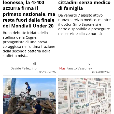
leonessa, la 4×400
cittadini senza medico
azzurra firma il
di famiglia
primato nazionale, ma
Da venerdì 7 agosto attivo il
resta fuori dalla finale
nuovo servizio medico, mentre
il dottor Gino Sapone si è
dei Mondiali Under 20
detto disponibile a proseguire
Buon debutto iridato della
nel servizio alla comunità
stellina della Cogne,
protagonista di una prova
coraggiosa nell'ultima frazione
della seconda batteria della
staffetta mist...
di
di
Davide Pellegrino
Nus
Fausto Vassoney
il 06/08/2026
il 06/08/2026