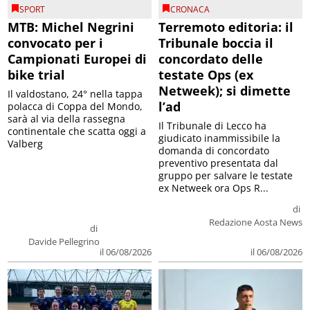
SPORT
CRONACA
MTB: Michel Negrini
Terremoto editoria: il
convocato per i
Tribunale boccia il
Campionati Europei di
concordato delle
bike trial
testate Ops (ex
Netweek); si dimette
Il valdostano, 24° nella tappa
l’ad
polacca di Coppa del Mondo,
sarà al via della rassegna
Il Tribunale di Lecco ha
continentale che scatta oggi a
giudicato inammissibile la
Valberg
domanda di concordato
preventivo presentata dal
gruppo per salvare le testate
ex Netweek ora Ops R...
di
Redazione Aosta News
di
Davide Pellegrino
il 06/08/2026
il 06/08/2026