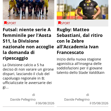
SPORT
SPORT
Futsal: niente serie A
Rugby: Matteo
femminile per l’Aosta
Sebastiani, dal ritiro
511, la Divisione
con le Zebre
nazionale non accoglie
all’Accademia Ivan
la domanda di
Francescato
ripescaggio
Inizio della nuova stagione
agonistica all'insegna delle
La Divisione calcio a 5 ha
soddisfazioni per il giovane
deciso di non varare un girone
talento dello Stade Valdôtain
dispari, lasciando il club del
capoluogo regionale in B;
ufficializzate le avversarie dei
gi...
di
di
Davide Pellegrino
Davide Pellegrino
il 06/08/2026
il 05/08/2026