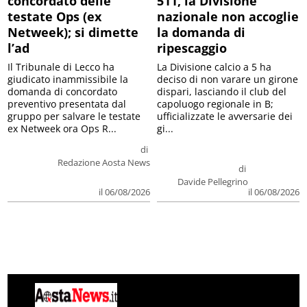
concordato delle
511, la Divisione
testate Ops (ex
nazionale non accoglie
Netweek); si dimette
la domanda di
l’ad
ripescaggio
Il Tribunale di Lecco ha
La Divisione calcio a 5 ha
giudicato inammissibile la
deciso di non varare un girone
domanda di concordato
dispari, lasciando il club del
preventivo presentata dal
capoluogo regionale in B;
gruppo per salvare le testate
ufficializzate le avversarie dei
ex Netweek ora Ops R...
gi...
di
Redazione Aosta News
di
Davide Pellegrino
il 06/08/2026
il 06/08/2026