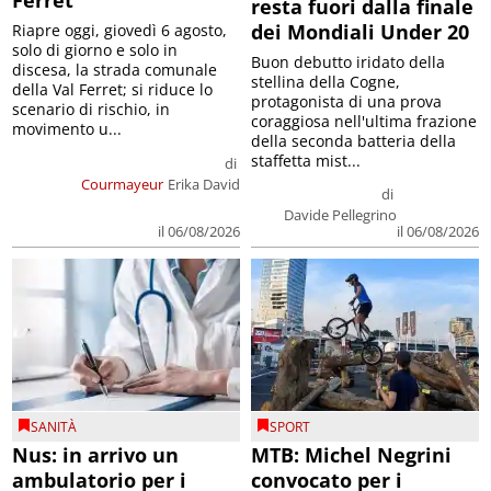
Ferret
resta fuori dalla finale
dei Mondiali Under 20
Riapre oggi, giovedì 6 agosto,
solo di giorno e solo in
Buon debutto iridato della
discesa, la strada comunale
stellina della Cogne,
della Val Ferret; si riduce lo
protagonista di una prova
scenario di rischio, in
coraggiosa nell'ultima frazione
movimento u...
della seconda batteria della
staffetta mist...
di
Courmayeur
Erika David
di
Davide Pellegrino
il 06/08/2026
il 06/08/2026
SANITÀ
SPORT
Nus: in arrivo un
MTB: Michel Negrini
ambulatorio per i
convocato per i