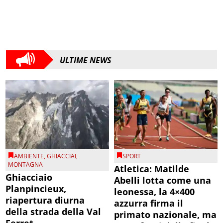
ULTIME NEWS
AMBIENTE
,
GHIACCIAI
,
SPORT
MONTAGNA
Atletica: Matilde
Ghiacciaio
Abelli lotta come una
Planpincieux,
leonessa, la 4×400
riapertura diurna
azzurra firma il
della strada della Val
primato nazionale, ma