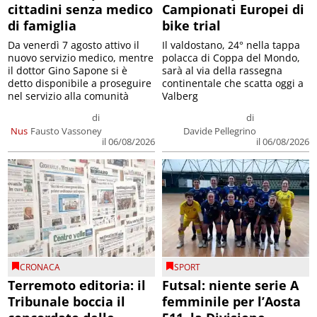
cittadini senza medico
Campionati Europei di
di famiglia
bike trial
Da venerdì 7 agosto attivo il
Il valdostano, 24° nella tappa
nuovo servizio medico, mentre
polacca di Coppa del Mondo,
il dottor Gino Sapone si è
sarà al via della rassegna
detto disponibile a proseguire
continentale che scatta oggi a
nel servizio alla comunità
Valberg
di
di
Nus
Fausto Vassoney
Davide Pellegrino
il 06/08/2026
il 06/08/2026
CRONACA
SPORT
Terremoto editoria: il
Futsal: niente serie A
Tribunale boccia il
femminile per l’Aosta