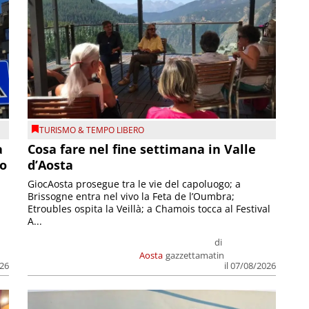
TURISMO & TEMPO LIBERO
a
Cosa fare nel fine settimana in Valle
so
d’Aosta
GiocAosta prosegue tra le vie del capoluogo; a
Brissogne entra nel vivo la Feta de l’Oumbra;
.
Etroubles ospita la Veillà; a Chamois tocca al Festival
A...
di
Aosta
gazzettamatin
026
il 07/08/2026