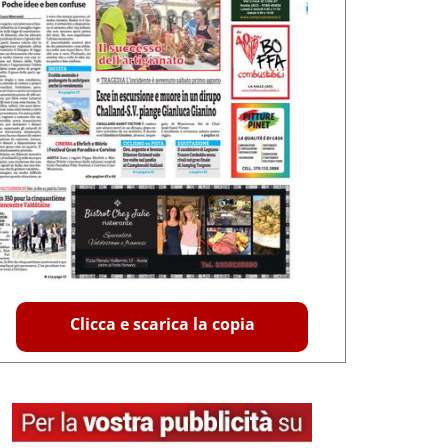
Clicca e scarica la copia