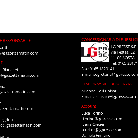
CONCESSIONARIA DI PUBBLIC
E RESPONSABILE
LG PRESSE S.R.
anti
via Festaz, 52
i@gazzettamatin.com
11100 AOSTA
NE
Tel: 0165.2317
Fax: 0165.1820141
o Bianchet
E-mail
segreteria@lgpresse.co
t@gazzettamatin.com
RESPONSABILE DI AGENZIA
enal
Arianna Gori Chisari
gazzettamatin.com
E-mail
a.chisari@lgpresse.com
d
Account
azzettamatin.com
Luca Torino
l.torino@lgpresse.com
legrino
Ivana Cretier
ino@gazzettamatin.com
i.cretier@lgpresse.com
Daniele Fimiano
mpano