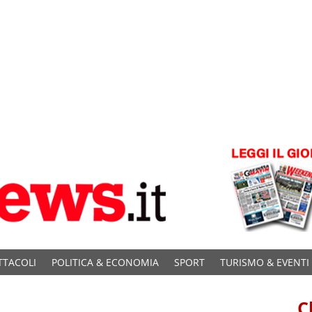
TTACOLI
POLITICA & ECONOMIA
SPORT
TURISMO & EVENTI
C