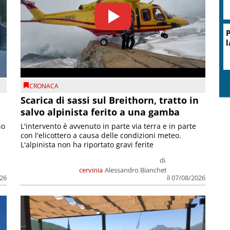
P
l
CRONACA
Scarica di sassi sul Breithorn, tratto in
salvo alpinista ferito a una gamba
no
L'intervento è avvenuto in parte via terra e in parte
con l'elicottero a causa delle condizioni meteo.
L'alpinista non ha riportato gravi ferite
di
cervinia
Alessandro Bianchet
026
il 07/08/2026