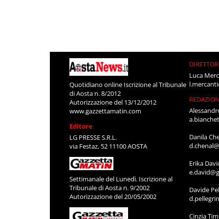
DIRETTOR
Luca Merc
l.mercant
Quotidiano online Iscrizione al Tribunale
di Aosta n. 8/2012
REDAZIO
Autorizzazione del 13/12/2012
Alessandr
www.gazzettamatin.com
a.bianche
Editore
Danila Ch
LG PRESSE S.R.L.
d.chenal@
via Festaz, 52 11100 AOSTA
Erika Davi
e.david@g
Settimanale del Lunedì. Iscrizione al
Tribunale di Aosta n. 9/2002
Davide Pel
Autorizzazione del 20/05/2002
d.pellegr
Cinzia Ti