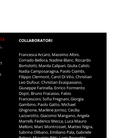
ITÀ
COLLABORATORI
L.
Francesca Arcaro, Massimo Altini,
Corrado Bellora, Nadine Blanc, Riccardo
11
Bortolotti, Manila Calipari, Giulia Calisti,
Nadia Camposaragna, Paolo Ciambi,
m
Filippo Clermont, Carol Di Vito, Christian
Leo Dufour, Christian Evaspasiano,
Giuseppe Farinella, Enrico Formento
Dojot, Bruno Fracasso, Fabio
Francesconi, Sofia Fregnani, Giorgia
Gambino, Paolo Gatto, Michael
Ghignone, Marlène Jorrioz, Cecilia
Lazzarotto, Giacomo Mangano, Angela
Marrelli, Federico Mecca, Luca Mauro
Melloni, Marc Montrosset, Matteo Nigra,
Sabrina Olibano, Emiliano Pala, Gabriele
Peloso, Maurizio Pitti, Loris Ponsetto,