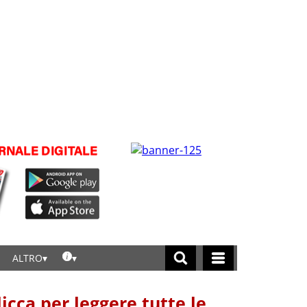
ALTRO
licca per leggere tutte le