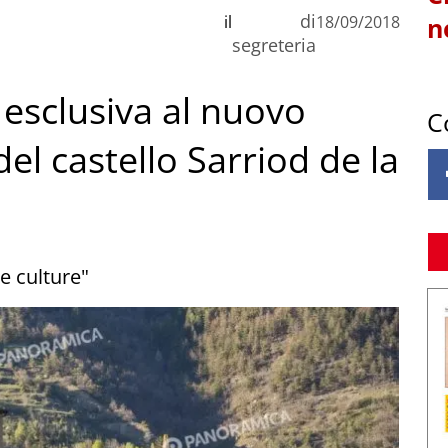
di
il
18/09/2018
n
segreteria
n esclusiva al nuovo
C
el castello Sarriod de la
e culture"