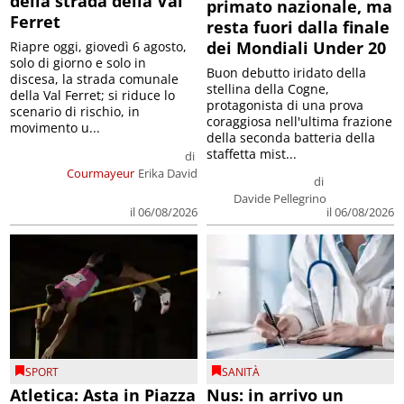
della strada della Val
primato nazionale, ma
Ferret
resta fuori dalla finale
dei Mondiali Under 20
Riapre oggi, giovedì 6 agosto,
solo di giorno e solo in
Buon debutto iridato della
discesa, la strada comunale
stellina della Cogne,
della Val Ferret; si riduce lo
protagonista di una prova
scenario di rischio, in
coraggiosa nell'ultima frazione
movimento u...
della seconda batteria della
staffetta mist...
di
Courmayeur
Erika David
di
Davide Pellegrino
il 06/08/2026
il 06/08/2026
SPORT
SANITÀ
Atletica: Asta in Piazza
Nus: in arrivo un