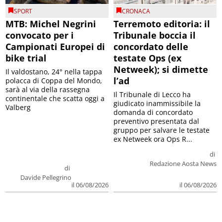
SPORT
CRONACA
MTB: Michel Negrini
Terremoto editoria: il
convocato per i
Tribunale boccia il
Campionati Europei di
concordato delle
bike trial
testate Ops (ex
Netweek); si dimette
Il valdostano, 24° nella tappa
l’ad
polacca di Coppa del Mondo,
sarà al via della rassegna
Il Tribunale di Lecco ha
continentale che scatta oggi a
giudicato inammissibile la
Valberg
domanda di concordato
preventivo presentata dal
gruppo per salvare le testate
ex Netweek ora Ops R...
di
Redazione Aosta News
di
Davide Pellegrino
il 06/08/2026
il 06/08/2026