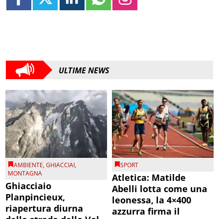
ULTIME NEWS
AMBIENTE
,
GHIACCIAI
,
SPORT
MONTAGNA
Atletica: Matilde
Ghiacciaio
Abelli lotta come una
Planpincieux,
leonessa, la 4×400
riapertura diurna
azzurra firma il