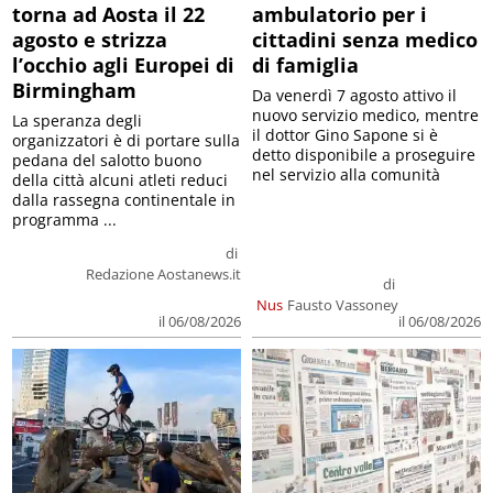
torna ad Aosta il 22
ambulatorio per i
agosto e strizza
cittadini senza medico
l’occhio agli Europei di
di famiglia
Birmingham
Da venerdì 7 agosto attivo il
nuovo servizio medico, mentre
La speranza degli
il dottor Gino Sapone si è
organizzatori è di portare sulla
detto disponibile a proseguire
pedana del salotto buono
nel servizio alla comunità
della città alcuni atleti reduci
dalla rassegna continentale in
programma ...
di
Redazione Aostanews.it
di
Nus
Fausto Vassoney
il 06/08/2026
il 06/08/2026