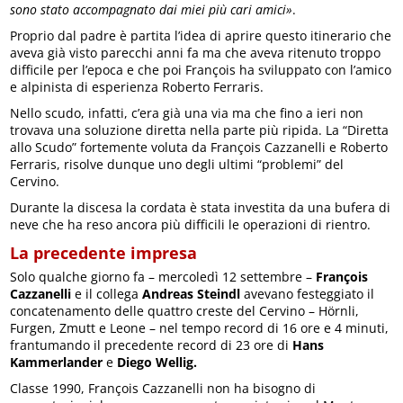
sono stato accompagnato dai miei più cari amici»
.
Proprio dal padre è partita l’idea di aprire questo itinerario che
aveva già visto parecchi anni fa ma che aveva ritenuto troppo
difficile per l’epoca e che poi François ha sviluppato con l’amico
e alpinista di esperienza Roberto Ferraris.
Nello scudo, infatti, c’era già una via ma che fino a ieri non
trovava una soluzione diretta nella parte più ripida. La “Diretta
allo Scudo” fortemente voluta da François Cazzanelli e Roberto
Ferraris, risolve dunque uno degli ultimi “problemi” del
Cervino.
Durante la discesa la cordata è stata investita da una bufera di
neve che ha reso ancora più difficili le operazioni di rientro.
La precedente impresa
Solo qualche giorno fa – mercoledì 12 settembre –
François
Cazzanelli
e il collega
Andreas Steindl
avevano festeggiato il
concatenamento delle quattro creste del Cervino – Hörnli,
Furgen, Zmutt e Leone – nel tempo record di 16 ore e 4 minuti,
frantumando il precedente record di 23 ore di
Hans
Kammerlander
e
Diego Wellig.
Classe 1990, François Cazzanelli non ha bisogno di