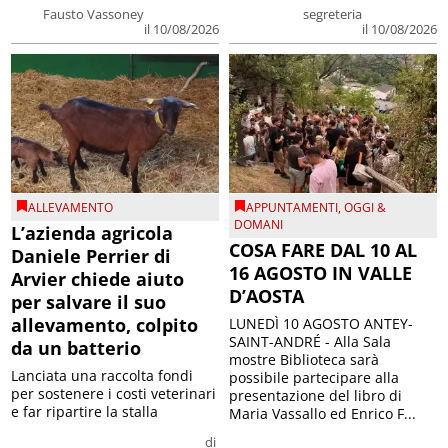
Fausto Vassoney
segreteria
il 10/08/2026
il 10/08/2026
ALLEVAMENTO
APPUNTAMENTI
,
OGGI &
DOMANI
L’azienda agricola
COSA FARE DAL 10 AL
Daniele Perrier di
16 AGOSTO IN VALLE
Arvier chiede aiuto
D’AOSTA
per salvare il suo
allevamento, colpito
LUNEDÌ 10 AGOSTO ANTEY-
SAINT-ANDRÉ - Alla Sala
da un batterio
mostre Biblioteca sarà
Lanciata una raccolta fondi
possibile partecipare alla
per sostenere i costi veterinari
presentazione del libro di
e far ripartire la stalla
Maria Vassallo ed Enrico F...
di