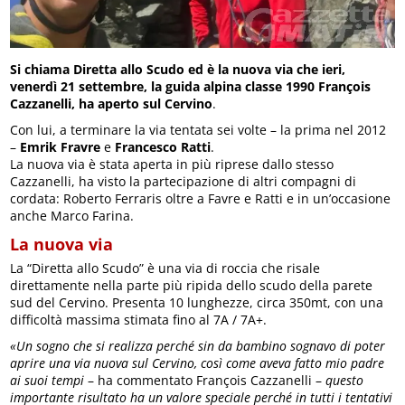
Si chiama Diretta allo Scudo ed è la nuova via che ieri,
venerdì 21 settembre, la guida alpina classe 1990 François
Cazzanelli, ha aperto sul Cervino
.
Con lui, a terminare la via tentata sei volte – la prima nel 2012
–
Emrik Fravre
e
Francesco Ratti
.
La nuova via è stata aperta in più riprese dallo stesso
Cazzanelli, ha visto la partecipazione di altri compagni di
cordata: Roberto Ferraris oltre a Favre e Ratti e in un’occasione
anche Marco Farina.
La nuova via
La “Diretta allo Scudo” è una via di roccia che risale
direttamente nella parte più ripida dello scudo della parete
sud del Cervino. Presenta 10 lunghezze, circa 350mt, con una
difficoltà massima stimata fino al 7A / 7A+.
«Un sogno che si realizza perché sin da bambino sognavo di poter
aprire una via nuova sul Cervino, così come aveva fatto mio padre
ai suoi tempi
– ha commentato François Cazzanelli –
questo
importante risultato ha un valore speciale perché in tutti i tentativi