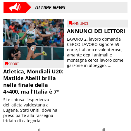
ULTIME NEWS
ANNUNCI
ANNUNCI DEI LETTORI
LAVORO 2. lavoro domanda
CERCO LAVORO signore 59
enne, italiano e volenteroso,
amante degli animali e
montagna cerca lavoro come
SPORT
garzone in alpeggio, ...
Atletica, Mondiali U20:
Matilde Abelli brilla
nella finale della
4×400, ma l’Italia è 7ª
Si è chiusa l'esperienza
dell'atleta valdostana a
Eugene, Stati Uniti, dove ha
preso parte alla rassegna
iridata di categoria
di
di