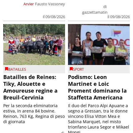
Arvier
Fausto Vassoney
di
gazzettamatin
il 09/08/2026
il 09/08/2026
BATAILLES
SPORT
Batailles de Reines:
Podismo: Leon
Tiky, Alouette e
Martinet e Loic
Amoureuse regine a
Proment dominano la
Breuil-Cervinia
Staffetta Americana
Per la seconda eliminatoria
Il duo del Parco Alpi Apuane a
estiva, in arena 84 bovine.
segno a Gressan, tra le donne
Reinon, 763 Kg, Regina di peso
vincono Elisa Vitton Mea e
di giornata
Sabina Marquet, nel misto
trionfano Laura Segor e Mikael
Mongi...