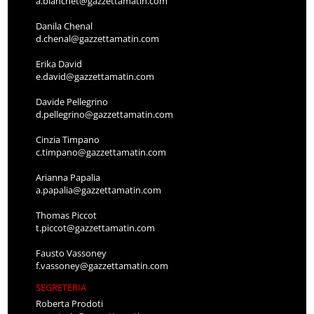
a.bianchet@gazzettamatin.com
Danila Chenal
d.chenal@gazzettamatin.com
Erika David
e.david@gazzettamatin.com
Davide Pellegrino
d.pellegrino@gazzettamatin.com
Cinzia Timpano
c.timpano@gazzettamatin.com
Arianna Papalia
a.papalia@gazzettamatin.com
Thomas Piccot
t.piccot@gazzettamatin.com
Fausto Vassoney
f.vassoney@gazzettamatin.com
SEGRETERIA
Roberta Prodoti