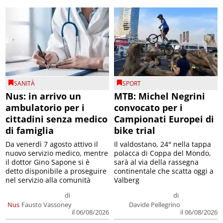
SANITÀ
SPORT
Nus: in arrivo un
MTB: Michel Negrini
ambulatorio per i
convocato per i
cittadini senza medico
Campionati Europei di
di famiglia
bike trial
Da venerdì 7 agosto attivo il
Il valdostano, 24° nella tappa
nuovo servizio medico, mentre
polacca di Coppa del Mondo,
il dottor Gino Sapone si è
sarà al via della rassegna
detto disponibile a proseguire
continentale che scatta oggi a
nel servizio alla comunità
Valberg
di
di
Nus
Fausto Vassoney
Davide Pellegrino
il 06/08/2026
il 06/08/2026