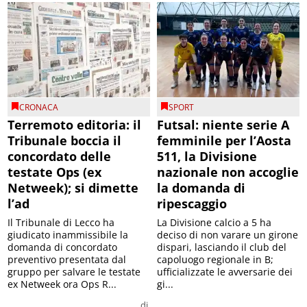
CRONACA
SPORT
Terremoto editoria: il
Futsal: niente serie A
Tribunale boccia il
femminile per l’Aosta
concordato delle
511, la Divisione
testate Ops (ex
nazionale non accoglie
Netweek); si dimette
la domanda di
l’ad
ripescaggio
Il Tribunale di Lecco ha
La Divisione calcio a 5 ha
giudicato inammissibile la
deciso di non varare un girone
domanda di concordato
dispari, lasciando il club del
preventivo presentata dal
capoluogo regionale in B;
gruppo per salvare le testate
ufficializzate le avversarie dei
ex Netweek ora Ops R...
gi...
di