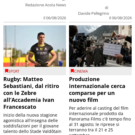
Redazione Aosta News
di
Davide Pellegrino
il 06/08/2026
il 06/08/2026
SPORT
CINEMA
Rugby: Matteo
Produzione
Sebastiani, dal ritiro
internazionale cerca
con le Zebre
comparse per un
all’Accademia Ivan
nuovo film
Francescato
Per aderire al casting del film
internazionale prodotto da
Inizio della nuova stagione
Panorama Films c'è tempo fino
agonistica all'insegna delle
al 31 agosto; le riprese si
soddisfazioni per il giovane
terranno tra il 21 e 25
talento dello Stade Valdôtain