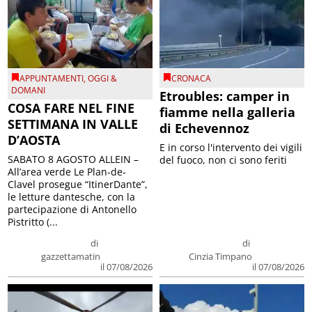
APPUNTAMENTI
,
OGGI &
CRONACA
DOMANI
Etroubles: camper in
COSA FARE NEL FINE
fiamme nella galleria
SETTIMANA IN VALLE
di Echevennoz
D’AOSTA
E in corso l'intervento dei vigili
SABATO 8 AGOSTO ALLEIN –
del fuoco, non ci sono feriti
All’area verde Le Plan-de-
Clavel prosegue “ItinerDante”,
le letture dantesche, con la
partecipazione di Antonello
Pistritto (...
di
di
gazzettamatin
Cinzia Timpano
il 07/08/2026
il 07/08/2026