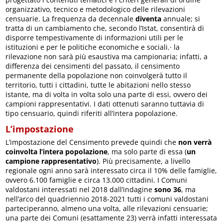
organizzativo, tecnico e metodologico delle rilevazioni
censuarie. La frequenza da decennale
diventa
annuale; si
tratta di un cambiamento che, secondo l’Istat, consentirà di
disporre tempestivamente di informazioni utili per le
istituzioni e per le politiche economiche e sociali.· la
rilevazione non sarà più esaustiva ma campionaria; infatti, a
differenza dei censimenti del passato, il censimento
permanente della popolazione non coinvolgerà tutto il
territorio, tutti i cittadini, tutte le abitazioni nello stesso
istante, ma di volta in volta solo una parte di essi, ovvero dei
campioni rappresentativi. I dati ottenuti saranno tuttavia di
tipo censuario, quindi riferiti all’intera popolazione.
L’impostazione
L’impostazione del Censimento prevede quindi che
non verrà
coinvolta l’intera popolazione
, ma solo parte di essa (
un
campione rappresentativo
). Più precisamente, a livello
regionale ogni anno sarà interessato circa il 10% delle famiglie,
ovvero 6.100 famiglie e circa 13.000 cittadini. I Comuni
valdostani interessati nel 2018 dall’indagine
sono 36
, ma
nell’arco del quadriennio 2018-2021 tutti i comuni valdostani
parteciperanno, almeno una volta, alle rilevazioni censuarie;
una parte dei Comuni (esattamente 23) verrà infatti interessata