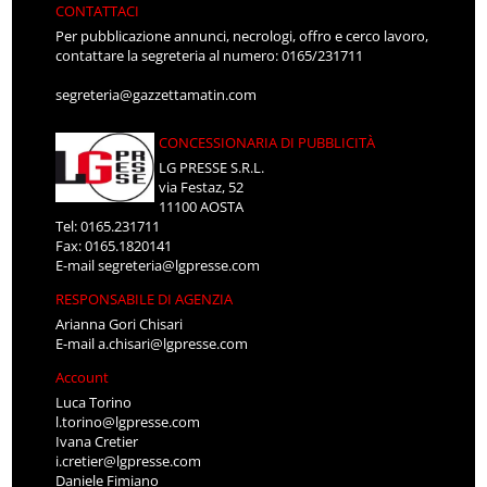
CONTATTACI
Per pubblicazione annunci, necrologi, offro e cerco lavoro,
contattare la segreteria al numero: 0165/231711
segreteria@gazzettamatin.com
CONCESSIONARIA DI PUBBLICITÀ
LG PRESSE S.R.L.
via Festaz, 52
11100 AOSTA
Tel: 0165.231711
Fax: 0165.1820141
E-mail
segreteria@lgpresse.com
RESPONSABILE DI AGENZIA
Arianna Gori Chisari
E-mail
a.chisari@lgpresse.com
Account
Luca Torino
l.torino@lgpresse.com
Ivana Cretier
i.cretier@lgpresse.com
Daniele Fimiano