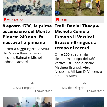
MONTAGNA
SPORT
8 agosto 1786, la prima
Trail: Daniel Thedy e
ascensione del Monte
Michela Comola
Bianco: 240 anni fa
firmano il Vertical
nasceva l’alpinismo
Brusson-Bringuez a
tempo di record
I primi a raggiungere la vetta
del Monte Bianco furono
Oltre 200 atleti al via
Jacques Balmat e Michel
dell'ultima tappa del Défì
Gabriel Paccard
Vertical, sul podio anche
Mathieu Brunod, Alex
Noussan, Miriam Di Vincenzo
e Kaitlin Allen
di
di
Cinzia Timpano
Davide Pellegrino
il 08/08/2026
il 08/08/2026