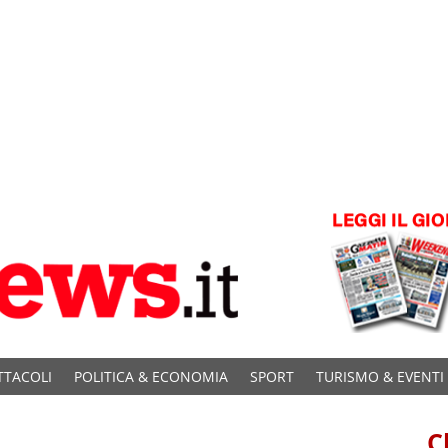
TTACOLI
POLITICA & ECONOMIA
SPORT
TURISMO & EVENTI
C