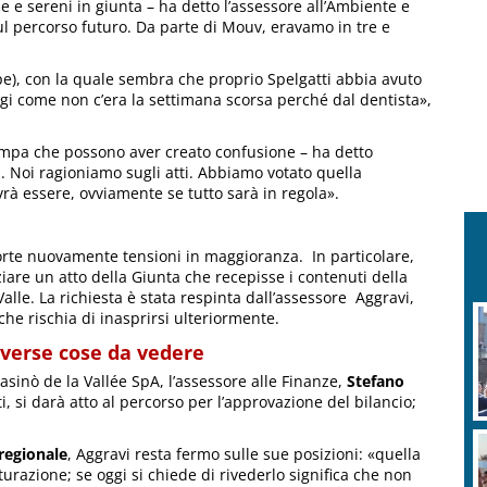
 e sereni in giunta – ha detto l’assessore all’Ambiente e
ul percorso futuro. Da parte di Mouv, eravamo in tre e
pe), con la quale sembra che proprio Spelgatti abbia avuto
gi come non c’era la settimana scorsa perché dal dentista»,
tampa che possono aver creato confusione – ha detto
. Noi ragioniamo sugli atti. Abbiamo votato quella
ovrà essere, ovviamente se tutto sarà in regola».
sorte nuovamente tensioni in maggioranza. In particolare,
iare un atto della Giunta che recepisse i contenuti della
alle. La richiesta è stata respinta dall’assessore Aggravi,
e rischia di inasprirsi ulteriormente.
iverse cose da vedere
Casinò de la Vallée SpA, l’assessore alle Finanze,
Stefano
i, si darà atto al percorso per l’approvazione del bilancio;
 regionale
, Aggravi resta fermo sulle sue posizioni: «quella
tturazione; se oggi si chiede di rivederlo significa che non