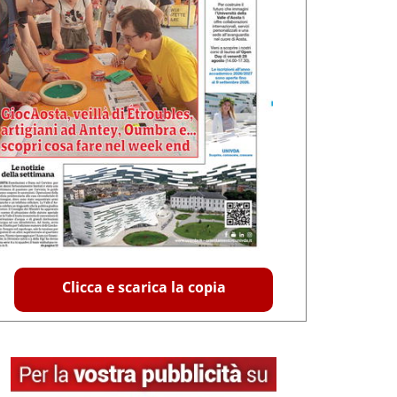
Clicca e scarica la copia