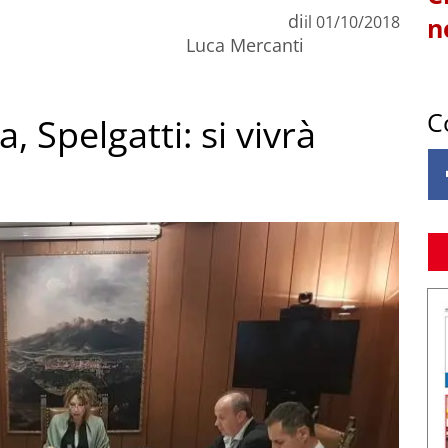
di
il
01/10/2018
n
Luca Mercanti
C
, Spelgatti: si vivrà