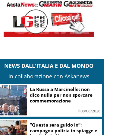
NEWS DALL'ITALIA E DAL MONDO
In collaborazione con Askanews
Mondiali di Wakeboard 2026:
tre ori azzurri al Lago del Salto
il 08/08/2026
Ex avvocato personale Trump,
Blanche è nuovo Procuratore
Generale Usa