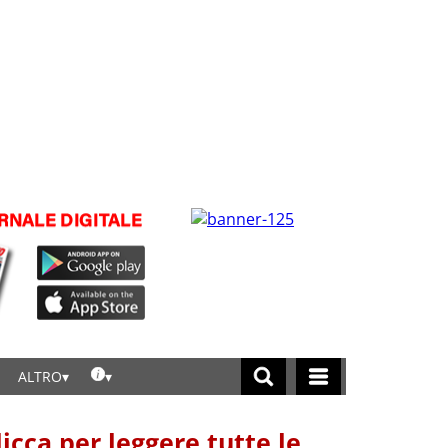
ALTRO
licca per leggere tutte le