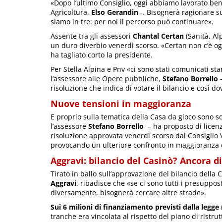
«Dopo l’ultimo Consiglio, oggi abbiamo lavorato bene
Agricoltura,
Elso Gerandin
-. Bisognerà ragionare s
siamo in tre: per noi il percorso può continuare».
Assente tra gli assessori
Chantal Certan
(Sanità, Al
un duro diverbio venerdì scorso. «Certan non c’è og
ha tagliato corto la presidente.
Per Stella Alpina e Pnv «ci sono stati comunicati s
l’assessore alle Opere pubbliche,
Stefano Borrello
-
risoluzione che indica di votare il bilancio e così d
Nuove tensioni in maggioranza
E proprio sulla tematica della Casa da gioco sono 
l’assessore
Stefano Borrello
– ha proposto di licenz
risoluzione approvata venerdì scorso dal Consiglio V
provocando un ulteriore confronto in maggioranza ch
Aggravi: bilancio del Casinò? Ancora d
Tirato in ballo sull’approvazione del bilancio della 
Aggravi
, ribadisce che «se ci sono tutti i presuppost
diversamente, bisognerà cercare altre strade».
Sui 6 milioni di finanziamento previsti dalla legge
tranche era vincolata al rispetto del piano di ristru