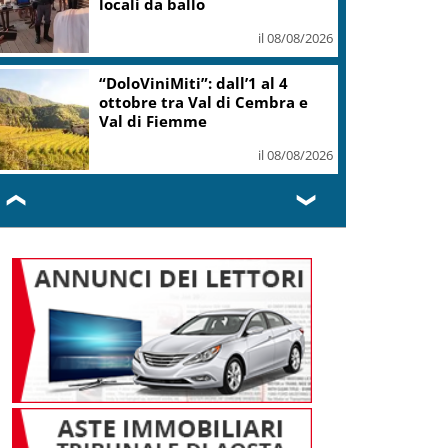
il 08/08/2026
La Spagna ripristina i controlli,
la Farnesina rafforza
l’assistenza
il 08/08/2026
❮
❯