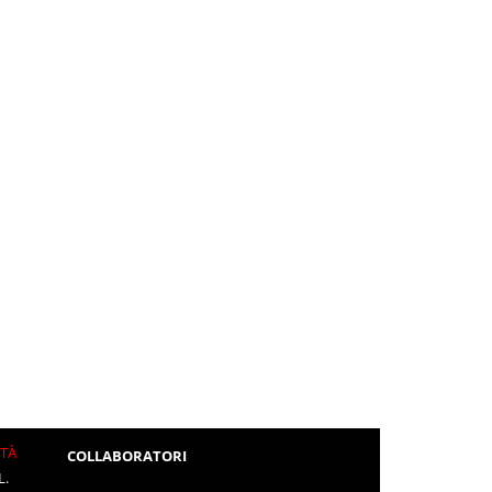
ITÀ
COLLABORATORI
L.