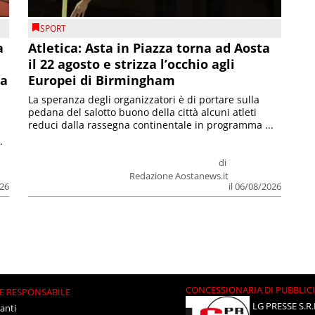
SPORT
a
Atletica: Asta in Piazza torna ad Aosta
il 22 agosto e strizza l’occhio agli
la
Europei di Birmingham
La speranza degli organizzatori è di portare sulla
pedana del salotto buono della città alcuni atleti
reduci dalla rassegna continentale in programma ...
.
di
Redazione Aostanews.it
026
il 06/08/2026
CONCESSIONARIA DI PUBBLIC
E RESPONSABILE
LG PRESSE S.R.
anti