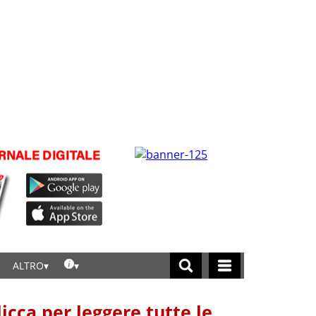
ALTRO
licca per leggere tutte le