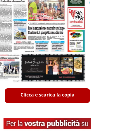
Clicca e scarica la copia