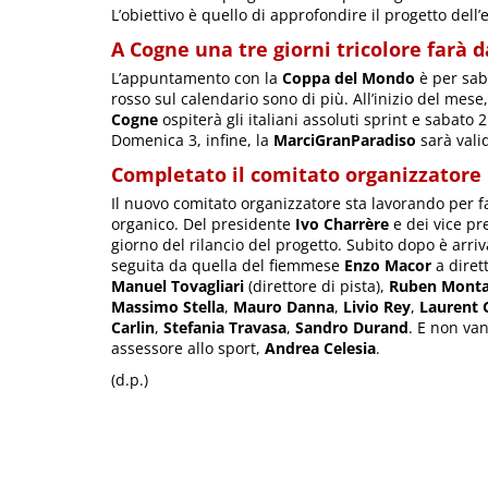
L’obiettivo è quello di approfondire il progetto dell’e
A Cogne una tre giorni tricolore farà 
L’appuntamento con la
Coppa del Mondo
è per sab
rosso sul calendario sono di più. All’inizio del mese,
Cogne
ospiterà gli italiani assoluti sprint e sabato 2
Domenica 3, infine, la
MarciGranParadiso
sarà vali
Completato il comitato organizzatore
Il nuovo comitato organizzatore sta lavorando per fa
organico. Del presidente
Ivo Charrère
e dei vice pr
giorno del rilancio del progetto. Subito dopo è arri
seguita da quella del fiemmese
Enzo Macor
a diret
Manuel Tovagliari
(direttore di pista),
Ruben Monta
Massimo Stella
,
Mauro Danna
,
Livio Rey
,
Laurent 
Carlin
,
Stefania Travasa
,
Sandro Durand
. E non va
assessore allo sport,
Andrea Celesia
.
(d.p.)