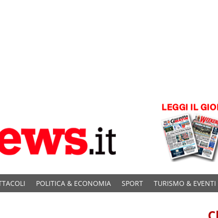
TTACOLI
POLITICA & ECONOMIA
SPORT
TURISMO & EVENTI
C