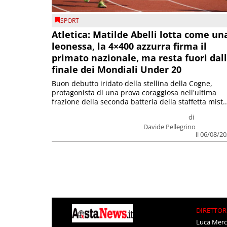
SPORT
Atletica: Matilde Abelli lotta come un
leonessa, la 4×400 azzurra firma il
primato nazionale, ma resta fuori dal
finale dei Mondiali Under 20
Buon debutto iridato della stellina della Cogne,
protagonista di una prova coraggiosa nell'ultima
frazione della seconda batteria della staffetta mist..
di
Davide Pellegrino
il 06/08/2
DIRETTOR
Luca Merc