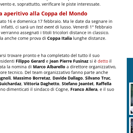
vento e, soprattutto, verificare le piste interessate.
da aperitivo alla Coppa del Mondo
ato 16 e domenica 17 febbraio. Ma le date da segnare in
 infatti, ci sarà un
test event
di lusso. Venerdì 1° febbraio
 verranno assegnati i titoli tricolori distance in classico.
da anche come prova di
Coppa Italia
lunghe distanze.
rsi trovare pronto e ha completato del tutto il suo
esidenti
Filippo Gerard
e
Jean Pierre Fusinaz
si è
detto
il
vata la nomina di
Marco Albarello
a direttore organizzativo,
tore tecnico. Del team organizzativo fanno parte anche
gnoli
,
Massimo Borretaz
,
Davide Dallago
,
Silvano Truc
,
Guichardaz
,
Vittoria Daghetto
,
Stefano Jeantet
,
Raffella
nno dimenticati il sindaco di Cogne,
Franco Allera
, e il suo