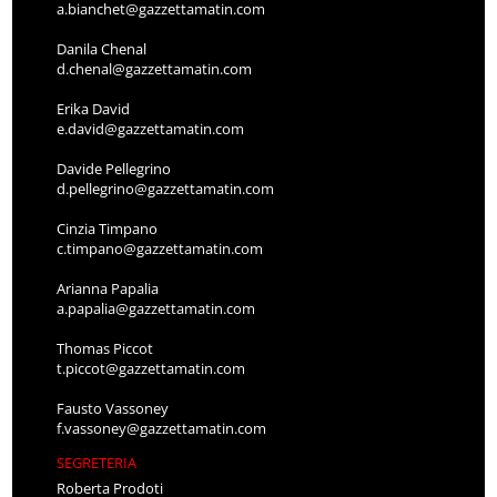
a.bianchet@gazzettamatin.com
Danila Chenal
d.chenal@gazzettamatin.com
Erika David
e.david@gazzettamatin.com
Davide Pellegrino
d.pellegrino@gazzettamatin.com
Cinzia Timpano
c.timpano@gazzettamatin.com
Arianna Papalia
a.papalia@gazzettamatin.com
Thomas Piccot
t.piccot@gazzettamatin.com
Fausto Vassoney
f.vassoney@gazzettamatin.com
SEGRETERIA
Roberta Prodoti