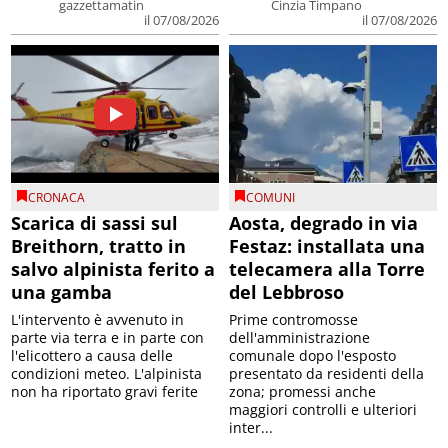
gazzettamatin
Cinzia Timpano
il 07/08/2026
il 07/08/2026
CRONACA
COMUNI
Scarica di sassi sul
Aosta, degrado in via
Breithorn, tratto in
Festaz: installata una
salvo alpinista ferito a
telecamera alla Torre
una gamba
del Lebbroso
L'intervento è avvenuto in
Prime contromosse
parte via terra e in parte con
dell'amministrazione
l'elicottero a causa delle
comunale dopo l'esposto
condizioni meteo. L'alpinista
presentato da residenti della
non ha riportato gravi ferite
zona; promessi anche
maggiori controlli e ulteriori
inter...