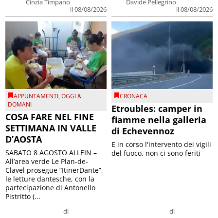
Cinzia Timpano
Davide Pellegrino
il 08/08/2026
il 08/08/2026
APPUNTAMENTI
,
OGGI &
CRONACA
DOMANI
Etroubles: camper in
COSA FARE NEL FINE
fiamme nella galleria
SETTIMANA IN VALLE
di Echevennoz
D’AOSTA
E in corso l'intervento dei vigili
SABATO 8 AGOSTO ALLEIN –
del fuoco, non ci sono feriti
All’area verde Le Plan-de-
Clavel prosegue “ItinerDante”,
le letture dantesche, con la
partecipazione di Antonello
Pistritto (...
di
di