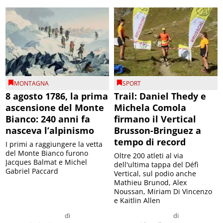
MONTAGNA
SPORT
8 agosto 1786, la prima
Trail: Daniel Thedy e
ascensione del Monte
Michela Comola
Bianco: 240 anni fa
firmano il Vertical
nasceva l’alpinismo
Brusson-Bringuez a
tempo di record
I primi a raggiungere la vetta
del Monte Bianco furono
Oltre 200 atleti al via
Jacques Balmat e Michel
dell'ultima tappa del Défì
Gabriel Paccard
Vertical, sul podio anche
Mathieu Brunod, Alex
Noussan, Miriam Di Vincenzo
e Kaitlin Allen
di
di