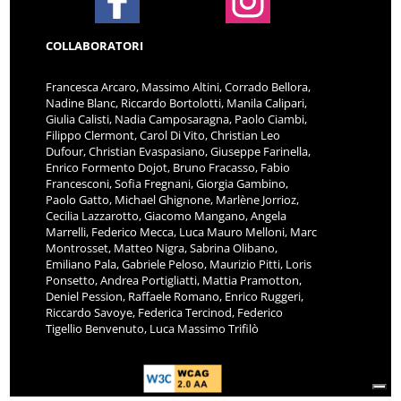
COLLABORATORI
Francesca Arcaro, Massimo Altini, Corrado Bellora,
Nadine Blanc, Riccardo Bortolotti, Manila Calipari,
Giulia Calisti, Nadia Camposaragna, Paolo Ciambi,
Filippo Clermont, Carol Di Vito, Christian Leo
Dufour, Christian Evaspasiano, Giuseppe Farinella,
Enrico Formento Dojot, Bruno Fracasso, Fabio
Francesconi, Sofia Fregnani, Giorgia Gambino,
Paolo Gatto, Michael Ghignone, Marlène Jorrioz,
Cecilia Lazzarotto, Giacomo Mangano, Angela
Marrelli, Federico Mecca, Luca Mauro Melloni, Marc
Montrosset, Matteo Nigra, Sabrina Olibano,
Emiliano Pala, Gabriele Peloso, Maurizio Pitti, Loris
Ponsetto, Andrea Portigliatti, Mattia Pramotton,
Deniel Pession, Raffaele Romano, Enrico Ruggeri,
Riccardo Savoye, Federica Tercinod, Federico
Tigellio Benvenuto, Luca Massimo Trifilò