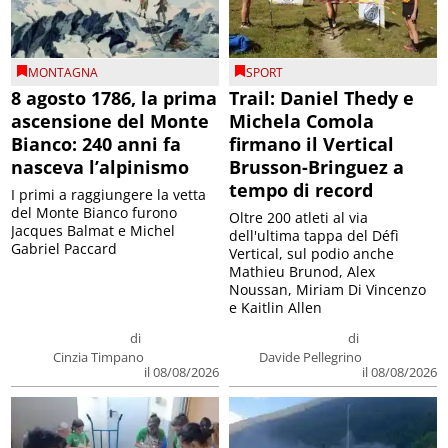
MONTAGNA
SPORT
8 agosto 1786, la prima
Trail: Daniel Thedy e
ascensione del Monte
Michela Comola
Bianco: 240 anni fa
firmano il Vertical
nasceva l’alpinismo
Brusson-Bringuez a
tempo di record
I primi a raggiungere la vetta
del Monte Bianco furono
Oltre 200 atleti al via
Jacques Balmat e Michel
dell'ultima tappa del Défì
Gabriel Paccard
Vertical, sul podio anche
Mathieu Brunod, Alex
Noussan, Miriam Di Vincenzo
e Kaitlin Allen
di
di
Cinzia Timpano
Davide Pellegrino
il 08/08/2026
il 08/08/2026