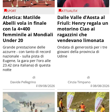
SPORT
ATTUALITA'
Atletica: Matilde
Dalle Valle d’Aosta al
Abelli vola in finale
Friuli: Henry regala un
con la 4×400
motorino Ciao ai
femminile ai Mondiali
ragazzini che
Under 20
vendevano limonata
Grande prestazione delle
Ondata di generosità per i tre
azzurre - con tanto di record
giovani della provincia di
nazionale - sulla pista di
Udine
Eugene, la gara per l'oro alle
23.42 (ora italiana) di questa
notte
di
di
Davide Pellegrino
Cinzia Timpano
il 09/08/2026
il 08/08/2026