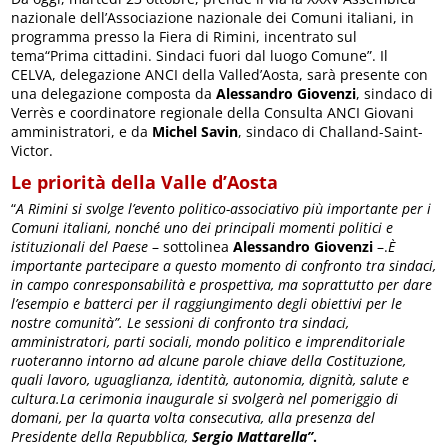
nazionale dell’Associazione nazionale dei Comuni italiani, in
programma presso la Fiera di Rimini, incentrato sul
tema“Prima cittadini. Sindaci fuori dal luogo Comune”. Il
CELVA, delegazione ANCI della Valled’Aosta, sarà presente con
una delegazione composta da
Alessandro Giovenzi
, sindaco di
Verrès e coordinatore regionale della Consulta ANCI Giovani
amministratori, e da
Michel Savin
, sindaco di Challand-Saint-
Victor.
Le priorità della Valle d’Aosta
“
A Rimini si svolge l’evento politico-associativo più importante per i
Comuni italiani, nonché uno dei principali momenti politici e
istituzionali del Paese
– sottolinea
Alessandro Giovenzi
–.
È
importante partecipare a questo momento di confronto tra sindaci,
in campo conresponsabilità e prospettiva, ma soprattutto per dare
l’esempio e batterci per il raggiungimento degli obiettivi per le
nostre comunità”. Le sessioni di confronto tra sindaci,
amministratori, parti sociali, mondo politico e imprenditoriale
ruoteranno intorno ad alcune parole chiave della Costituzione,
quali lavoro, uguaglianza, identità, autonomia, dignità, salute e
cultura.La cerimonia inaugurale si svolgerà nel pomeriggio di
domani, per la quarta volta consecutiva, alla presenza del
Presidente della Repubblica,
Sergio Mattarella”
.