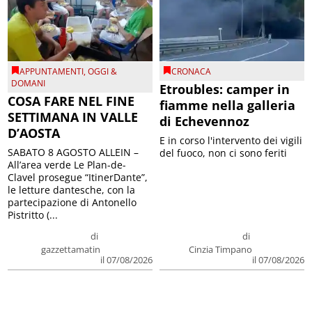
APPUNTAMENTI
,
OGGI &
CRONACA
DOMANI
Etroubles: camper in
COSA FARE NEL FINE
fiamme nella galleria
SETTIMANA IN VALLE
di Echevennoz
D’AOSTA
E in corso l'intervento dei vigili
SABATO 8 AGOSTO ALLEIN –
del fuoco, non ci sono feriti
All’area verde Le Plan-de-
Clavel prosegue “ItinerDante”,
le letture dantesche, con la
partecipazione di Antonello
Pistritto (...
di
di
gazzettamatin
Cinzia Timpano
il 07/08/2026
il 07/08/2026