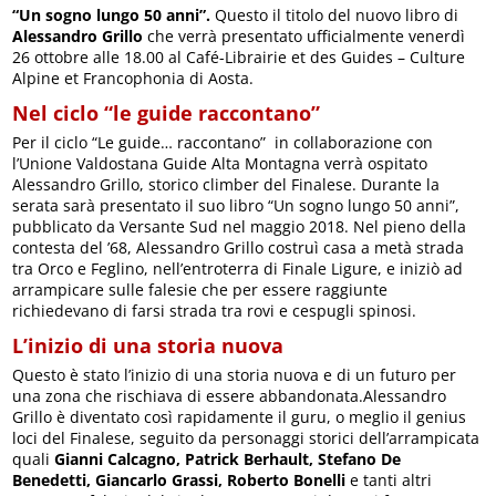
“Un sogno lungo 50 anni”.
Questo il titolo del nuovo libro di
Alessandro Grillo
che verrà presentato ufficialmente venerdì
26 ottobre alle 18.00 al Café-Librairie et des Guides – Culture
Alpine et Francophonia di Aosta.
Nel ciclo “le guide raccontano”
Per il ciclo “Le guide… raccontano” in collaborazione con
l’Unione Valdostana Guide Alta Montagna verrà ospitato
Alessandro Grillo, storico climber del Finalese. Durante la
serata sarà presentato il suo libro “Un sogno lungo 50 anni”,
pubblicato da Versante Sud nel maggio 2018. Nel pieno della
contesta del ’68, Alessandro Grillo costruì casa a metà strada
tra Orco e Feglino, nell’entroterra di Finale Ligure, e iniziò ad
arrampicare sulle falesie che per essere raggiunte
richiedevano di farsi strada tra rovi e cespugli spinosi.
L’inizio di una storia nuova
Questo è stato l’inizio di una storia nuova e di un futuro per
una zona che rischiava di essere abbandonata.Alessandro
Grillo è diventato così rapidamente il guru, o meglio il genius
loci del Finalese, seguito da personaggi storici dell’arrampicata
quali
Gianni Calcagno, Patrick Berhault, Stefano De
Benedetti, Giancarlo Grassi, Roberto Bonelli
e tanti altri