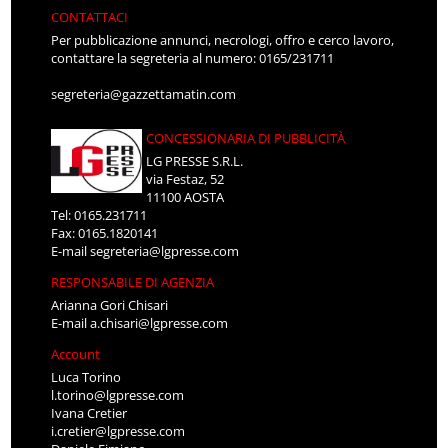
CONTATTACI
Per pubblicazione annunci, necrologi, offro e cerco lavoro,
contattare la segreteria al numero: 0165/231711
segreteria@gazzettamatin.com
CONCESSIONARIA DI PUBBLICITÀ
LG PRESSE S.R.L.
via Festaz, 52
11100 AOSTA
Tel: 0165.231711
Fax: 0165.1820141
E-mail
segreteria@lgpresse.com
RESPONSABILE DI AGENZIA
Arianna Gori Chisari
E-mail
a.chisari@lgpresse.com
Account
Luca Torino
l.torino@lgpresse.com
Ivana Cretier
i.cretier@lgpresse.com