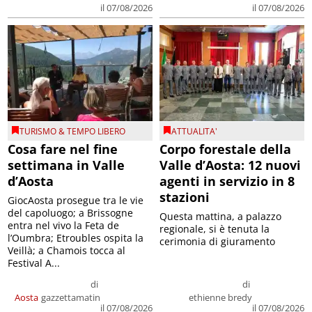
il 07/08/2026
il 07/08/2026
TURISMO & TEMPO LIBERO
ATTUALITA'
Cosa fare nel fine
Corpo forestale della
settimana in Valle
Valle d’Aosta: 12 nuovi
d’Aosta
agenti in servizio in 8
stazioni
GiocAosta prosegue tra le vie
del capoluogo; a Brissogne
Questa mattina, a palazzo
entra nel vivo la Feta de
regionale, si è tenuta la
l’Oumbra; Etroubles ospita la
cerimonia di giuramento
Veillà; a Chamois tocca al
Festival A...
di
di
Aosta
gazzettamatin
ethienne bredy
il 07/08/2026
il 07/08/2026