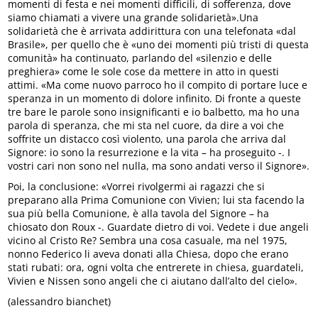
momenti di festa e nei momenti difficili, di sofferenza, dove
siamo chiamati a vivere una grande solidarietà».Una
solidarietà che è arrivata addirittura con una telefonata «dal
Brasile», per quello che è «uno dei momenti più tristi di questa
comunità» ha continuato, parlando del «silenzio e delle
preghiera» come le sole cose da mettere in atto in questi
attimi. «Ma come nuovo parroco ho il compito di portare luce e
speranza in un momento di dolore infinito. Di fronte a queste
tre bare le parole sono insignificanti e io balbetto, ma ho una
parola di speranza, che mi sta nel cuore, da dire a voi che
soffrite un distacco così violento, una parola che arriva dal
Signore: io sono la resurrezione e la vita – ha proseguito -. I
vostri cari non sono nel nulla, ma sono andati verso il Signore».
Poi, la conclusione: «Vorrei rivolgermi ai ragazzi che si
preparano alla Prima Comunione con Vivien; lui sta facendo la
sua più bella Comunione, è alla tavola del Signore – ha
chiosato don Roux -. Guardate dietro di voi. Vedete i due angeli
vicino al Cristo Re? Sembra una cosa casuale, ma nel 1975,
nonno Federico li aveva donati alla Chiesa, dopo che erano
stati rubati: ora, ogni volta che entrerete in chiesa, guardateli,
Vivien e Nissen sono angeli che ci aiutano dall’alto del cielo».
(alessandro bianchet)