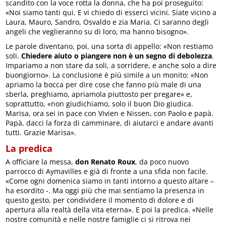
scandito con la voce rotta la donna, che ha poi proseguito:
«Noi siamo tanti qui. E vi chiedo di esserci vicini. Siate vicino a
Laura, Mauro, Sandro, Osvaldo e zia Maria. Ci saranno degli
angeli che veglieranno su di loro, ma hanno bisogno».
Le parole diventano, poi, una sorta di appello: «Non restiamo
soli.
Chiedere aiuto o piangere non è un segno di debolezza
.
Impariamo a non stare da soli, a sorridere, e anche solo a dire
buongiorno». La conclusione è più simile a un monito: «Non
apriamo la bocca per dire cose che fanno più male di una
sberla, preghiamo, apriamola piuttosto per pregare» e,
soprattutto, «non giudichiamo, solo il buon Dio giudica.
Marisa, ora sei in pace con Vivien e Nissen, con Paolo e papà.
Papà, dacci la forza di camminare, di aiutarci e andare avanti
tutti. Grazie Marisa».
La predica
A officiare la messa,
don Renato Roux
, da poco nuovo
parrocco di Aymavilles e già di fronte a una sfida non facile.
«Come ogni domenica siamo in tanti intorno a questo altare –
ha esordito -. Ma oggi più che mai sentiamo la presenza in
questo gesto, per condividere il momento di dolore e di
apertura alla realtà della vita eterna». E poi la predica. «Nelle
nostre comunità e nelle nostre famiglie ci si ritrova nei