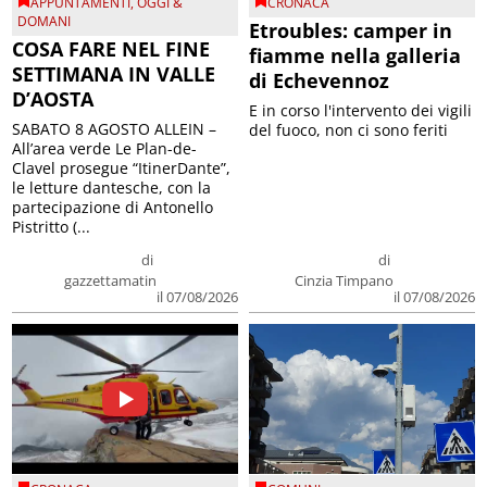
APPUNTAMENTI
,
OGGI &
CRONACA
DOMANI
Etroubles: camper in
COSA FARE NEL FINE
fiamme nella galleria
SETTIMANA IN VALLE
di Echevennoz
D’AOSTA
E in corso l'intervento dei vigili
SABATO 8 AGOSTO ALLEIN –
del fuoco, non ci sono feriti
All’area verde Le Plan-de-
Clavel prosegue “ItinerDante”,
le letture dantesche, con la
partecipazione di Antonello
Pistritto (...
di
di
gazzettamatin
Cinzia Timpano
il 07/08/2026
il 07/08/2026