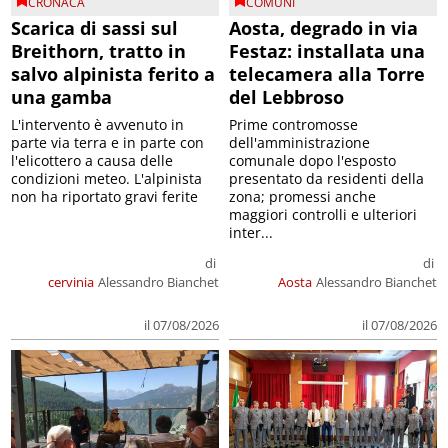
CRONACA
COMUNI
Scarica di sassi sul
Aosta, degrado in via
Breithorn, tratto in
Festaz: installata una
salvo alpinista ferito a
telecamera alla Torre
una gamba
del Lebbroso
L'intervento è avvenuto in
Prime contromosse
parte via terra e in parte con
dell'amministrazione
l'elicottero a causa delle
comunale dopo l'esposto
condizioni meteo. L'alpinista
presentato da residenti della
non ha riportato gravi ferite
zona; promessi anche
maggiori controlli e ulteriori
inter...
di
di
cervinia
Alessandro Bianchet
Aosta
Alessandro Bianchet
il 07/08/2026
il 07/08/2026