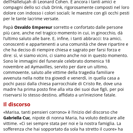
dell’Hallelujah di Leonard Cohen. E ancora i tanti amici e
compagni dello sci club Drink, rigorosamente composti nel loro
dolore con indosso i colori sociali; le maestre con gli occhi pesti
per le tante lacrime versate.
Papà
Osvaldo Empereur
sorretto e confortato dalle persone
più care, anche nel tragico momento in cui, in ginocchio, dà
l’ultimo saluto alle bare. E, infine, i tanti abbracci: tra amici,
conoscenti e appartenenti a una comunità che deve ripartire e
che ha deciso di riempire chiesa e sagrato per farsi forza e
dire: sì, vi siamo vicini, ci siamo anche noi in questo momento.
Sono le immagini del funerale celebrato domenica 18
novembre ad Aymavilles, servito per dare un ultimo,
commovente, saluto alle vittime della tragedia familiare
avvenuta nella notte tra giovedì e venerdì, in quella casa a
pochi passi dalla chiesa parrocchiale di Cristo Re, dove una
madre ha prima posto fine alla vita dei suoi due figli, per poi
riservarsi lo stesso destino, affidato a un’iniezione fatale.
Il discorso
«Marisa, tanti pensieri corrono» è l’inizio del discorso che
Gabriella Cuc
, nipote di nonna Maria, ha voluto dedicare alle
vittime. «Ci sei sempre stata per noi e la nostra famiglia. La
sofferenza che hai sopportato da sola ha stretto il cuore» ha