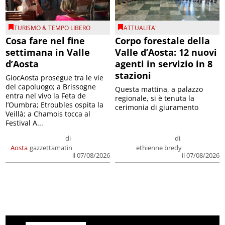
TURISMO & TEMPO LIBERO
ATTUALITA'
Cosa fare nel fine
Corpo forestale della
settimana in Valle
Valle d’Aosta: 12 nuovi
d’Aosta
agenti in servizio in 8
stazioni
GiocAosta prosegue tra le vie
del capoluogo; a Brissogne
Questa mattina, a palazzo
entra nel vivo la Feta de
regionale, si è tenuta la
l’Oumbra; Etroubles ospita la
cerimonia di giuramento
Veillà; a Chamois tocca al
Festival A...
di
di
Aosta
gazzettamatin
ethienne bredy
il 07/08/2026
il 07/08/2026