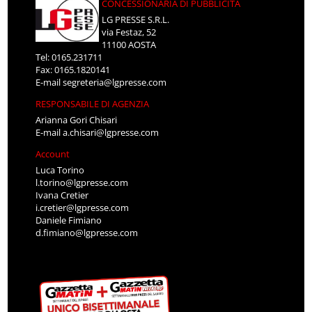
CONCESSIONARIA DI PUBBLICITÀ
LG PRESSE S.R.L.
via Festaz, 52
11100 AOSTA
Tel: 0165.231711
Fax: 0165.1820141
E-mail
segreteria@lgpresse.com
RESPONSABILE DI AGENZIA
Arianna Gori Chisari
E-mail
a.chisari@lgpresse.com
Account
Luca Torino
l.torino@lgpresse.com
Ivana Cretier
i.cretier@lgpresse.com
Daniele Fimiano
d.fimiano@lgpresse.com