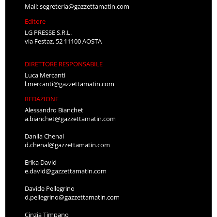
Mail:
segreteria@gazzettamatin.com
Editore
LG PRESSE S.R.L.
via Festaz, 52 11100 AOSTA
DIRETTORE RESPONSABILE
Luca Mercanti
l.mercanti@gazzettamatin.com
REDAZIONE
Alessandro Bianchet
a.bianchet@gazzettamatin.com
Danila Chenal
d.chenal@gazzettamatin.com
Erika David
e.david@gazzettamatin.com
Davide Pellegrino
d.pellegrino@gazzettamatin.com
Cinzia Timpano