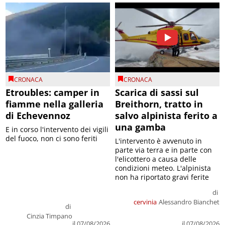
CRONACA
CRONACA
Etroubles: camper in
Scarica di sassi sul
fiamme nella galleria
Breithorn, tratto in
di Echevennoz
salvo alpinista ferito a
una gamba
E in corso l'intervento dei vigili
del fuoco, non ci sono feriti
L'intervento è avvenuto in
parte via terra e in parte con
l'elicottero a causa delle
condizioni meteo. L'alpinista
non ha riportato gravi ferite
di
cervinia
Alessandro Bianchet
di
Cinzia Timpano
il 07/08/2026
il 07/08/2026