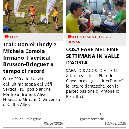
SPORT
APPUNTAMENTI
,
OGGI &
DOMANI
Trail: Daniel Thedy e
COSA FARE NEL FINE
Michela Comola
SETTIMANA IN VALLE
firmano il Vertical
D’AOSTA
Brusson-Bringuez a
tempo di record
SABATO 8 AGOSTO ALLEIN –
All’area verde Le Plan-de-
Oltre 200 atleti al via
Clavel prosegue “ItinerDante”,
dell'ultima tappa del Défì
le letture dantesche, con la
Vertical, sul podio anche
partecipazione di Antonello
Mathieu Brunod, Alex
Pistritto (...
Noussan, Miriam Di Vincenzo
e Kaitlin Allen
di
di
Davide Pellegrino
gazzettamatin
il 08/08/2026
il 07/08/2026