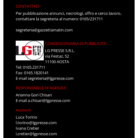
CONTATTACI
Per pubblicazione annunci, necrologi, offro e cerco lavoro,
contattare la segreteria al numero: 0165/231711
segreteria@gazzettamatin.com
CONCESSIONARIA DI PUBBLICITÀ
LG PRESSE S.R.L.
via Festaz, 52
11100 AOSTA
Tel: 0165.231711
Fax: 0165.1820141
E-mail
segreteria@lgpresse.com
RESPONSABILE DI AGENZIA
Arianna Gori Chisari
E-mail
a.chisari@lgpresse.com
Account
Luca Torino
l.torino@lgpresse.com
Ivana Cretier
i.cretier@lgpresse.com