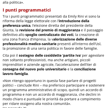
alla politica».
I punti programmatici
Tra i punti programmatici presentati da Emily Rini vi sono la
riforma della legge elettorale con l’
introduzione della
preferenza unica
, l’elezione diretta del presidente della
Giunta, la
revisione del premio di maggioranza
e il passaggio
definitivo allo
spoglio centralizzato dei voti
, la creazione di
una zona franca d’impresa, la v
alorizzazione delle diverse
professionalità medico-sanitarie
presenti all’interno dell’Usl,
la promozione di una seria politica in favore delle famiglie.
Cita poi il
sostegno delle cosiddette ‘partite Iva
‘ per agevolare
non soltanto professionisti, ma anche artigiani, piccoli
imprenditori e aziende agricole, l’accelerazione dell’iter di
consegna del nuovo polo universitario
e la
conciliazione
lavoro-famiglia
.
«Non ritengo opportuno in questa fase parlare di progetti
politici – conclude Rini – ma preferisco partecipare e sostenere
un programma amministrativo di scopo, quindi un accordo di
programma e non un accordo di maggioranza, che declini in
modo chiaro e puntuale le priorità da portare a compimento
per ridare ossigeno alla nostra comunità».