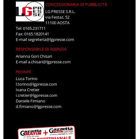
CONCESSIONARIA DI PUBBLICITÀ
LG PRESSE S.R.L.
via Festaz, 52
11100 AOSTA
Tel: 0165.231711
Fax: 0165.1820141
E-mail
segreteria@lgpresse.com
RESPONSABILE DI AGENZIA
Arianna Gori Chisari
E-mail
a.chisari@lgpresse.com
Account
Luca Torino
l.torino@lgpresse.com
Ivana Cretier
i.cretier@lgpresse.com
Daniele Fimiano
d.fimiano@lgpresse.com