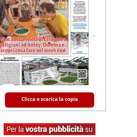
Clicca e scarica la copia