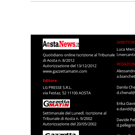
DIRETTOR
Luca Merc
l.mercant
Quotidiano online Iscrizione al Tribunale
di Aosta n. 8/2012
REDAZIO
Autorizzazione del 13/12/2012
Alessandr
www.gazzettamatin.com
a.bianche
Editore
Danila Ch
LG PRESSE S.R.L.
d.chenal@
via Festaz, 52 11100 AOSTA
Erika Davi
e.david@g
Settimanale del Lunedì. Iscrizione al
Tribunale di Aosta n. 9/2002
Davide Pel
Autorizzazione del 20/05/2002
d.pellegr