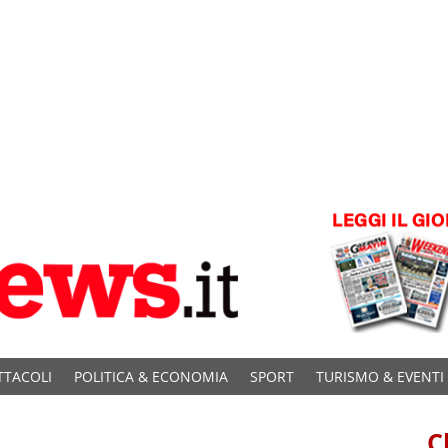
TTACOLI
POLITICA & ECONOMIA
SPORT
TURISMO & EVENTI
C