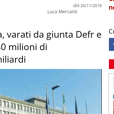
di
il
26/11/2018
n
Luca Mercanti
C
, varati da giunta Defr e
0 milioni di
iliardi