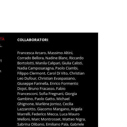
ITÀ
COLLABORATORI
L.
Francesca Arcaro, Massimo Altini,
Corrado Bellora, Nadine Blanc, Riccardo
11
Bortolotti, Manila Calipari, Giulia Calisti,
Nadia Camposaragna, Paolo Ciambi,
m
Filippo Clermont, Carol Di Vito, Christian
Leo Dufour, Christian Evaspasiano,
Giuseppe Farinella, Enrico Formento
Dojot, Bruno Fracasso, Fabio
Francesconi, Sofia Fregnani, Giorgia
Gambino, Paolo Gatto, Michael
Ghignone, Marlène Jorrioz, Cecilia
Lazzarotto, Giacomo Mangano, Angela
Marrelli, Federico Mecca, Luca Mauro
Melloni, Marc Montrosset, Matteo Nigra,
Sabrina Olibano, Emiliano Pala, Gabriele