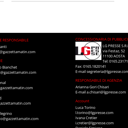
CONCESSIONARIA DI PUBBLIC
E RESPONSABILE
LG PRESSE S.R.
anti
via Festaz, 52
i@gazzettamatin.com
11100 AOSTA
NE
Tel: 0165.2317
Fax: 0165.1820141
o Bianchet
E-mail
segreteria@lgpresse.co
t@gazzettamatin.com
RESPONSABILE DI AGENZIA
enal
Arianna Gori Chisari
gazzettamatin.com
E-mail
a.chisari@lgpresse.com
d
Account
azzettamatin.com
Luca Torino
l.torino@lgpresse.com
legrino
Ivana Cretier
ino@gazzettamatin.com
i.cretier@lgpresse.com