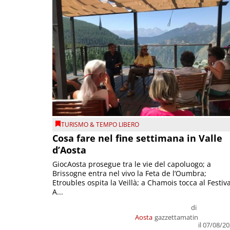
TURISMO & TEMPO LIBERO
Cosa fare nel fine settimana in Valle
d’Aosta
GiocAosta prosegue tra le vie del capoluogo; a
Brissogne entra nel vivo la Feta de l’Oumbra;
Etroubles ospita la Veillà; a Chamois tocca al Festiva
A...
di
Aosta
gazzettamatin
il 07/08/2