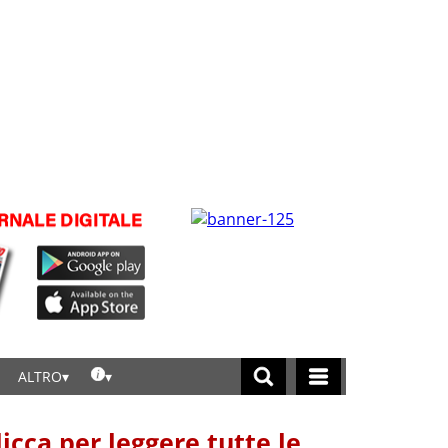
ALTRO
licca per leggere tutte le