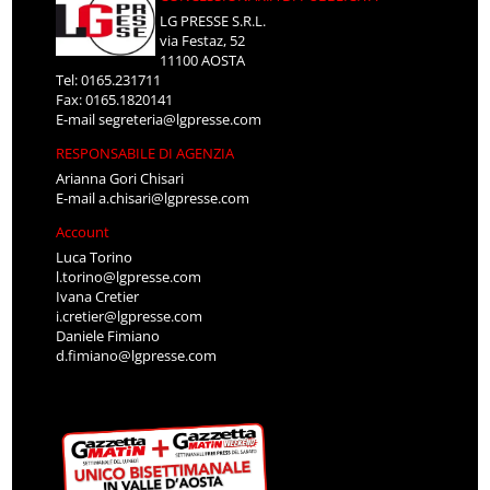
LG PRESSE S.R.L.
via Festaz, 52
11100 AOSTA
Tel: 0165.231711
Fax: 0165.1820141
E-mail
segreteria@lgpresse.com
RESPONSABILE DI AGENZIA
Arianna Gori Chisari
E-mail
a.chisari@lgpresse.com
Account
Luca Torino
l.torino@lgpresse.com
Ivana Cretier
i.cretier@lgpresse.com
Daniele Fimiano
d.fimiano@lgpresse.com