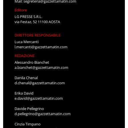
Mail:
segreteria@gazzettamatin.com
Editore
LG PRESSE S.R.L.
via Festaz, 52 11100 AOSTA
DIRETTORE RESPONSABILE
Luca Mercanti
l.mercanti@gazzettamatin.com
REDAZIONE
Alessandro Bianchet
a.bianchet@gazzettamatin.com
Danila Chenal
d.chenal@gazzettamatin.com
Erika David
e.david@gazzettamatin.com
Davide Pellegrino
d.pellegrino@gazzettamatin.com
Cinzia Timpano