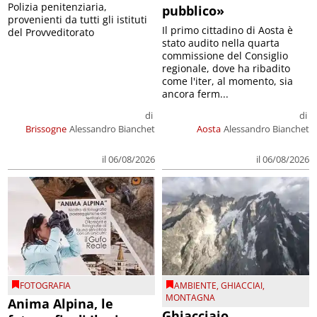
Polizia penitenziaria,
pubblico»
provenienti da tutti gli istituti
Il primo cittadino di Aosta è
del Provveditorato
stato audito nella quarta
commissione del Consiglio
regionale, dove ha ribadito
come l'iter, al momento, sia
ancora ferm...
di
di
Brissogne
Alessandro Bianchet
Aosta
Alessandro Bianchet
il 06/08/2026
il 06/08/2026
FOTOGRAFIA
AMBIENTE
,
GHIACCIAI
,
MONTAGNA
Anima Alpina, le
Ghiacciaio