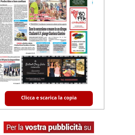
Clicca e scarica la copia