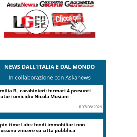
NEWS DALL'ITALIA E DAL MONDO
In collaborazione con Askanews
tna, all’aeroporto di Palermo traffico
ostenuto ma nessun disagio
il 07/08/2026
Arabia Saudita-Pakistan-
Turchia serrano i ranghi con
un patto di difesa