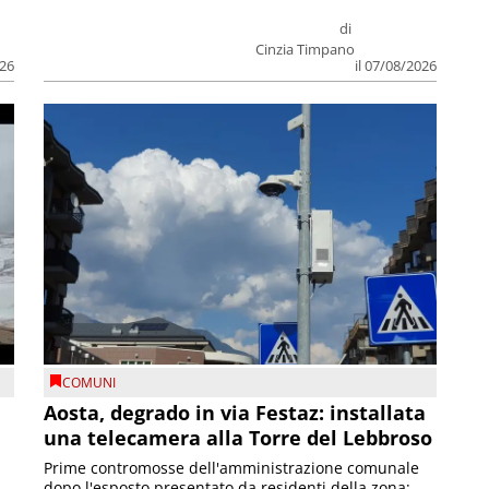
di
Cinzia Timpano
026
il 07/08/2026
COMUNI
n
Aosta, degrado in via Festaz: installata
una telecamera alla Torre del Lebbroso
Prime contromosse dell'amministrazione comunale
dopo l'esposto presentato da residenti della zona;