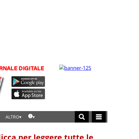
ALTRO
licca per leggere tutte le