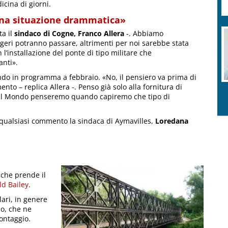
icina di giorni.
 una situazione drammatica»
a il
sindaco di Cogne, Franco Allera
-. Abbiamo
ggeri potranno passare, altrimenti per noi sarebbe stata
installazione del ponte di tipo militare che
anti».
ndo in programma a febbraio. «No, il pensiero va prima di
to – replica Allera -. Penso già solo alla fornitura di
 del Mondo penseremo quando capiremo che tipo di
e qualsiasi commento la sindaca di Aymavilles,
Loredana
 che prende il
d Bailey
.
ari, in genere
no, che ne
ontaggio.