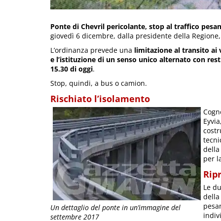
Ponte di Chevril pericolante, stop al traffico pesa
giovedì 6 dicembre, dalla presidente della Regione, N
L’ordinanza prevede una
limitazione al transito ai
e l’istituzione di un senso unico alternato con res
15.30 di oggi
.
Stop, quindi, a bus o camion.
Rischiato l’isolamento
Cogne
Eyvia
costr
tecni
della
per l
Ripr
Le du
della
pesan
Un dettaglio del ponte in un’immagine del
indiv
settembre 2017