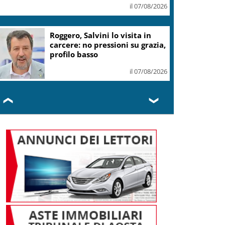
il 07/08/2026
Pecoraro Scanio: “Stop a
Schengen è un danno al
turismo italiano”
il 07/08/2026
❮
❯