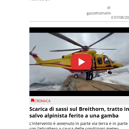
di
gazzettamatin
il 07/08/2
CRONACA
Scarica di sassi sul Breithorn, tratto i
salvo alpinista ferito a una gamba
L'intervento è avvenuto in parte via terra e in parte
con l'elicottero a causa delle condizioni meteo.