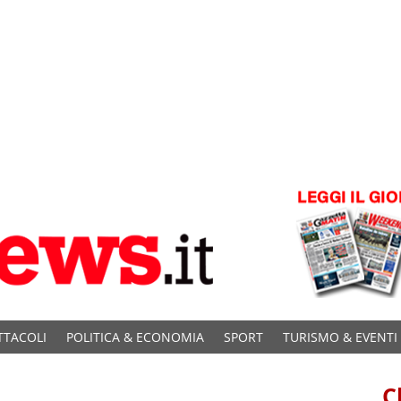
TTACOLI
POLITICA & ECONOMIA
SPORT
TURISMO & EVENTI
C