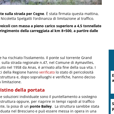
nte sulla strada per Cogne
. È stata firmata questa mattina,
icoletta Spelgatti l’ordinanza di limitazione al traffico.
 veicoli con massa a pieno carico superiore a 4,5 tonnellate
tringimento della carreggiata al km 8+500, a partire dalle
 ha rischiato l’isolamento. Il ponte sul torrente Grand
, sulla strada regionale n.47, nel Comune di Aymavilles,
uito nel 1958 da Anas, è arrivato alla fine della sua vita. I
ci della Regione hanno
verificato
lo stato di pericolosità
E
 struttura e, dopo sopralluoghi e verifiche, hanno deciso
s
a limitazione.
istino della portata
e soluzioni individuate sono il puntellamento a sostegno
 struttura oppure, per riaprire in tempi rapidi al traffico
te, la posa di un
ponte Bailey
. La struttura sarebbe stata
iduata nel Bresciano e può essere messa in opera in una