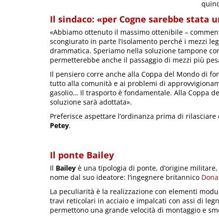
quind
Il sindaco: «per Cogne sarebbe stata
«Abbiamo ottenuto il massimo ottenibile – comment
scongiurato in parte l’isolamento perché i mezzi le
drammatica. Speriamo nella soluzione tampone con l’
permetterebbe anche il passaggio di mezzi più pes
Il pensiero corre anche alla Coppa del Mondo di fo
tutto alla comunità e ai problemi di approvvigionamen
gasolio… Il trasporto è fondamentale. Alla Coppa
soluzione sarà adottata».
Preferisce aspettare l’ordinanza prima di rilasciar
Petey
.
Il ponte Bailey
Il
Bailey
è una tipologia di ponte, d’origine militare,
nome dal suo ideatore: l’ingegnere britannico
Donal
La peculiarità è la realizzazione con elementi modul
travi reticolari in acciaio e impalcati con assi di leg
permettono una grande velocità di montaggio e sm