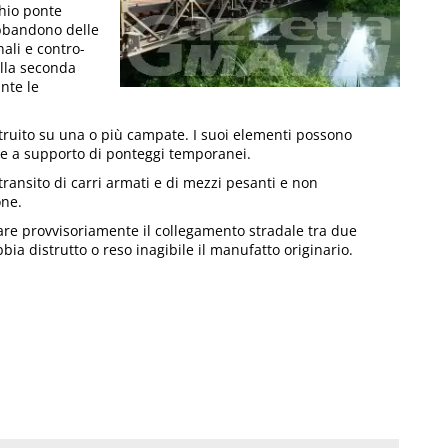
chio ponte
abbandono delle
ali e contro-
ella seconda
nte le
struito su una o più campate. I suoi elementi possono
die a supporto di ponteggi temporanei.
 transito di carri armati e di mezzi pesanti e non
one.
nare provvisoriamente il collegamento stradale tra due
a distrutto o reso inagibile il manufatto originario.