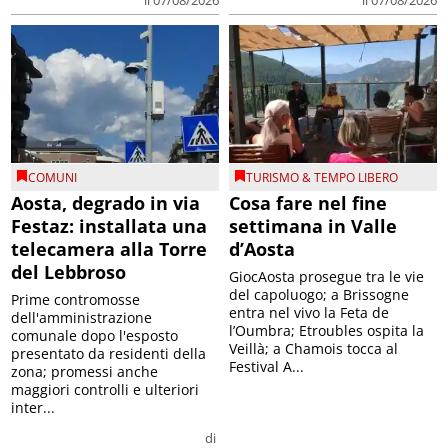
COMUNI
TURISMO & TEMPO LIBERO
Aosta, degrado in via
Cosa fare nel fine
Festaz: installata una
settimana in Valle
telecamera alla Torre
d’Aosta
del Lebbroso
GiocAosta prosegue tra le vie
del capoluogo; a Brissogne
Prime contromosse
entra nel vivo la Feta de
dell'amministrazione
l’Oumbra; Etroubles ospita la
comunale dopo l'esposto
Veillà; a Chamois tocca al
presentato da residenti della
Festival A...
zona; promessi anche
maggiori controlli e ulteriori
inter...
di