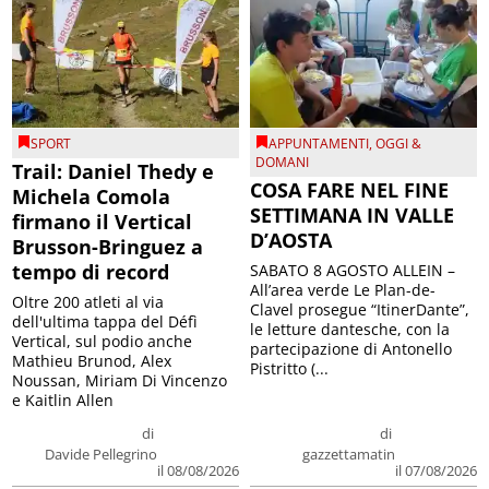
SPORT
APPUNTAMENTI
,
OGGI &
DOMANI
Trail: Daniel Thedy e
COSA FARE NEL FINE
Michela Comola
SETTIMANA IN VALLE
firmano il Vertical
D’AOSTA
Brusson-Bringuez a
tempo di record
SABATO 8 AGOSTO ALLEIN –
All’area verde Le Plan-de-
Oltre 200 atleti al via
Clavel prosegue “ItinerDante”,
dell'ultima tappa del Défì
le letture dantesche, con la
Vertical, sul podio anche
partecipazione di Antonello
Mathieu Brunod, Alex
Pistritto (...
Noussan, Miriam Di Vincenzo
e Kaitlin Allen
di
di
Davide Pellegrino
gazzettamatin
il 08/08/2026
il 07/08/2026