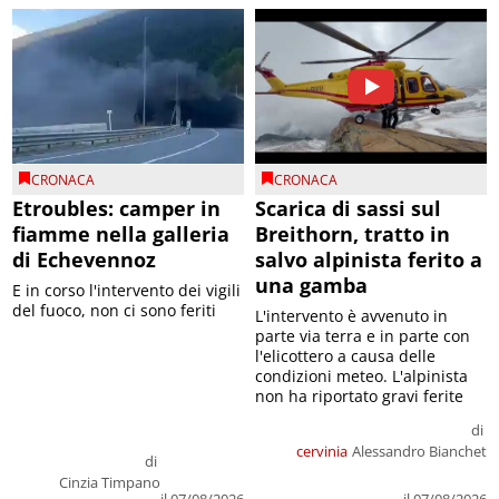
CRONACA
CRONACA
Etroubles: camper in
Scarica di sassi sul
fiamme nella galleria
Breithorn, tratto in
di Echevennoz
salvo alpinista ferito a
una gamba
E in corso l'intervento dei vigili
del fuoco, non ci sono feriti
L'intervento è avvenuto in
parte via terra e in parte con
l'elicottero a causa delle
condizioni meteo. L'alpinista
non ha riportato gravi ferite
di
cervinia
Alessandro Bianchet
di
Cinzia Timpano
il 07/08/2026
il 07/08/2026