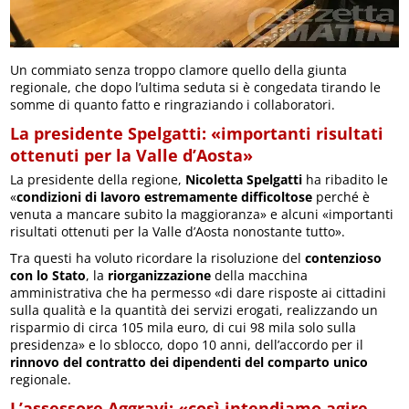
Un commiato senza troppo clamore quello della giunta
regionale, che dopo l’ultima seduta si è congedata tirando le
somme di quanto fatto e ringraziando i collaboratori.
La presidente Spelgatti: «importanti risultati
ottenuti per la Valle d’Aosta»
La presidente della regione,
Nicoletta Spelgatti
ha ribadito le
«
condizioni di lavoro estremamente difficoltose
perché è
venuta a mancare subito la maggioranza» e alcuni «importanti
risultati ottenuti per la Valle d’Aosta nonostante tutto».
Tra questi ha voluto ricordare la risoluzione del
contenzioso
con lo Stato
, la
riorganizzazione
della macchina
amministrativa che ha permesso «di dare risposte ai cittadini
sulla qualità e la quantità dei servizi erogati, realizzando un
risparmio di circa 105 mila euro, di cui 98 mila solo sulla
presidenza» e lo sblocco, dopo 10 anni, dell’accordo per il
rinnovo del contratto dei dipendenti del comparto unico
regionale.
L’assessore Aggravi: «così intendiamo agire