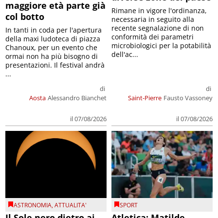
maggiore età parte già
Rimane in vigore l'ordinanza,
col botto
necessaria in seguito alla
recente segnalazione di non
In tanti in coda per l'apertura
conformità dei parametri
della maxi ludoteca di piazza
microbiologici per la potabilità
Chanoux, per un evento che
dell'ac...
ormai non ha più bisogno di
presentazioni. Il festival andrà
...
di
di
Aosta
Alessandro Bianchet
Saint-Pierre
Fausto Vassoney
il 07/08/2026
il 07/08/2026
ASTRONOMIA
,
ATTUALITA'
SPORT
Il Sole nero dietro ai
Atletica: Matilde