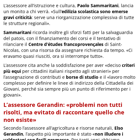
L’assessore all’istruzione e cultura,
Paolo
Sammaritani
, lancia
un monito a chi verrà. «Sull’
edilizia scolastica sono emerse
gravi criticità
: serve una riorganizzazione complessiva di tutte
le strutture regionali».
Sammaritani
ricorda inoltre gli sforzi fatti per la salvaguardia
del patois, con il finanziamento dei corsi e il tentativo di
rilanciare il
Centre d’études francoprovençales
di Saint-
Nicolas, con una risorsa da assegnare richiesta da tempo. «Ci
eravamo quasi riusciti, ora si interrompe tutto».
L’assessore cita anche la soddisfazione per aver «deciso
criteri
più equi
per cittadini italiani rispetto agli stranieri» per
l’assegnazione di contributi e
borse di studio
e il «lavoro molto
complesso per definire le linee di indirizzo della Cittadella dei
Giovani, perché sia sempre più un punto di riferimento per i
giovani».
L’assessore Gerandin: «problemi non tutti
risolti, ma evitato di raccontare quello che
non esiste»
Secondo l’assessore all’agricoltura e risorse naturali,
Elso
Gerandin
, l’aspetto più importante è stato «
non illudere i
valdostani con facili promesse
. Per tanti anni abbiamo