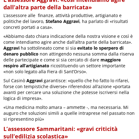
dall’altra parte della barricata»
L’assessore alle finanze, attività produttive, artigianato e
politiche del lavoro,
Stefano Aggravi
, ha parlato di «risultati
concreti portati a casa».
«Abbiamo dato chiara indicazione della nostra visione e così è
come intendiamo agire anche dall’altra parte della barricata».
Aggravi
ha sottolineato come si sia
evitato lo sperpero di
denaro pubblico
non attingendo nessuna somma dalla riserva
delle partecipate e come si sia cercato di dare
maggiore
respiro all’artigianato
ricostituendo un settore importante
«non solo legato alla Fiera di Sant’Orso».
Sul Casinò
Aggravi
garantisce: «quello che ho fatto lo rifarei,
forse con tempistiche diverse» riferendosi all’azione «portata
avanti per cercare una soluzione che potesse iscriversi nella
logica di impresa».
«Una medicina molto amara – ammette -, ma necessaria. Mi
auguro che soluzioni simili a quelle intraprese nel passato non
si ripresentino più»
L’assessore Sammaritani: «gravi criticità
sull’edilizia scolastica»