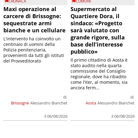
CRONACA
COMUNI
Maxi operazione al
Supermercato al
carcere di Brissogne:
Quartiere Dora, il
sequestrate armi
sindaco: «Progetto
bianche e un cellulare
sarà valutato con
grande rigore, sulla
L'intervento ha coinvolto un
base dell’interesse
centinaio di uomini della
Polizia penitenziaria,
pubblico»
provenienti da tutti gli istituti
Il primo cittadino di Aosta è
del Provveditorato
stato audito nella quarta
commissione del Consiglio
regionale, dove ha ribadito
come l'iter, al momento, sia
ancora ferm...
di
di
Brissogne
Alessandro Bianchet
Aosta
Alessandro Bianchet
il 06/08/2026
il 06/08/2026