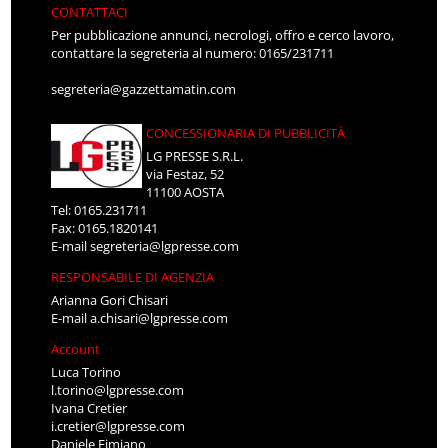
CONTATTACI
Per pubblicazione annunci, necrologi, offro e cerco lavoro,
contattare la segreteria al numero: 0165/231711
segreteria@gazzettamatin.com
CONCESSIONARIA DI PUBBLICITÀ
LG PRESSE S.R.L.
via Festaz, 52
11100 AOSTA
Tel: 0165.231711
Fax: 0165.1820141
E-mail
segreteria@lgpresse.com
RESPONSABILE DI AGENZIA
Arianna Gori Chisari
E-mail
a.chisari@lgpresse.com
Account
Luca Torino
l.torino@lgpresse.com
Ivana Cretier
i.cretier@lgpresse.com
Daniele Fimiano