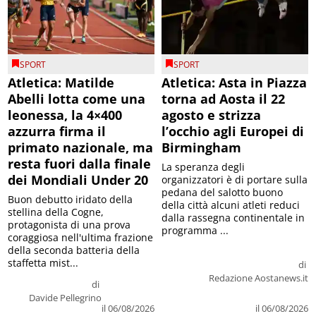
SPORT
SPORT
Atletica: Matilde
Atletica: Asta in Piazza
Abelli lotta come una
torna ad Aosta il 22
leonessa, la 4×400
agosto e strizza
azzurra firma il
l’occhio agli Europei di
primato nazionale, ma
Birmingham
resta fuori dalla finale
La speranza degli
dei Mondiali Under 20
organizzatori è di portare sulla
pedana del salotto buono
Buon debutto iridato della
della città alcuni atleti reduci
stellina della Cogne,
dalla rassegna continentale in
protagonista di una prova
programma ...
coraggiosa nell'ultima frazione
della seconda batteria della
staffetta mist...
di
Redazione Aostanews.it
di
Davide Pellegrino
il 06/08/2026
il 06/08/2026