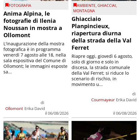
FOTOGRAFIA
AMBIENTE
,
GHIACCIAI
,
MONTAGNA
Anima Alpina, le
Ghiacciaio
fotografie di Ilenia
Planpincieux,
Noussan in mostra a
riapertura diurna
Ollomont
della strada della Val
L'inaugurazione della mostra
Ferret
fotografica è in programma
venerdì 7 agosto alle 18, nella
Riapre oggi, giovedì 6 agosto,
sala espositiva del Comune di
solo di giorno e solo in
Ollomont; le immagini esposte
discesa, la strada comunale
sa...
della Val Ferret; si riduce lo
scenario di rischio, in
movimento u...
di
Courmayeur
Erika David
di
Ollomont
Erika David
il 06/08/2026
il 06/08/2026