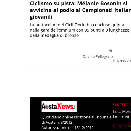
Ciclismo su pista: Mélanie Bosonin si
avvicina al podio ai Campionati Italia
giovanili
La portacolori del Cicli Fiorin ha concluso quinta
nella gara dell'omnium con 95 punti a 8 lunghezze
dalla medaglia di bronzo
di
Davide Pellegrino
il 07/08/2
DIRETTOR
Luca Merc
l.mercant
Quotidiano online Iscrizione al Tribunale
di Aosta n. 8/2012
REDAZIO
Autorizzazione del 13/12/2012