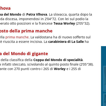
lhova
pa del Mondo
di
Petra Vlhova
. La slovacca, quarta dopo la
a discesa, imponendosi in 2’04″72. Con lei sul podio la
erato otto posizioni e la francese
Tessa Worley
(2’05″32).
posto della prima manche
ella
prima manche
. La valdostana ha di nuovo sofferto sul
è riuscita a essere incisiva. La
carabiniera di La Salle
ha
a del Mondo di gigante
lla classifica della
Coppa del Mondo di specialità
.
 infatti steccato, scivolando al quinto posto finale (2’05″38).
gante con 270 punti contro i 265 di
Worley
e i 255 di