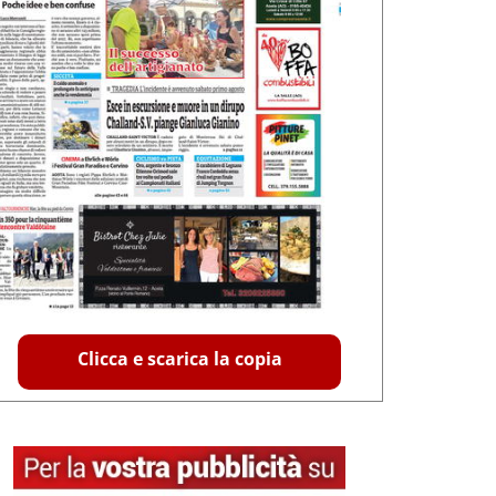
Clicca e scarica la copia