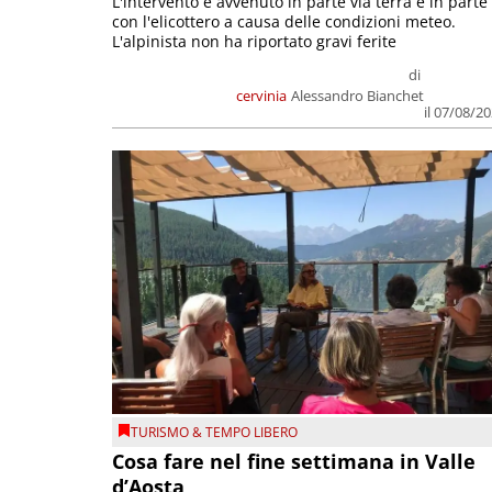
L'intervento è avvenuto in parte via terra e in parte
con l'elicottero a causa delle condizioni meteo.
L'alpinista non ha riportato gravi ferite
di
cervinia
Alessandro Bianchet
il 07/08/2
TURISMO & TEMPO LIBERO
Cosa fare nel fine settimana in Valle
d’Aosta