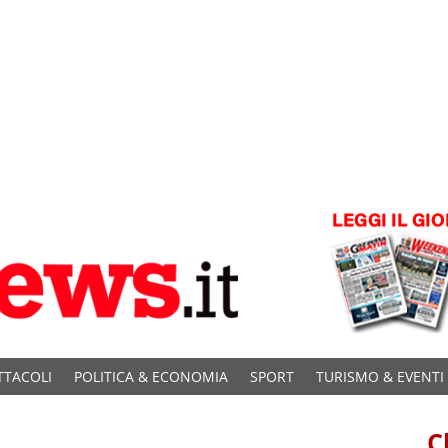
TTACOLI
POLITICA & ECONOMIA
SPORT
TURISMO & EVENTI
C