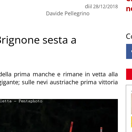
di
il
28/12/2018
n
Davide Pellegrino
C
Brignone sesta a
 della prima manche e rimane in vetta alla
igante; sulle nevi austriache prima vittoria