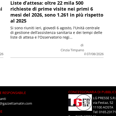
Liste d’attesa: oltre 22 mila 500
ni
richieste di prime visite nei primi 6
mesi del 2026, sono 1.261 in più rispetto
al 2025
Si sono riuniti ieri, giovedì 6 agosto, l'Unità centrale
di gestione dell’assistenza sanitaria e dei tempi delle
liste di attesa e l'Osservatorio regi...
di
Cinzia Timpano
026
il 07/08/2026
CONCESSIONARIA DI PUBBLIC
E RESPONSABILE
LG PRESSE S.R.
anti
via Festaz, 52
i@gazzettamatin.com
11100 AOSTA
NE
Tel: 0165.2317