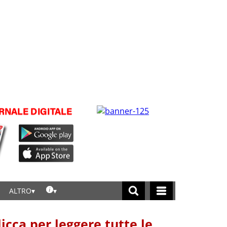
ALTRO
licca per leggere tutte le