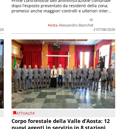
Prime contromosse dell'amministrazione comunale
dopo l'esposto presentato da residenti della zona;
promessi anche maggiori controlli e ulteriori inter...
di
Aosta
Alessandro Bianchet
026
il 07/08/2026
ATTUALITA'
Corpo forestale della Valle d’Aosta: 12
nuovi agenti in servizio in 8 stazioni