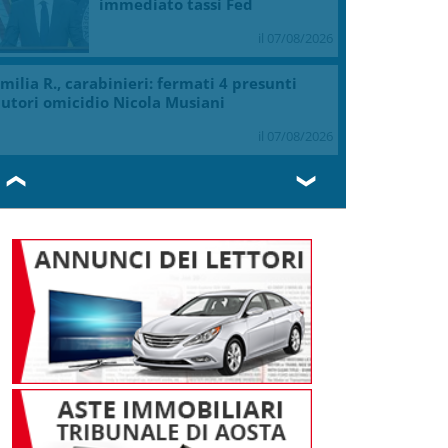
immediato tassi Fed
il 07/08/2026
milia R., carabinieri: fermati 4 presunti
utori omicidio Nicola Musiani
il 07/08/2026
❮
❯