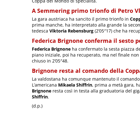
Coppa del Mondo di specialità.
A Semmering primo trionfo di Petro V
La gara austriaca ha sancito il primo trionfo in
Cop
prima manche, ha interpretato alla grande la second
tedesca
Viktoria Rebensburg
(2’05″17) che ha recup
Federica Brignone conferma il sesto 
Federica Brignone
ha confermato la sesta piazza d
piano iniziale, poi ha recuperato, ma nel finale non 
chiuso in 2’05″48.
Brignone resta al comando della Copp
La valdostana ha comunque mantenuto il comando de
L’americana
Mikaela Shiffrin
, prima a metà gara, ha
Brignone
resta così in testa alla graduatoria del gi
Shiffrin
.
(d.p.)