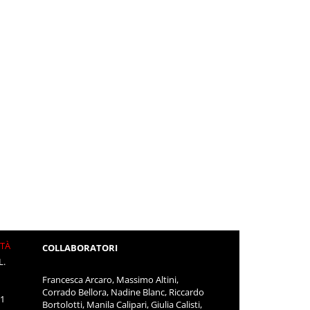
ITÀ
COLLABORATORI
L.
Francesca Arcaro, Massimo Altini,
Corrado Bellora, Nadine Blanc, Riccardo
11
Bortolotti, Manila Calipari, Giulia Calisti,