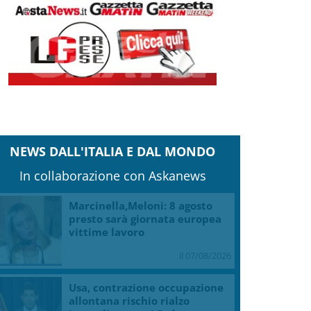
NEWS DALL'ITALIA E DAL MONDO
In collaborazione con Askanews
Marcinella,Meloni: 8 agosto
presto sarà giornata europea
vittime lavoro
il 07/08/2026
Usa, contrazione occupazione
allontana rischio rialzo