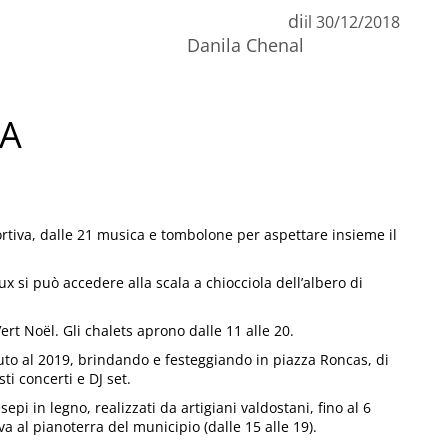
di
il
30/12/2018
Danila Chenal
NA
ortiva, dalle 21 musica e tombolone per aspettare insieme il
 si può accedere alla scala a chiocciola dell’albero di
rt Noël. Gli chalets aprono dalle 11 alle 20.
nuto al 2019, brindando e festeggiando in piazza Roncas, di
i concerti e DJ set.
pi in legno, realizzati da artigiani valdostani, fino al 6
a al pianoterra del municipio (dalle 15 alle 19).