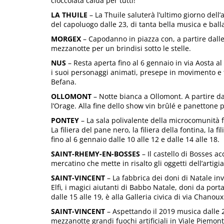
cioccolata calda per tutti!
LA THUILE
– La Thuile saluterà l’ultimo giorno dell
del capoluogo dalle 23, di tanta bella musica e balla
MORGEX
– Capodanno in piazza con, a partire dalle
mezzanotte per un brindisi sotto le stelle.
NUS
– Resta aperta fino al 6 gennaio in via Aosta al
i suoi personaggi animati, presepe in movimento e t
Befana.
OLLOMONT
– Notte bianca a Ollomont. A partire da
l’Orage. Alla fine dello show vin brûlé e panettone pe
PONTEY
– La sala polivalente della microcomunità f
La filiera del pane nero, la filiera della fontina, la f
fino al 6 gennaio dalle 10 alle 12 e dalle 14 alle 18.
SAINT-RHEMY-EN-BOSSES
– Il castello di Bosses ac
mercatino che mette in risalto gli oggetti dell’artigi
SAINT-VINCENT
– La fabbrica dei doni di Natale invi
Elfi, i magici aiutanti di Babbo Natale, doni da por
dalle 15 alle 19, è alla Galleria civica di via Chanoux
SAINT-VINCENT
– Aspettando il 2019 musica dalle 21
mezzanotte grandi fuochi artificiali in Viale Piem