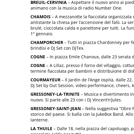
BREUIL-CERVINIA
– Aspettare il nuovo anno ai piedi 
animano con la musica di radio Number One.
CHAMOIS
– A mezzanotte la fiaccolata organizzata d
antistante la chiesa per l’accensione del falò. La se
brulé, cioccolata calda e panettone per tutti. La fun
1° gennaio.
CHAMPORCHER
– Tutti in piazza Chardonney per f
brindisi e DJ Set con DjTex.
COGNE
– In piazza Emile Chanoux, dalle 23 serata 
COGNE
– A Lillaz, presso il forno del villaggio, cot
termine fiaccolata per bambini e distribuione di do
COURMAYEUR
– Il Jardin de l’Ange ospita, dalle 22
Dj Set by Out Session, video performance, cheers, 
GRESSONEY-LA-TRINITE
– Musica e divertimento in 
nuovo. Si parte alle 23 con i Dj Vincent’n’Jules.
GRESSONEY-SAINT-JEAN
– Nella suggestiva “Obre Pl
storico del paese. Si balla con la JukeBox Band. All
lanterne.
LA THUILE
– Dalle 18, nella piazza del capoluogo, p