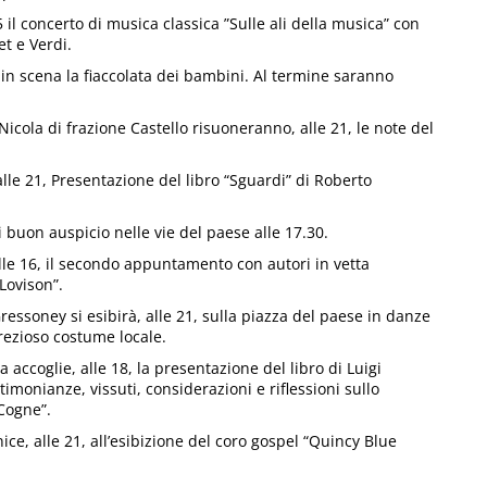
 il concerto di musica classica ”Sulle ali della musica” con
t e Verdi.
 in scena la fiaccolata dei bambini. Al termine saranno
icola di frazione Castello risuoneranno, alle 21, le note del
alle 21, Presentazione del libro “Sguardi” di Roberto
i buon auspicio nelle vie del paese alle 17.30.
lle 16, il secondo appuntamento con autori in vetta
Lovison”.
Gressoney si esibirà, alle 21, sulla piazza del paese in danze
rezioso costume locale.
a accoglie, alle 18, la presentazione del libro di Luigi
timonianze, vissuti, considerazioni e riflessioni sullo
 Cogne”.
ice, alle 21, all’esibizione del coro gospel “Quincy Blue