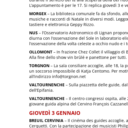
L’appuntamento è per le 17. Si replica giovedì 3 e v
MORGEX
– La biblioteca comunale fa da sfondo, alle
musiche e racconti di Natale in diversi modi. Legg
tastiere e elettronica Geppy Rizzo.
NUS
– l’Osservatorio Astronomico di Lignan propone 
diurna con l’osservazione del Sole in laboratorio elio
l’osservazione della volta celeste a occhio nudo e i 
OLLOMONT
– In frazione Chez Collet il villaggio d
Alla fine dello show vin brûlé e panettone per tutti.
TORGNON
– La sala consiliare accoglie, alle 18, la
un soccorso impossibile di Katja Centomo. Per motivi
all’indirizzo info@torgnon.net
VALTOURNENCHE
– Sulla piazzetta delle guide, dall
dell’Epifania.
VALTOURNENCHE
– Il centro congressi ospita, all
giovane guida alpina del Cervino François Cazzanell
GIOVEDÌ 3 GENNAIO
BREUIL CERVINIA
– Il cinéma des guides accoglie, a
Cerquetti. Con la partecipazione dei musicisti Phili