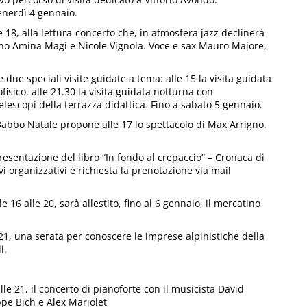
enerdì 4 gennaio.
 18, alla lettura-concerto che, in atmosfera jazz declinerà
ono Amina Magi e Nicole Vignola. Voce e sax Mauro Majore,
due speciali visite guidate a tema: alle 15 la visita guidata
fisico, alle 21.30 la visita guidata notturna con
telescopi della terrazza didattica. Fino a sabato 5 gennaio.
i Babbo Natale propone alle 17 lo spettacolo di Max Arrigno.
 presentazione del libro “In fondo al crepaccio” – Cronaca di
 organizzativi è richiesta la prenotazione via mail
e 16 alle 20, sarà allestito, fino al 6 gennaio, il mercatino
e 21, una serata per conoscere le imprese alpinistiche della
i.
lle 21, il concerto di pianoforte con il musicista David
ppe Bich e Alex Mariolet