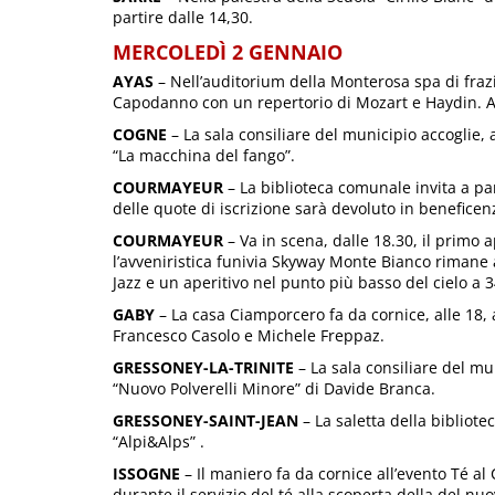
partire dalle 14,30.
MERCOLEDÌ 2 GENNAIO
AYAS
– Nell’auditorium della Monterosa spa di fra
Capodanno con un repertorio di Mozart e Haydin. 
COGNE
– La sala consiliare del municipio accoglie, a
“La macchina del fango”.
COURMAYEUR
– La biblioteca comunale invita a par
delle quote di iscrizione sarà devoluto in benefice
COURMAYEUR
– Va in scena, dalle 18.30, il primo
l’avveniristica funivia Skyway Monte Bianco rimane 
Jazz e un aperitivo nel punto più basso del cielo a 3
GABY
– La casa Ciamporcero fa da cornice, alle 18, a
Francesco Casolo e Michele Freppaz.
GRESSONEY-LA-TRINITE
– La sala consiliare del mun
“Nuovo Polverelli Minore” di Davide Branca.
GRESSONEY-SAINT-JEAN
– La saletta della bibliote
“Alpi&Alps” .
ISSOGNE
– Il maniero fa da cornice all’evento Té al
durante il servizio del té alla scoperta della del nu