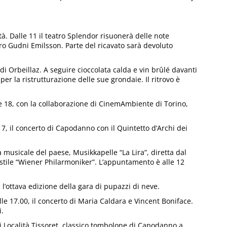
à. Dalle 11 il teatro Splendor risuonerà delle note
tro Gudni Emilsson. Parte del ricavato sarà devoluto
 di Orbeillaz. A seguire cioccolata calda e vin brûlé davanti
o per la ristrutturazione delle sue grondaie. Il ritrovo è
e 18, con la collaborazione di CinemAmbiente di Torino,
17, il concerto di Capodanno con il Quintetto d’Archi dei
a musicale del paese, Musikkapelle “La Lira”, diretta dal
tile “Wiener Philarmoniker”. L’appuntamento è alle 12
 l’ottava edizione della gara di pupazzi di neve.
lle 17.00, il concerto di Maria Caldara e Vincent Boniface.
i.
di Località Tissoret, classico tombolone di Capodanno a