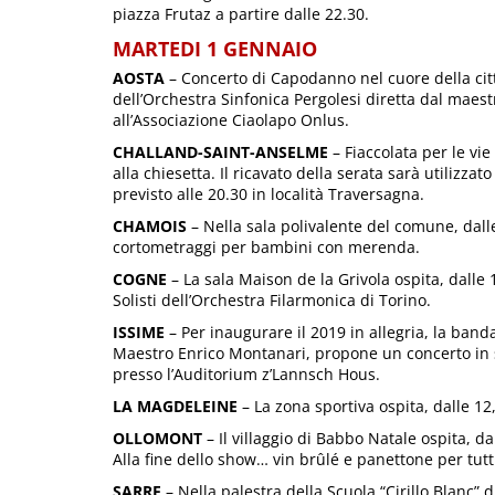
piazza Frutaz a partire dalle 22.30.
MARTEDI 1 GENNAIO
AOSTA
– Concerto di Capodanno nel cuore della citt
dell’Orchestra Sinfonica Pergolesi diretta dal maes
all’Associazione Ciaolapo Onlus.
CHALLAND-SAINT-ANSELME
– Fiaccolata per le vie
alla chiesetta. Il ricavato della serata sarà utilizzat
previsto alle 20.30 in località Traversagna.
CHAMOIS
– Nella sala polivalente del comune, dall
cortometraggi per bambini con merenda.
COGNE
– La sala Maison de la Grivola ospita, dalle 
Solisti dell’Orchestra Filarmonica di Torino.
ISSIME
– Per inaugurare il 2019 in allegria, la band
Maestro Enrico Montanari, propone un concerto in s
presso l’Auditorium z’Lannsch Hous.
LA MAGDELEINE
– La zona sportiva ospita, dalle 12,
OLLOMONT
– Il villaggio di Babbo Natale ospita, da
Alla fine dello show… vin brûlé e panettone per tutt
SARRE
– Nella palestra della Scuola “Cirillo Blanc” 