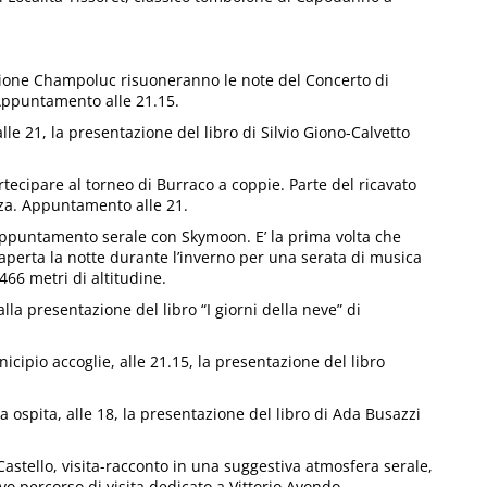
zione Champoluc risuoneranno le note del Concerto di
Appuntamento alle 21.15.
lle 21, la presentazione del libro di Silvio Giono-Calvetto
tecipare al torneo di Burraco a coppie. Parte del ricavato
nza. Appuntamento alle 21.
 appuntamento serale con Skymoon. E’ la prima volta che
aperta la notte durante l’inverno per una serata di musica
466 metri di altitudine.
lla presentazione del libro “I giorni della neve” di
icipio accoglie, alle 21.15, la presentazione del libro
ca ospita, alle 18, la presentazione del libro di Ada Busazzi
 Castello, visita-racconto in una suggestiva atmosfera serale,
ovo percorso di visita dedicato a Vittorio Avondo.