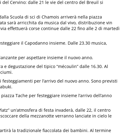
del Cervino: dalle 21 le vie del centro del Breuil si
alla Scuola di sci di Chamois arriverà nella piazza
rata sarà arricchita da musica dal vivo, distribuzione vin
ivia effettuerà corse continue dalle 22 fino alle 2 di martedì
esteggiare il Capodanno insieme. Dalle 23.30 musica,
danzante per aspettare insieme il nuovo anno.
tura e degustazione del tipico “mécoulin” dalle 16.30. Al
lciumi.
, i festeggiamenti per l’arrivo del nuovo anno. Sono previsti
kabuki.
piazza Tache per festeggiare insieme l’arrivo dell’anno
atz” un’atmosfera di festa invaderà, dalle 22, il centro
o scoccare della mezzanotte verranno lanciate in cielo le
artirà la tradizionale fiaccolata dei bambini. Al termine