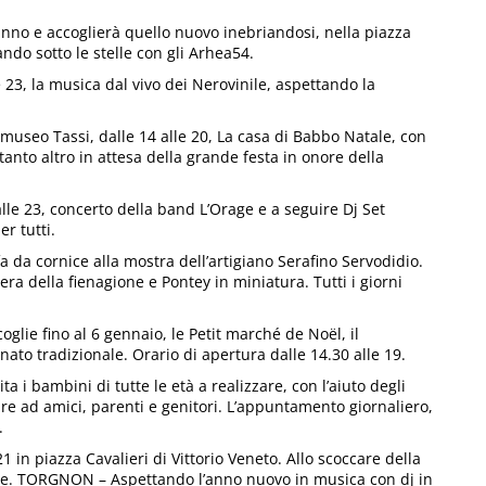
’anno e accoglierà quello nuovo inebriandosi, nella piazza
ndo sotto le stelle con gli Arhea54.
 23, la musica dal vivo dei Nerovinile, aspettando la
 museo Tassi, dalle 14 alle 20, La casa di Babbo Natale, con
anto altro in attesa della grande festa in onore della
lle 23, concerto della band L’Orage e a seguire Dj Set
r tutti.
a da cornice alla mostra dell’artigiano Serafino Servodidio.
iliera della fienagione e Pontey in miniatura. Tutti i giorni
coglie fino al 6 gennaio, le Petit marché de Noël, il
anato tradizionale. Orario di apertura dalle 14.30 alle 19.
ta i bambini di tutte le età a realizzare, con l’aiuto degli
tare ad amici, parenti e genitori. L’appuntamento giornaliero,
.
 in piazza Cavalieri di Vittorio Veneto. Allo scoccare della
onte. TORGNON – Aspettando l’anno nuovo in musica con dj in