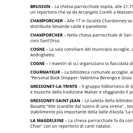
BRUSSON
– La chiesa parrocchiale ospita, alle 21.15
un repertorio che va da Arcangelo Corelli a Massene
CHAMPORCHER
– Alle 17 in località Chardonney va
distribuite bevande calde e panettone.
CHAMPORCHER
– Nella chiesa parrocchiale di San N
coro Sant’Orso.
COGNE
– La sala consiliare del municipio accoglie, 
Andrighetto.
COGNE
– I maestri di sci organizzano la fiaccolata d
COURMAYEUR
– La biblioteca comunale accoglie, a
”Personal Book Shopper: Valentina Berengo e Gioia 
GRESSONEY-LA-TRINTE
– Il gruppo folkloristico di 
e musiche della tradizione Walser e sfoggiando il p
GRESSONEY-SAINT-JEAN
– La saletta della bibliotec
Busatto “Vite scandite dal suono di una sirena” , tes
stabilimento più importante della Valle d’Aosta “La
LA MAGDELEINE
– La chiesa parrocchiale fa da corn
Choir” con un repertorio di canti natalizi.