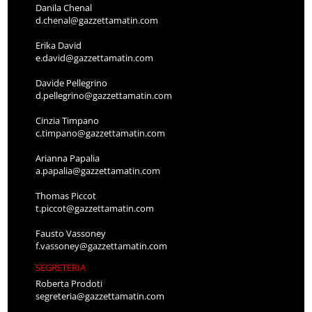
Danila Chenal
d.chenal@gazzettamatin.com
Erika David
e.david@gazzettamatin.com
Davide Pellegrino
d.pellegrino@gazzettamatin.com
Cinzia Timpano
c.timpano@gazzettamatin.com
Arianna Papalia
a.papalia@gazzettamatin.com
Thomas Piccot
t.piccot@gazzettamatin.com
Fausto Vassoney
f.vassoney@gazzettamatin.com
SEGRETERIA
Roberta Prodoti
segreteria@gazzettamatin.com