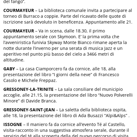
del fango”.
COURMAYEUR
– La biblioteca comunale invita a partecipare al
torneo di Burraco a coppie. Parte del ricavato delle quote di
iscrizione sarà devoluto in beneficenza. Appuntamento alle 21.
COURMAYEUR
– Va in scena, dalle 18.30, il primo
appuntamento serale con Skymoon. E’ la prima volta che
l’avveniristica funivia Skyway Monte Bianco rimane aperta la
notte durante l’inverno per una serata di musica Jazz e un
aperitivo nel punto più basso del cielo a 3466 metri di
altitudine.
GABY
– La casa Ciamporcero fa da cornice, alle 18, alla
presentazione del libro “I giorni della neve” di Francesco
Casolo e Michele Freppaz.
GRESSONEY-LA-TRINITE
– La sala consiliare del municipio
accoglie, alle 21.15, la presentazione del libro “Nuovo Polverelli
Minore” di Davide Branca.
GRESSONEY-SAINT-JEAN
– La saletta della biblioteca ospita,
alle 18, la presentazione del libro di Ada Busazzi “Alpi&Alps” .
ISSOGNE
– Il maniero fa da cornice all’evento Té al Castello,
visita-racconto in una suggestiva atmosfera serale, durante il
servizio del té alla scoperta della del nuovo percorso di visita