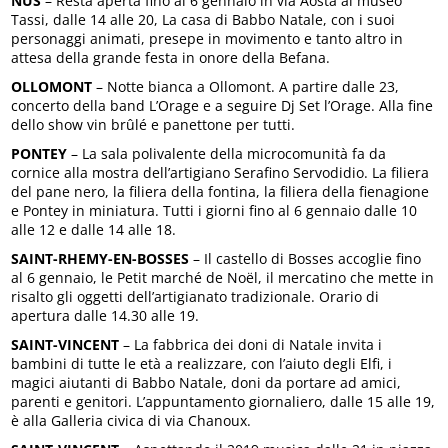
NUS
– Resta aperta fino al 6 gennaio in via Aosta al museo
Tassi, dalle 14 alle 20, La casa di Babbo Natale, con i suoi
personaggi animati, presepe in movimento e tanto altro in
attesa della grande festa in onore della Befana.
OLLOMONT
– Notte bianca a Ollomont. A partire dalle 23,
concerto della band L’Orage e a seguire Dj Set l’Orage. Alla fine
dello show vin brûlé e panettone per tutti.
PONTEY
– La sala polivalente della microcomunità fa da
cornice alla mostra dell’artigiano Serafino Servodidio. La filiera
del pane nero, la filiera della fontina, la filiera della fienagione
e Pontey in miniatura. Tutti i giorni fino al 6 gennaio dalle 10
alle 12 e dalle 14 alle 18.
SAINT-RHEMY-EN-BOSSES
– Il castello di Bosses accoglie fino
al 6 gennaio, le Petit marché de Noël, il mercatino che mette in
risalto gli oggetti dell’artigianato tradizionale. Orario di
apertura dalle 14.30 alle 19.
SAINT-VINCENT
– La fabbrica dei doni di Natale invita i
bambini di tutte le età a realizzare, con l’aiuto degli Elfi, i
magici aiutanti di Babbo Natale, doni da portare ad amici,
parenti e genitori. L’appuntamento giornaliero, dalle 15 alle 19,
è alla Galleria civica di via Chanoux.