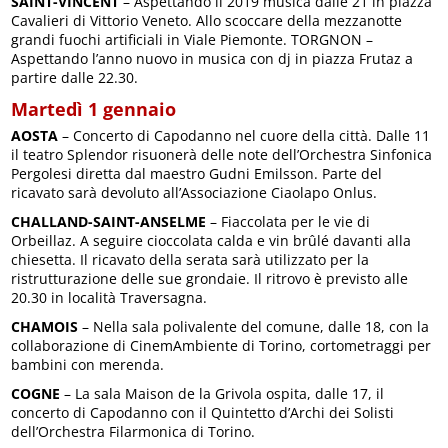
SAINT-VINCENT
– Aspettando il 2019 musica dalle 21 in piazza
Cavalieri di Vittorio Veneto. Allo scoccare della mezzanotte
grandi fuochi artificiali in Viale Piemonte. TORGNON –
Aspettando l’anno nuovo in musica con dj in piazza Frutaz a
partire dalle 22.30.
Martedì 1 gennaio
AOSTA
– Concerto di Capodanno nel cuore della città. Dalle 11
il teatro Splendor risuonerà delle note dell’Orchestra Sinfonica
Pergolesi diretta dal maestro Gudni Emilsson. Parte del
ricavato sarà devoluto all’Associazione Ciaolapo Onlus.
CHALLAND-SAINT-ANSELME
– Fiaccolata per le vie di
Orbeillaz. A seguire cioccolata calda e vin brûlé davanti alla
chiesetta. Il ricavato della serata sarà utilizzato per la
ristrutturazione delle sue grondaie. Il ritrovo è previsto alle
20.30 in località Traversagna.
CHAMOIS
– Nella sala polivalente del comune, dalle 18, con la
collaborazione di CinemAmbiente di Torino, cortometraggi per
bambini con merenda.
COGNE
– La sala Maison de la Grivola ospita, dalle 17, il
concerto di Capodanno con il Quintetto d’Archi dei Solisti
dell’Orchestra Filarmonica di Torino.