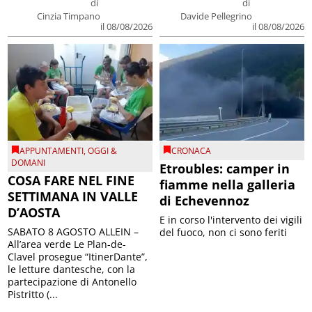
di
di
Cinzia Timpano
Davide Pellegrino
il 08/08/2026
il 08/08/2026
APPUNTAMENTI
,
OGGI &
CRONACA
DOMANI
Etroubles: camper in
COSA FARE NEL FINE
fiamme nella galleria
SETTIMANA IN VALLE
di Echevennoz
D’AOSTA
E in corso l'intervento dei vigili
SABATO 8 AGOSTO ALLEIN –
del fuoco, non ci sono feriti
All’area verde Le Plan-de-
Clavel prosegue “ItinerDante”,
le letture dantesche, con la
partecipazione di Antonello
Pistritto (...