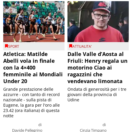
SPORT
ATTUALITA'
Atletica: Matilde
Dalle Valle d’Aosta al
Abelli vola in finale
Friuli: Henry regala un
con la 4×400
motorino Ciao ai
femminile ai Mondiali
ragazzini che
Under 20
vendevano limonata
Grande prestazione delle
Ondata di generosità per i tre
azzurre - con tanto di record
giovani della provincia di
nazionale - sulla pista di
Udine
Eugene, la gara per l'oro alle
23.42 (ora italiana) di questa
notte
di
di
Davide Pellegrino
Cinzia Timpano