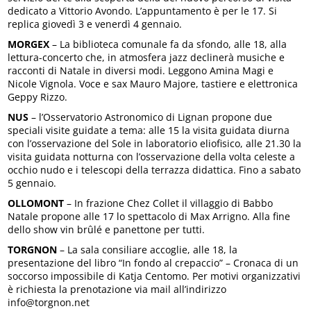
dedicato a Vittorio Avondo. L’appuntamento è per le 17. Si
replica giovedì 3 e venerdì 4 gennaio.
MORGEX
– La biblioteca comunale fa da sfondo, alle 18, alla
lettura-concerto che, in atmosfera jazz declinerà musiche e
racconti di Natale in diversi modi. Leggono Amina Magi e
Nicole Vignola. Voce e sax Mauro Majore, tastiere e elettronica
Geppy Rizzo.
NUS
– l’Osservatorio Astronomico di Lignan propone due
speciali visite guidate a tema: alle 15 la visita guidata diurna
con l’osservazione del Sole in laboratorio eliofisico, alle 21.30 la
visita guidata notturna con l’osservazione della volta celeste a
occhio nudo e i telescopi della terrazza didattica. Fino a sabato
5 gennaio.
OLLOMONT
– In frazione Chez Collet il villaggio di Babbo
Natale propone alle 17 lo spettacolo di Max Arrigno. Alla fine
dello show vin brûlé e panettone per tutti.
TORGNON
– La sala consiliare accoglie, alle 18, la
presentazione del libro “In fondo al crepaccio” – Cronaca di un
soccorso impossibile di Katja Centomo. Per motivi organizzativi
è richiesta la prenotazione via mail all’indirizzo
info@torgnon.net