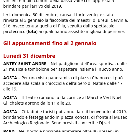
Vincent e molti comuni della bassa Valle ci si appresta a
brindare per l’arrivo del 2019.
Ieri, domenica 30 dicembre, causa il forte vento, è stata
rinviata al 3 gennaio la fiaccolata dei maestri di Breuil Cervinia.
Si è invece tenuta quella di Pila, seguita dallo spettacolo
pirotecnico (
foto
) ai quali hanno assistito migliaia di persone.
Gli appuntamenti fino al 2 gennaio
Lunedì 31 dicembre
ANTEY-SAINT-ANDRE
– Nel padiglione dell’area sportiva, dalle
21 musica e tombolone per aspettare insieme il nuovo anno.
AOSTA
– Per una vista panoramica di piazza Chanoux si può
accedere alla scala a chiocciola dell’albero di Natale dalle 17
alle 19.
AOSTA
– Il Teatro romano fa da cornice al Marché Vert Noël.
Gli chalets aprono dalle 11 alle 20.
AOSTA
– Cittadini e turisti potranno dare il benvenuto al 2019,
brindando e festeggiando in piazza Roncas, di fronte al Museo
Archeologico Regionale. Sono previsti concerti e DJ set.
BARD
– Nel borgo è possibile ammirare oltre 30 presepi in