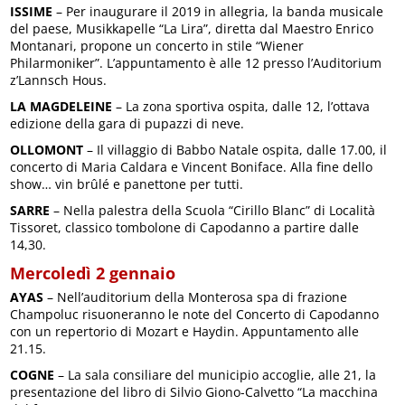
ISSIME
– Per inaugurare il 2019 in allegria, la banda musicale
del paese, Musikkapelle “La Lira”, diretta dal Maestro Enrico
Montanari, propone un concerto in stile “Wiener
Philarmoniker”. L’appuntamento è alle 12 presso l’Auditorium
z’Lannsch Hous.
LA MAGDELEINE
– La zona sportiva ospita, dalle 12, l’ottava
edizione della gara di pupazzi di neve.
OLLOMONT
– Il villaggio di Babbo Natale ospita, dalle 17.00, il
concerto di Maria Caldara e Vincent Boniface. Alla fine dello
show… vin brûlé e panettone per tutti.
SARRE
– Nella palestra della Scuola “Cirillo Blanc” di Località
Tissoret, classico tombolone di Capodanno a partire dalle
14,30.
Mercoledì 2 gennaio
AYAS
– Nell’auditorium della Monterosa spa di frazione
Champoluc risuoneranno le note del Concerto di Capodanno
con un repertorio di Mozart e Haydin. Appuntamento alle
21.15.
COGNE
– La sala consiliare del municipio accoglie, alle 21, la
presentazione del libro di Silvio Giono-Calvetto “La macchina