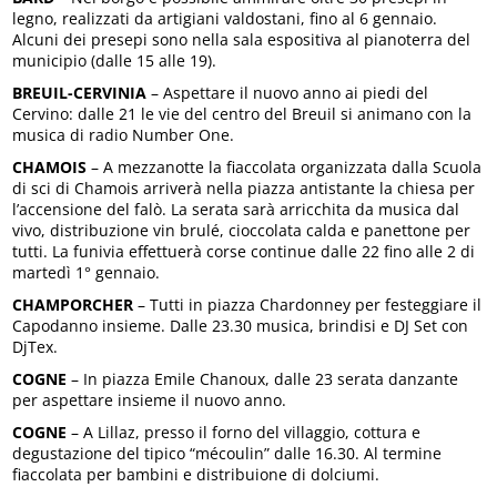
legno, realizzati da artigiani valdostani, fino al 6 gennaio.
Alcuni dei presepi sono nella sala espositiva al pianoterra del
municipio (dalle 15 alle 19).
BREUIL-CERVINIA
– Aspettare il nuovo anno ai piedi del
Cervino: dalle 21 le vie del centro del Breuil si animano con la
musica di radio Number One.
CHAMOIS
– A mezzanotte la fiaccolata organizzata dalla Scuola
di sci di Chamois arriverà nella piazza antistante la chiesa per
l’accensione del falò. La serata sarà arricchita da musica dal
vivo, distribuzione vin brulé, cioccolata calda e panettone per
tutti. La funivia effettuerà corse continue dalle 22 fino alle 2 di
martedì 1° gennaio.
CHAMPORCHER
– Tutti in piazza Chardonney per festeggiare il
Capodanno insieme. Dalle 23.30 musica, brindisi e DJ Set con
DjTex.
COGNE
– In piazza Emile Chanoux, dalle 23 serata danzante
per aspettare insieme il nuovo anno.
COGNE
– A Lillaz, presso il forno del villaggio, cottura e
degustazione del tipico “mécoulin” dalle 16.30. Al termine
fiaccolata per bambini e distribuione di dolciumi.