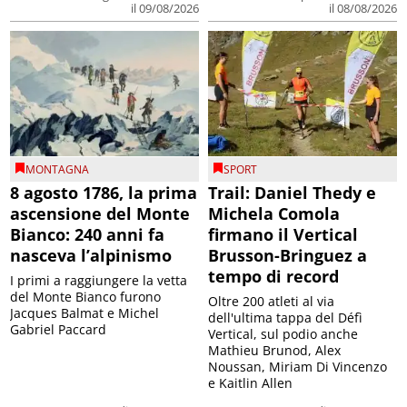
il 09/08/2026
il 08/08/2026
MONTAGNA
SPORT
8 agosto 1786, la prima
Trail: Daniel Thedy e
ascensione del Monte
Michela Comola
Bianco: 240 anni fa
firmano il Vertical
nasceva l’alpinismo
Brusson-Bringuez a
tempo di record
I primi a raggiungere la vetta
del Monte Bianco furono
Oltre 200 atleti al via
Jacques Balmat e Michel
dell'ultima tappa del Défì
Gabriel Paccard
Vertical, sul podio anche
Mathieu Brunod, Alex
Noussan, Miriam Di Vincenzo
e Kaitlin Allen