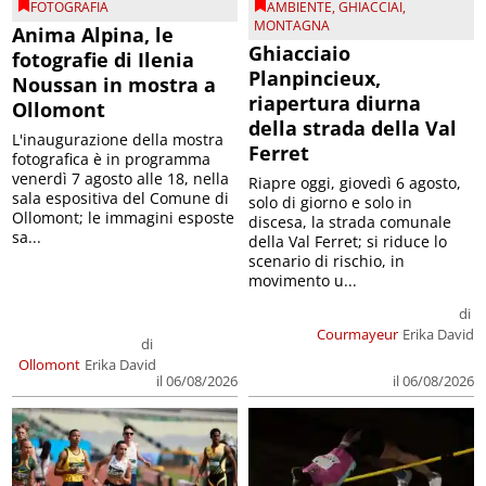
FOTOGRAFIA
AMBIENTE
,
GHIACCIAI
,
MONTAGNA
Anima Alpina, le
Ghiacciaio
fotografie di Ilenia
Planpincieux,
Noussan in mostra a
riapertura diurna
Ollomont
della strada della Val
L'inaugurazione della mostra
Ferret
fotografica è in programma
venerdì 7 agosto alle 18, nella
Riapre oggi, giovedì 6 agosto,
sala espositiva del Comune di
solo di giorno e solo in
Ollomont; le immagini esposte
discesa, la strada comunale
sa...
della Val Ferret; si riduce lo
scenario di rischio, in
movimento u...
di
Courmayeur
Erika David
di
Ollomont
Erika David
il 06/08/2026
il 06/08/2026