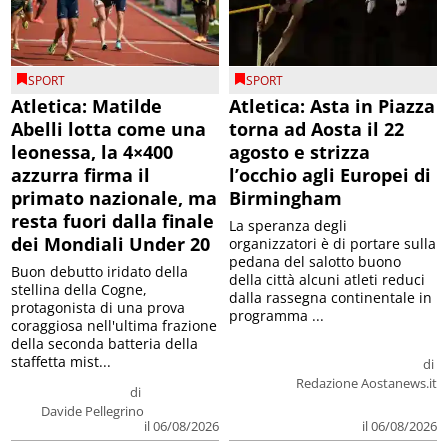
SPORT
SPORT
Atletica: Matilde
Atletica: Asta in Piazza
Abelli lotta come una
torna ad Aosta il 22
leonessa, la 4×400
agosto e strizza
azzurra firma il
l’occhio agli Europei di
primato nazionale, ma
Birmingham
resta fuori dalla finale
La speranza degli
dei Mondiali Under 20
organizzatori è di portare sulla
pedana del salotto buono
Buon debutto iridato della
della città alcuni atleti reduci
stellina della Cogne,
dalla rassegna continentale in
protagonista di una prova
programma ...
coraggiosa nell'ultima frazione
della seconda batteria della
staffetta mist...
di
Redazione Aostanews.it
di
Davide Pellegrino
il 06/08/2026
il 06/08/2026