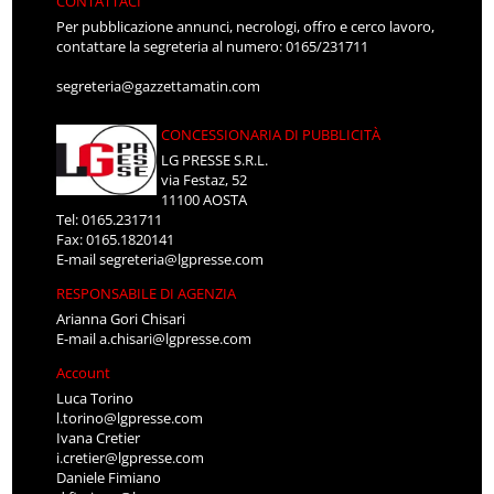
CONTATTACI
Per pubblicazione annunci, necrologi, offro e cerco lavoro,
contattare la segreteria al numero: 0165/231711
segreteria@gazzettamatin.com
CONCESSIONARIA DI PUBBLICITÀ
LG PRESSE S.R.L.
via Festaz, 52
11100 AOSTA
Tel: 0165.231711
Fax: 0165.1820141
E-mail
segreteria@lgpresse.com
RESPONSABILE DI AGENZIA
Arianna Gori Chisari
E-mail
a.chisari@lgpresse.com
Account
Luca Torino
l.torino@lgpresse.com
Ivana Cretier
i.cretier@lgpresse.com
Daniele Fimiano