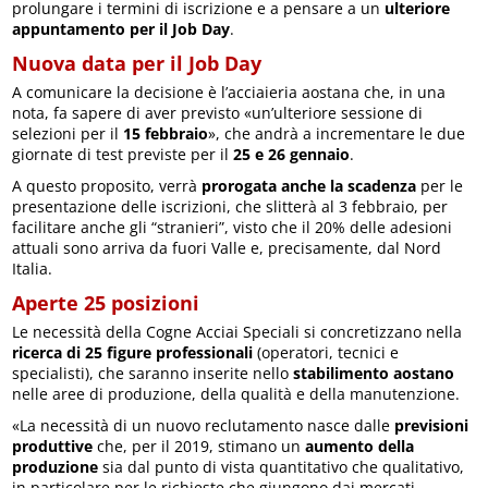
prolungare i termini di iscrizione e a pensare a un
ulteriore
appuntamento per il Job Day
.
Nuova data per il Job Day
A comunicare la decisione è l’acciaieria aostana che, in una
nota, fa sapere di aver previsto «un’ulteriore sessione di
selezioni per il
15 febbraio
», che andrà a incrementare le due
giornate di test previste per il
25 e 26 gennaio
.
A questo proposito, verrà
prorogata anche la scadenza
per le
presentazione delle iscrizioni, che slitterà al 3 febbraio, per
facilitare anche gli “stranieri”, visto che il 20% delle adesioni
attuali sono arriva da fuori Valle e, precisamente, dal Nord
Italia.
Aperte 25 posizioni
Le necessità della Cogne Acciai Speciali si concretizzano nella
ricerca di 25 figure professionali
(operatori, tecnici e
specialisti), che saranno inserite nello
stabilimento aostano
nelle aree di produzione, della qualità e della manutenzione.
«La necessità di un nuovo reclutamento nasce dalle
previsioni
produttive
che, per il 2019, stimano un
aumento della
produzione
sia dal punto di vista quantitativo che qualitativo,
in particolare per le richieste che giungono dai mercati