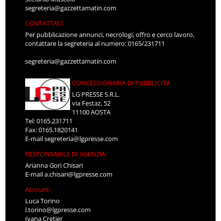
segreteria@gazzettamatin.com
CONTATTACI
Per pubblicazione annunci, necrologi, offro e cerco lavoro,
contattare la segreteria al numero: 0165/231711
segreteria@gazzettamatin.com
CONCESSIONARIA DI PUBBLICITÀ
LG PRESSE S.R.L.
via Festaz, 52
11100 AOSTA
Tel: 0165.231711
Fax: 0165.1820141
E-mail
segreteria@lgpresse.com
RESPONSABILE DI AGENZIA
Arianna Gori Chisari
E-mail
a.chisari@lgpresse.com
Account
Luca Torino
l.torino@lgpresse.com
Ivana Cretier