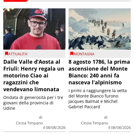
ATTUALITA'
MONTAGNA
Dalle Valle d’Aosta al
8 agosto 1786, la prima
Friuli: Henry regala un
ascensione del Monte
motorino Ciao ai
Bianco: 240 anni fa
ragazzini che
nasceva l’alpinismo
vendevano limonata
I primi a raggiungere la vetta
del Monte Bianco furono
Ondata di generosità per i tre
Jacques Balmat e Michel
giovani della provincia di
Gabriel Paccard
Udine
di
di
Cinzia Timpano
Cinzia Timpano
il 08/08/2026
il 08/08/2026