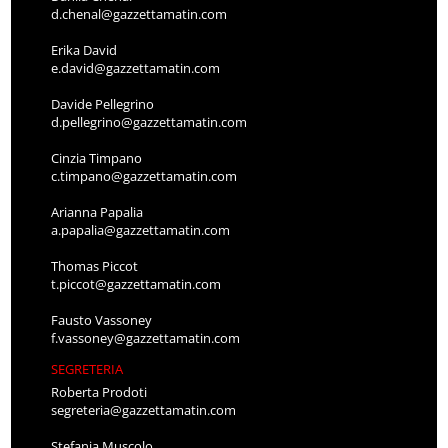
d.chenal@gazzettamatin.com
Erika David
e.david@gazzettamatin.com
Davide Pellegrino
d.pellegrino@gazzettamatin.com
Cinzia Timpano
c.timpano@gazzettamatin.com
Arianna Papalia
a.papalia@gazzettamatin.com
Thomas Piccot
t.piccot@gazzettamatin.com
Fausto Vassoney
f.vassoney@gazzettamatin.com
SEGRETERIA
Roberta Prodoti
segreteria@gazzettamatin.com
Stefania Muscolo