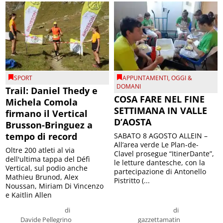
SPORT
APPUNTAMENTI
,
OGGI &
DOMANI
Trail: Daniel Thedy e
COSA FARE NEL FINE
Michela Comola
SETTIMANA IN VALLE
firmano il Vertical
D’AOSTA
Brusson-Bringuez a
tempo di record
SABATO 8 AGOSTO ALLEIN –
All’area verde Le Plan-de-
Oltre 200 atleti al via
Clavel prosegue “ItinerDante”,
dell'ultima tappa del Défì
le letture dantesche, con la
Vertical, sul podio anche
partecipazione di Antonello
Mathieu Brunod, Alex
Pistritto (...
Noussan, Miriam Di Vincenzo
e Kaitlin Allen
di
di
Davide Pellegrino
gazzettamatin