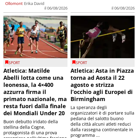
Ollomont
Erika David
il 06/08/2026
il 06/08/2026
SPORT
SPORT
Atletica: Matilde
Atletica: Asta in Piazza
Abelli lotta come una
torna ad Aosta il 22
leonessa, la 4×400
agosto e strizza
azzurra firma il
l’occhio agli Europei di
primato nazionale, ma
Birmingham
resta fuori dalla finale
La speranza degli
dei Mondiali Under 20
organizzatori è di portare sulla
pedana del salotto buono
Buon debutto iridato della
della città alcuni atleti reduci
stellina della Cogne,
dalla rassegna continentale in
protagonista di una prova
programma ...