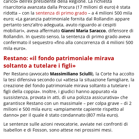
carico» dell’ex presidente della Regione. La richiesta
risarcitoria avanzata dalla Procura (17 milioni di euro) è stata
ridotta – con la
sentenza di primo grado
– a 4 milioni 500 mila
euro; «La garanzia patrimoniale fornita dal Rollandin appare
pertanto senz’altro adeguata, avuto riguardo ai cespiti
mobiliari», aveva affermato
Gianni Maria Saracco
, difensore di
Rollandin. In questo senso, la sentenza di primo grado aveva
confermato il sequestro «fino alla concorrenza di 4 milioni 500
mila euro».
Restano: «il fondo patrimoniale mirava
soltanto a tutelare i figli»
Per Restano (avvocato
Massimiliano Sciulli
), la Corte ha accolto
la tesi difensiva secondo cui «attesa la situazione famigliare, la
creazione del fondo patrimoniale mirava soltanto a tutelare i
figli della coppia». Inoltre, i giudici hanno appurato «la
sussistenza, provata in atti, di una polizza assicurativa» che
garantisce Restano con un massimale – per colpa grave – di 2
milioni e 500 mila euro; «ampiamente capiente rispetto al
danno» per il quale è stato condannato (807 mila euro).
Le sentenze sulle azioni revocatorie, avviate nei confronti di
Isabellon e di Fosson, sono attese nei prossimi mesi.