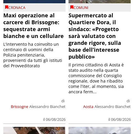
CRONACA
COMUNI
Maxi operazione al
Supermercato al
carcere di Brissogne:
Quartiere Dora, il
sequestrate armi
sindaco: «Progetto
bianche e un cellulare
sarà valutato con
grande rigore, sulla
L'intervento ha coinvolto un
base dell’interesse
centinaio di uomini della
Polizia penitenziaria,
pubblico»
provenienti da tutti gli istituti
Il primo cittadino di Aosta è
del Provveditorato
stato audito nella quarta
commissione del Consiglio
regionale, dove ha ribadito
come l'iter, al momento, sia
ancora ferm...
di
di
Brissogne
Alessandro Bianchet
Aosta
Alessandro Bianchet
il 06/08/2026
il 06/08/2026