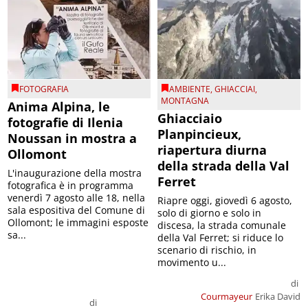
FOTOGRAFIA
AMBIENTE
,
GHIACCIAI
,
MONTAGNA
Anima Alpina, le
Ghiacciaio
fotografie di Ilenia
Planpincieux,
Noussan in mostra a
riapertura diurna
Ollomont
della strada della Val
L'inaugurazione della mostra
Ferret
fotografica è in programma
venerdì 7 agosto alle 18, nella
Riapre oggi, giovedì 6 agosto,
sala espositiva del Comune di
solo di giorno e solo in
Ollomont; le immagini esposte
discesa, la strada comunale
sa...
della Val Ferret; si riduce lo
scenario di rischio, in
movimento u...
di
Courmayeur
Erika David
di