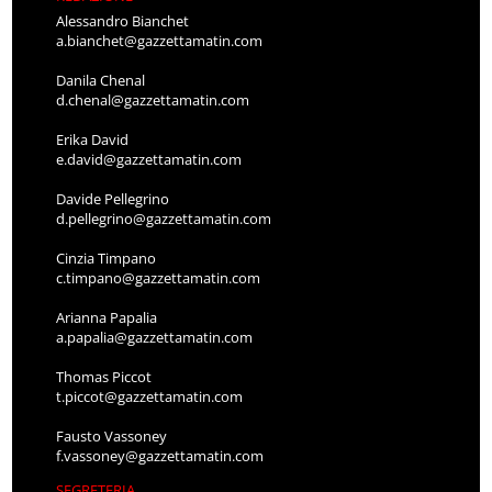
Alessandro Bianchet
a.bianchet@gazzettamatin.com
Danila Chenal
d.chenal@gazzettamatin.com
Erika David
e.david@gazzettamatin.com
Davide Pellegrino
d.pellegrino@gazzettamatin.com
Cinzia Timpano
c.timpano@gazzettamatin.com
Arianna Papalia
a.papalia@gazzettamatin.com
Thomas Piccot
t.piccot@gazzettamatin.com
Fausto Vassoney
f.vassoney@gazzettamatin.com
SEGRETERIA