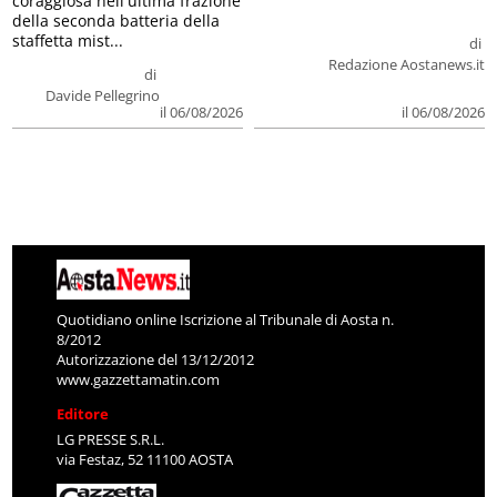
coraggiosa nell'ultima frazione
della seconda batteria della
staffetta mist...
di
Redazione Aostanews.it
di
Davide Pellegrino
il 06/08/2026
il 06/08/2026
Quotidiano online Iscrizione al Tribunale di Aosta n.
8/2012
Autorizzazione del 13/12/2012
www.gazzettamatin.com
Editore
LG PRESSE S.R.L.
via Festaz, 52 11100 AOSTA