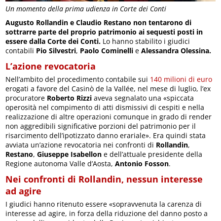
Un momento della prima udienza in Corte dei Conti
Augusto Rollandin e Claudio Restano non tentarono di
sottrarre parte del proprio patrimonio ai sequesti posti in
essere dalla Corte dei Conti.
Lo hanno stabilito i giudici
contabili
Pio Silvestri
,
Paolo Cominelli
e
Alessandra Olessina.
L’azione revocatoria
Nell’ambito del procedimento contabile sui
140 milioni di euro
erogati a favore del Casinò de la Vallée, nel mese di luglio, l’ex
procuratore
Roberto Rizzi
aveva segnalato una «spiccata
operosità nel compimento di atti dismissivi di cespiti e nella
realizzazione di altre operazioni comunque in grado di render
non aggredibili significative porzioni del patrimonio per il
risarcimento dell’ipotizzato danno erariale». Era quindi stata
avviata un’azione revocatoria nei confronti di
Rollandin
,
Restano
,
Giuseppe Isabellon
e dell’attuale presidente della
Regione autonoma Valle d’Aosta,
Antonio Fosson
.
Nei confronti di Rollandin, nessun interesse
ad agire
I giudici hanno ritenuto essere «sopravvenuta la carenza di
interesse ad agire, in forza della riduzione del danno posto a