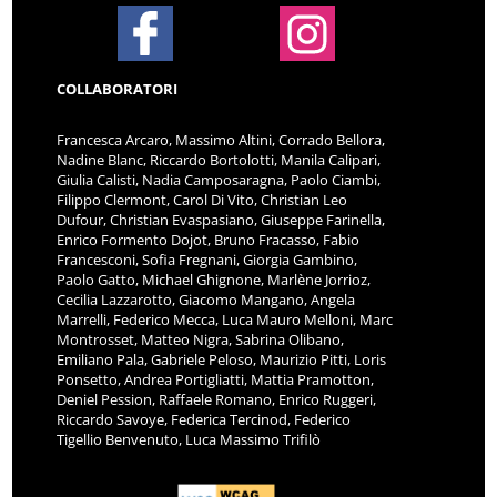
COLLABORATORI
Francesca Arcaro, Massimo Altini, Corrado Bellora,
Nadine Blanc, Riccardo Bortolotti, Manila Calipari,
Giulia Calisti, Nadia Camposaragna, Paolo Ciambi,
Filippo Clermont, Carol Di Vito, Christian Leo
Dufour, Christian Evaspasiano, Giuseppe Farinella,
Enrico Formento Dojot, Bruno Fracasso, Fabio
Francesconi, Sofia Fregnani, Giorgia Gambino,
Paolo Gatto, Michael Ghignone, Marlène Jorrioz,
Cecilia Lazzarotto, Giacomo Mangano, Angela
Marrelli, Federico Mecca, Luca Mauro Melloni, Marc
Montrosset, Matteo Nigra, Sabrina Olibano,
Emiliano Pala, Gabriele Peloso, Maurizio Pitti, Loris
Ponsetto, Andrea Portigliatti, Mattia Pramotton,
Deniel Pession, Raffaele Romano, Enrico Ruggeri,
Riccardo Savoye, Federica Tercinod, Federico
Tigellio Benvenuto, Luca Massimo Trifilò