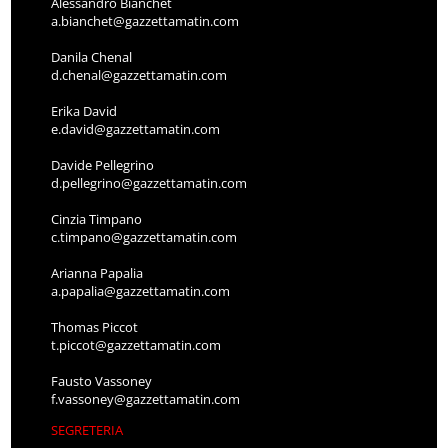
Alessandro Bianchet
a.bianchet@gazzettamatin.com
Danila Chenal
d.chenal@gazzettamatin.com
Erika David
e.david@gazzettamatin.com
Davide Pellegrino
d.pellegrino@gazzettamatin.com
Cinzia Timpano
c.timpano@gazzettamatin.com
Arianna Papalia
a.papalia@gazzettamatin.com
Thomas Piccot
t.piccot@gazzettamatin.com
Fausto Vassoney
f.vassoney@gazzettamatin.com
SEGRETERIA