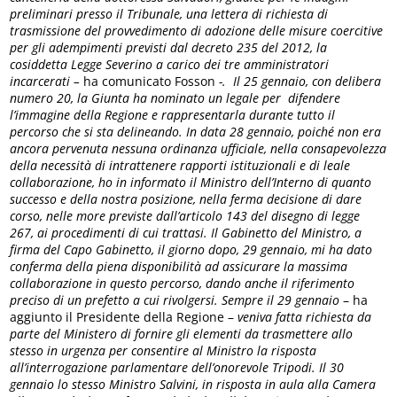
preliminari presso il Tribunale, una lettera di richiesta di
trasmissione del provvedimento di adozione delle misure coercitive
per gli adempimenti previsti dal decreto 235 del 2012, la
cosiddetta Legge Severino a carico dei tre amministratori
incarcerati –
ha comunicato Fosson
-. Il 25 gennaio, con delibera
numero 20, la Giunta ha nominato un legale per difendere
l’immagine della Regione e rappresentarla durante tutto il
percorso che si sta delineando. In data 28 gennaio, poiché non era
ancora pervenuta nessuna ordinanza ufficiale, nella consapevolezza
della necessità di intrattenere rapporti istituzionali e di leale
collaborazione, ho in informato il Ministro dell’Interno di quanto
successo e della nostra posizione, nella ferma decisione di dare
corso, nelle more previste dall’articolo 143 del disegno di legge
267, ai procedimenti di cui trattasi. Il Gabinetto del Ministro, a
firma del Capo Gabinetto, il giorno dopo, 29 gennaio, mi ha dato
conferma della piena disponibilità ad assicurare la massima
collaborazione in questo percorso, dando anche il riferimento
preciso di un prefetto a cui rivolgersi.
Sempre il 29 gennaio
– ha
aggiunto il Presidente della Regione –
veniva fatta richiesta da
parte del Ministero di fornire gli elementi da trasmettere allo
stesso in urgenza per consentire al Ministro la risposta
all’interrogazione parlamentare dell’onorevole Tripodi. Il 30
gennaio lo stesso Ministro Salvini, in risposta in aula alla Camera