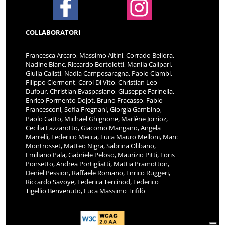
COLLABORATORI
Francesca Arcaro, Massimo Altini, Corrado Bellora,
Nadine Blanc, Riccardo Bortolotti, Manila Calipari,
Giulia Calisti, Nadia Camposaragna, Paolo Ciambi,
Filippo Clermont, Carol Di Vito, Christian Leo
Dufour, Christian Evaspasiano, Giuseppe Farinella,
Enrico Formento Dojot, Bruno Fracasso, Fabio
Francesconi, Sofia Fregnani, Giorgia Gambino,
Paolo Gatto, Michael Ghignone, Marlène Jorrioz,
Cecilia Lazzarotto, Giacomo Mangano, Angela
Marrelli, Federico Mecca, Luca Mauro Melloni, Marc
Montrosset, Matteo Nigra, Sabrina Olibano,
Emiliano Pala, Gabriele Peloso, Maurizio Pitti, Loris
Ponsetto, Andrea Portigliatti, Mattia Pramotton,
Deniel Pession, Raffaele Romano, Enrico Ruggeri,
Riccardo Savoye, Federica Tercinod, Federico
Tigellio Benvenuto, Luca Massimo Trifilò