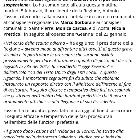
sospensione
».
Lo ha comunicato all’aula questa mattina,
martedì 5 febbraio, il presidente della Regione, Antonio
Fosson, riferendosi alla misura cautelare in carcere comminata
al consigliere regionale Uv,
Marco Sorbara
e ai consiglieri
comunali di Saint-Pierre,
Monica Carcea,
e di Aosta,
Nicola
Prettico,
in seguito all’operazione “Geenna” del 23 gennaio.
«
Nel corso della seduta odierna
– ha aggiunto il presidente della
Regione –
avremo modo di affrontare altri aspetti di questa grave
vicenda e in particolare le procedure che saranno avviate
prossimamente per dare attuazione a quanto disposto dal decreto
legislativo 235 del 2012, la cosiddetta “Legge Severino” e
dall’articolo 143 del Testo Unico degli Enti Locali.
A questo
riguardo, è importante segnalare fin da subito che abbiamo
instaurato un rapporto diretto con il Ministero dell’Interno al fine
di assicurare il seguito efficace e tempestivo delle fasi procedurali
che gestiremo nell’ambito delle funzioni prefettizie che il nostro
ordinamento attribuisce alla Regione e al suo Presidente».
Fosson ha ricordato i passi fatti fino a oggi al fine di assicurare
il seguito efficace e tempestivo delle fasi procedurali
nell’ambito delle funzioni prefettizie.
«i
l giorno dopo l’azione del Tribunale di Torino, ho scritto alla
cancelleria della dottoressa Salvadori, giudice per le indagini