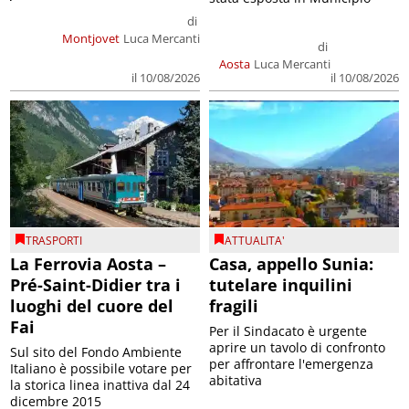
di
Montjovet
Luca Mercanti
di
Aosta
Luca Mercanti
il 10/08/2026
il 10/08/2026
TRASPORTI
ATTUALITA'
La Ferrovia Aosta –
Casa, appello Sunia:
Pré-Saint-Didier tra i
tutelare inquilini
luoghi del cuore del
fragili
Fai
Per il Sindacato è urgente
aprire un tavolo di confronto
Sul sito del Fondo Ambiente
per affrontare l'emergenza
Italiano è possibile votare per
abitativa
la storica linea inattiva dal 24
dicembre 2015