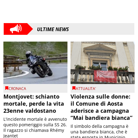
ULTIME NEWS
CRONACA
ATTUALITA'
Montjovet: schianto
Violenza sulle donne:
mortale, perde la vita
il Comune di Aosta
23enne valdostano
aderisce a campagna
“Mai bandiera bianca”
L'incidente mortale è avvenuto
questo pomeriggio sulla SS 26.
Il simbolo della campagna è
Il ragazzo si chiamava Rhémy
una bandiera bianca, che è
Jeantet
stata esposta in Municipio