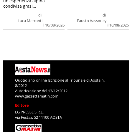
un'esperienza alpina
condivisa grazi...
di
di
Luca Mercanti
Fausto Vassoney
il 10/08/2026
il 10/08/2026
Quotidiano online Iscrizione al Tribunale di Aosta n.
8/2012
Autorizzazione del 13/12/2012
www.gazzettamatin.com
Editore
LG PRESSE S.R.L.
via Festaz, 52 11100 AOSTA