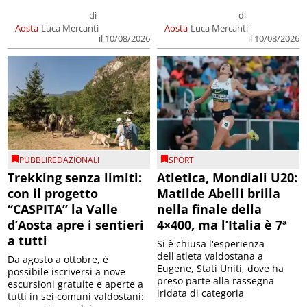
di
di
Aosta
Luca Mercanti
Aosta
Luca Mercanti
il 10/08/2026
il 10/08/2026
PUBBLIREDAZIONALI
SPORT
Trekking senza limiti:
Atletica, Mondiali U20:
con il progetto
Matilde Abelli brilla
“CASPITA” la Valle
nella finale della
d’Aosta apre i sentieri
4×400, ma l’Italia è 7ª
a tutti
Si è chiusa l'esperienza
dell'atleta valdostana a
Da agosto a ottobre, è
Eugene, Stati Uniti, dove ha
possibile iscriversi a nove
preso parte alla rassegna
escursioni gratuite e aperte a
iridata di categoria
tutti in sei comuni valdostani: