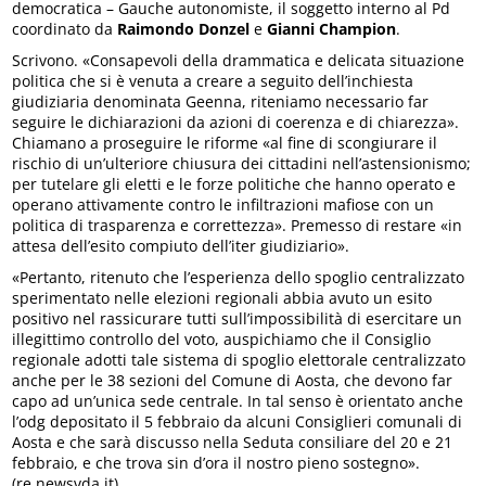
democratica – Gauche autonomiste, il soggetto interno al Pd
coordinato da
Raimondo Donzel
e
Gianni Champion
.
Scrivono. «Consapevoli della drammatica e delicata situazione
politica che si è venuta a creare a seguito dell’inchiesta
giudiziaria denominata Geenna, riteniamo necessario far
seguire le dichiarazioni da azioni di coerenza e di chiarezza».
Chiamano a proseguire le riforme «al fine di scongiurare il
rischio di un’ulteriore chiusura dei cittadini nell’astensionismo;
per tutelare gli eletti e le forze politiche che hanno operato e
operano attivamente contro le infiltrazioni mafiose con un
politica di trasparenza e correttezza». Premesso di restare «in
attesa dell’esito compiuto dell’iter giudiziario».
«Pertanto, ritenuto che l’esperienza dello spoglio centralizzato
sperimentato nelle elezioni regionali abbia avuto un esito
positivo nel rassicurare tutti sull’impossibilità di esercitare un
illegittimo controllo del voto, auspichiamo che il Consiglio
regionale adotti tale sistema di spoglio elettorale centralizzato
anche per le 38 sezioni del Comune di Aosta, che devono far
capo ad un’unica sede centrale. In tal senso è orientato anche
l’odg depositato il 5 febbraio da alcuni Consiglieri comunali di
Aosta e che sarà discusso nella Seduta consiliare del 20 e 21
febbraio, e che trova sin d’ora il nostro pieno sostegno».
(re.newsvda.it)