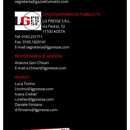
segreteria@gazzettamatin.com
CONCESSIONARIA DI PUBBLICITÀ
LG PRESSE S.R.L.
via Festaz, 52
11100 AOSTA
Tel: 0165.231711
Fax: 0165.1820141
E-mail
segreteria@lgpresse.com
RESPONSABILE DI AGENZIA
Arianna Gori Chisari
E-mail
a.chisari@lgpresse.com
Account
Luca Torino
l.torino@lgpresse.com
Ivana Cretier
i.cretier@lgpresse.com
Daniele Fimiano
d.fimiano@lgpresse.com