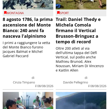
MONTAGNA
SPORT
8 agosto 1786, la prima
Trail: Daniel Thedy e
ascensione del Monte
Michela Comola
Bianco: 240 anni fa
firmano il Vertical
nasceva l’alpinismo
Brusson-Bringuez a
tempo di record
I primi a raggiungere la vetta
del Monte Bianco furono
Oltre 200 atleti al via
Jacques Balmat e Michel
dell'ultima tappa del Défì
Gabriel Paccard
Vertical, sul podio anche
Mathieu Brunod, Alex
Noussan, Miriam Di Vincenzo
e Kaitlin Allen
di
di
Cinzia Timpano
Davide Pellegrino
il 08/08/2026
il 08/08/2026