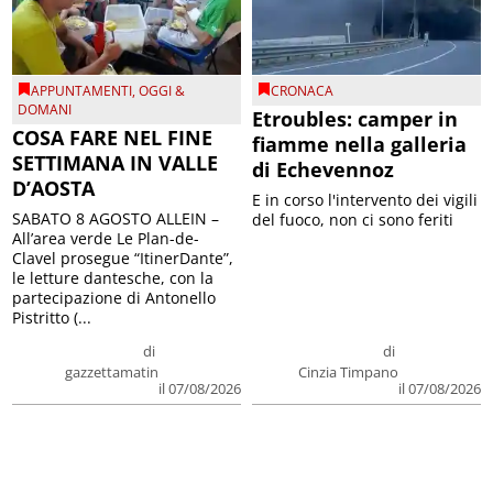
APPUNTAMENTI
,
OGGI &
CRONACA
DOMANI
Etroubles: camper in
COSA FARE NEL FINE
fiamme nella galleria
SETTIMANA IN VALLE
di Echevennoz
D’AOSTA
E in corso l'intervento dei vigili
SABATO 8 AGOSTO ALLEIN –
del fuoco, non ci sono feriti
All’area verde Le Plan-de-
Clavel prosegue “ItinerDante”,
le letture dantesche, con la
partecipazione di Antonello
Pistritto (...
di
di
gazzettamatin
Cinzia Timpano
il 07/08/2026
il 07/08/2026