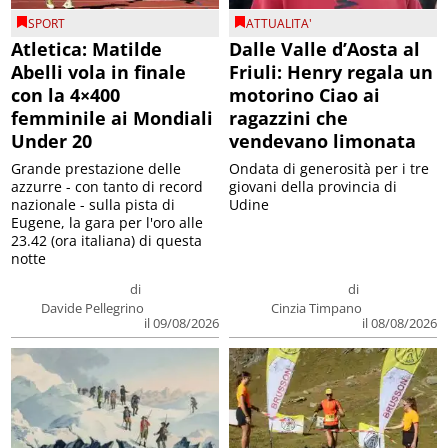
SPORT
ATTUALITA'
Atletica: Matilde
Dalle Valle d’Aosta al
Abelli vola in finale
Friuli: Henry regala un
con la 4×400
motorino Ciao ai
femminile ai Mondiali
ragazzini che
Under 20
vendevano limonata
Grande prestazione delle
Ondata di generosità per i tre
azzurre - con tanto di record
giovani della provincia di
nazionale - sulla pista di
Udine
Eugene, la gara per l'oro alle
23.42 (ora italiana) di questa
notte
di
di
Davide Pellegrino
Cinzia Timpano
il 09/08/2026
il 08/08/2026