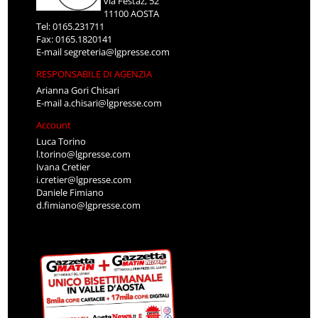
via Festaz, 52
11100 AOSTA
Tel: 0165.231711
Fax: 0165.1820141
E-mail
segreteria@lgpresse.com
RESPONSABILE DI AGENZIA
Arianna Gori Chisari
E-mail
a.chisari@lgpresse.com
Account
Luca Torino
l.torino@lgpresse.com
Ivana Cretier
i.cretier@lgpresse.com
Daniele Fimiano
d.fimiano@lgpresse.com