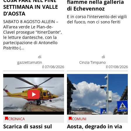
COSA FARE NEL FINE
fiamme nella galleria
SETTIMANA IN VALLE
di Echevennoz
D’AOSTA
E in corso l'intervento dei vigili
SABATO 8 AGOSTO ALLEIN –
del fuoco, non ci sono feriti
All’area verde Le Plan-de-
Clavel prosegue “ItinerDante”,
le letture dantesche, con la
partecipazione di Antonello
Pistritto (...
di
di
gazzettamatin
Cinzia Timpano
il 07/08/2026
il 07/08/2026
CRONACA
COMUNI
Scarica di sassi sul
Aosta, degrado in via