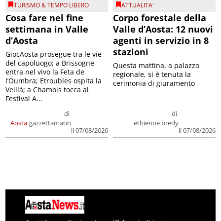
TURISMO & TEMPO LIBERO
ATTUALITA'
Cosa fare nel fine
Corpo forestale della
settimana in Valle
Valle d’Aosta: 12 nuovi
d’Aosta
agenti in servizio in 8
stazioni
GiocAosta prosegue tra le vie
del capoluogo; a Brissogne
Questa mattina, a palazzo
entra nel vivo la Feta de
regionale, si è tenuta la
l’Oumbra; Etroubles ospita la
cerimonia di giuramento
Veillà; a Chamois tocca al
Festival A...
di
di
Aosta
gazzettamatin
ethienne bredy
il 07/08/2026
il 07/08/2026