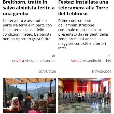
Breithorn, tratto in
Festaz: installata una
salvo alpinista ferito a
telecamera alla Torre
una gamba
del Lebbroso
L'intervento è avvenuto in
Prime contromosse
parte via terra e in parte con
dell'amministrazione
l'elicottero a causa delle
comunale dopo l'esposto
condizioni meteo. L'alpinista
presentato da residenti della
non ha riportato gravi ferite
zona; promessi anche
maggiori controlli e ulteriori
inter...
di
di
cervinia
Alessandro Bianchet
Aosta
Alessandro Bianchet
il 07/08/2026
il 07/08/2026