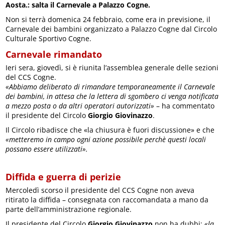
Aosta.: salta il Carnevale a Palazzo Cogne.
Non si terrà domenica 24 febbraio, come era in previsione, il
Carnevale dei bambini organizzato a Palazzo Cogne dal Circolo
Culturale Sportivo Cogne.
Carnevale rimandato
Ieri sera, giovedì, si è riunita l’assemblea generale delle sezioni
del CCS Cogne.
«Abbiamo deliberato di rimandare temporaneamente il Carnevale
dei bambini, in attesa che la lettera di sgombero ci venga notificata
a mezzo posta o da altri operatori autorizzati»
– ha commentato
il presidente del Circolo
Giorgio Giovinazzo
.
Il Circolo ribadisce che «la chiusura è fuori discussione» e che
«metteremo in campo ogni azione possibile perchè questi locali
possano essere utilizzati».
Diffida e guerra di perizie
Mercoledì scorso il presidente del CCS Cogne non aveva
ritirato la diffida – consegnata con raccomandata a mano da
parte dell’amministrazione regionale.
Il presidente del Circolo
Giorgio Giovinazzo
non ha dubbi:
«la