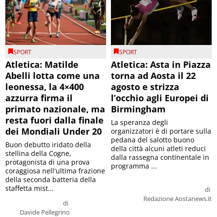
SPORT
SPORT
Atletica: Matilde
Atletica: Asta in Piazza
Abelli lotta come una
torna ad Aosta il 22
leonessa, la 4×400
agosto e strizza
azzurra firma il
l’occhio agli Europei di
primato nazionale, ma
Birmingham
resta fuori dalla finale
La speranza degli
dei Mondiali Under 20
organizzatori è di portare sulla
pedana del salotto buono
Buon debutto iridato della
della città alcuni atleti reduci
stellina della Cogne,
dalla rassegna continentale in
protagonista di una prova
programma ...
coraggiosa nell'ultima frazione
della seconda batteria della
staffetta mist...
di
Redazione Aostanews.it
di
Davide Pellegrino