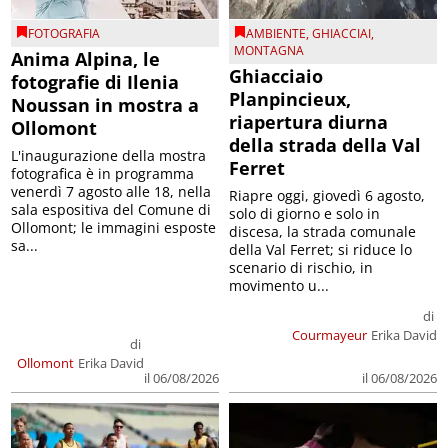
FOTOGRAFIA
AMBIENTE
,
GHIACCIAI
,
MONTAGNA
Anima Alpina, le
Ghiacciaio
fotografie di Ilenia
Planpincieux,
Noussan in mostra a
riapertura diurna
Ollomont
della strada della Val
L'inaugurazione della mostra
Ferret
fotografica è in programma
venerdì 7 agosto alle 18, nella
Riapre oggi, giovedì 6 agosto,
sala espositiva del Comune di
solo di giorno e solo in
Ollomont; le immagini esposte
discesa, la strada comunale
sa...
della Val Ferret; si riduce lo
scenario di rischio, in
movimento u...
di
Courmayeur
Erika David
di
Ollomont
Erika David
il 06/08/2026
il 06/08/2026