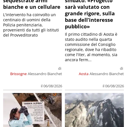
sequestrate armi
sindaco: «Progetto
bianche e un cellulare
sarà valutato con
grande rigore, sulla
L'intervento ha coinvolto un
base dell’interesse
centinaio di uomini della
Polizia penitenziaria,
pubblico»
provenienti da tutti gli istituti
Il primo cittadino di Aosta è
del Provveditorato
stato audito nella quarta
commissione del Consiglio
regionale, dove ha ribadito
come l'iter, al momento, sia
ancora ferm...
di
di
Brissogne
Alessandro Bianchet
Aosta
Alessandro Bianchet
il 06/08/2026
il 06/08/2026