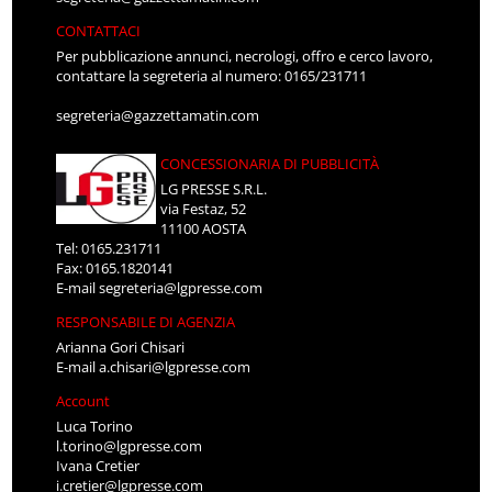
CONTATTACI
Per pubblicazione annunci, necrologi, offro e cerco lavoro,
contattare la segreteria al numero: 0165/231711
segreteria@gazzettamatin.com
CONCESSIONARIA DI PUBBLICITÀ
LG PRESSE S.R.L.
via Festaz, 52
11100 AOSTA
Tel: 0165.231711
Fax: 0165.1820141
E-mail
segreteria@lgpresse.com
RESPONSABILE DI AGENZIA
Arianna Gori Chisari
E-mail
a.chisari@lgpresse.com
Account
Luca Torino
l.torino@lgpresse.com
Ivana Cretier
i.cretier@lgpresse.com