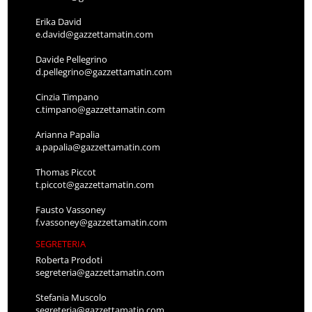
Erika David
e.david@gazzettamatin.com
Davide Pellegrino
d.pellegrino@gazzettamatin.com
Cinzia Timpano
c.timpano@gazzettamatin.com
Arianna Papalia
a.papalia@gazzettamatin.com
Thomas Piccot
t.piccot@gazzettamatin.com
Fausto Vassoney
f.vassoney@gazzettamatin.com
SEGRETERIA
Roberta Prodoti
segreteria@gazzettamatin.com
Stefania Muscolo
segreteria@gazzettamatin.com