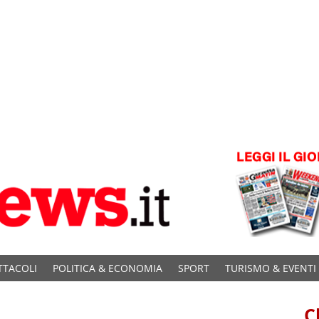
TTACOLI
POLITICA & ECONOMIA
SPORT
TURISMO & EVENTI
C