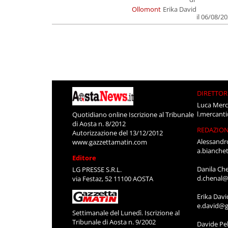
Ollomont
Erika David
il 06/08/2
DIRETTOR
Luca Merc
l.mercant
Quotidiano online Iscrizione al Tribunale
di Aosta n. 8/2012
REDAZIO
Autorizzazione del 13/12/2012
Alessandr
www.gazzettamatin.com
a.bianche
Editore
Danila Ch
LG PRESSE S.R.L.
d.chenal@
via Festaz, 52 11100 AOSTA
Erika Davi
e.david@g
Settimanale del Lunedì. Iscrizione al
Tribunale di Aosta n. 9/2002
Davide Pel