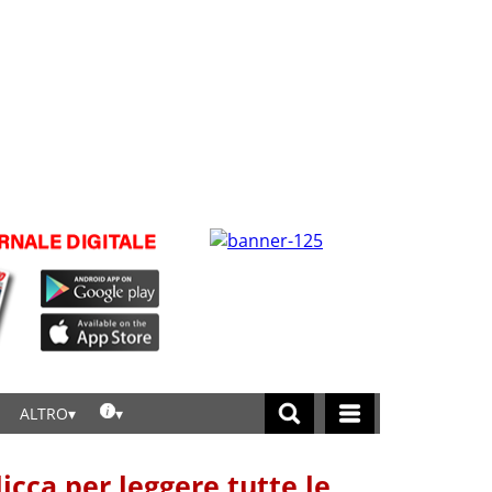
ALTRO
licca per leggere tutte le