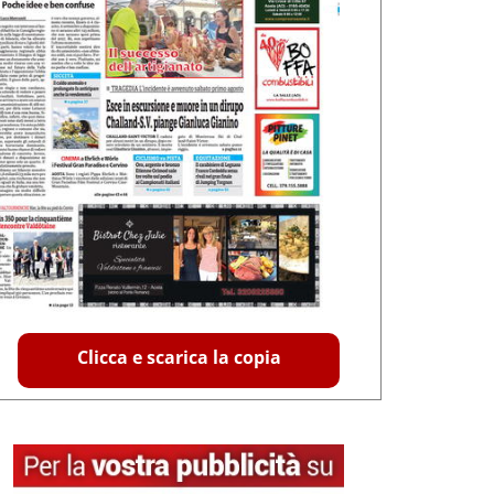
Clicca e scarica la copia