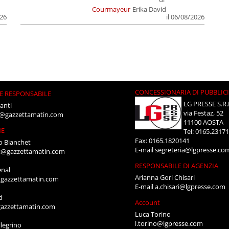
Courmayeur
Erika David
026
il 06/08/2026
CONCESSIONARIA DI PUBBLIC
E RESPONSABILE
LG PRESSE S.R.
anti
via Festaz, 52
i@gazzettamatin.com
11100 AOSTA
NE
Tel: 0165.2317
Fax: 0165.1820141
o Bianchet
E-mail
segreteria@lgpresse.co
t@gazzettamatin.com
RESPONSABILE DI AGENZIA
enal
Arianna Gori Chisari
gazzettamatin.com
E-mail
a.chisari@lgpresse.com
d
Account
azzettamatin.com
Luca Torino
l.torino@lgpresse.com
legrino