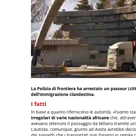
La Polizia di frontiera ha arrestato un passeur (ci
dell’immigrazione clandestina.
I fatti
In base a quanto riferiscono le autorità, «l’uomo st
irregolari di varie nazionalità africane
che, attrave
avevano ottenuto il passaggio da Milano tramite un’
L’autista, comunque, giunto ad Aosta avrebbe decis
dei sospetti che i trasportati non fossero in regola