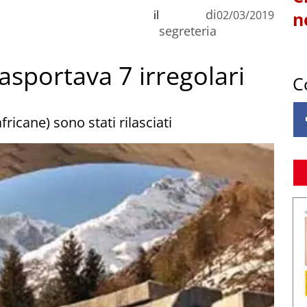
di
il
02/03/2019
n
segreteria
asportava 7 irregolari
C
africane) sono stati rilasciati