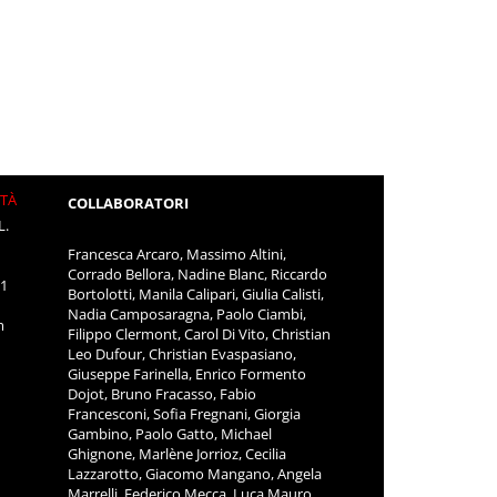
ITÀ
COLLABORATORI
L.
Francesca Arcaro, Massimo Altini,
Corrado Bellora, Nadine Blanc, Riccardo
11
Bortolotti, Manila Calipari, Giulia Calisti,
Nadia Camposaragna, Paolo Ciambi,
m
Filippo Clermont, Carol Di Vito, Christian
Leo Dufour, Christian Evaspasiano,
Giuseppe Farinella, Enrico Formento
Dojot, Bruno Fracasso, Fabio
Francesconi, Sofia Fregnani, Giorgia
Gambino, Paolo Gatto, Michael
Ghignone, Marlène Jorrioz, Cecilia
Lazzarotto, Giacomo Mangano, Angela
Marrelli, Federico Mecca, Luca Mauro