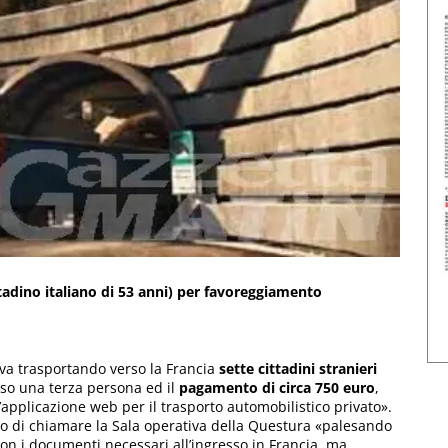
ttadino italiano di 53 anni) per favoreggiamento
ava trasportando verso la Francia
sette cittadini stranieri
rso una terza persona ed il
pagamento di circa 750 euro
,
applicazione web per il trasporto automobilistico privato».
o di chiamare la Sala operativa della Questura «palesando
 con i documenti necessari all’ingresso in Francia, ma