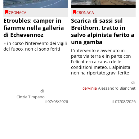
CRONACA
CRONACA
Etroubles: camper in
Scarica di sassi sul
fiamme nella galleria
Breithorn, tratto in
di Echevennoz
salvo alpinista ferito a
una gamba
E in corso l'intervento dei vigili
del fuoco, non ci sono feriti
L'intervento è avvenuto in
parte via terra e in parte con
l'elicottero a causa delle
condizioni meteo. L'alpinista
non ha riportato gravi ferite
di
cervinia
Alessandro Bianchet
di
Cinzia Timpano
il 07/08/2026
il 07/08/2026