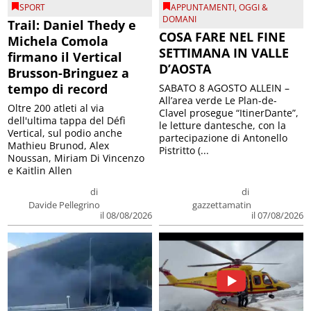
SPORT
APPUNTAMENTI
,
OGGI &
DOMANI
Trail: Daniel Thedy e
COSA FARE NEL FINE
Michela Comola
SETTIMANA IN VALLE
firmano il Vertical
D’AOSTA
Brusson-Bringuez a
tempo di record
SABATO 8 AGOSTO ALLEIN –
All’area verde Le Plan-de-
Oltre 200 atleti al via
Clavel prosegue “ItinerDante”,
dell'ultima tappa del Défì
le letture dantesche, con la
Vertical, sul podio anche
partecipazione di Antonello
Mathieu Brunod, Alex
Pistritto (...
Noussan, Miriam Di Vincenzo
e Kaitlin Allen
di
di
Davide Pellegrino
gazzettamatin
il 08/08/2026
il 07/08/2026