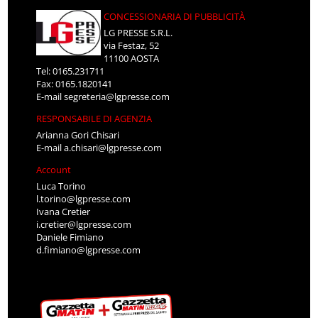
CONCESSIONARIA DI PUBBLICITÀ
LG PRESSE S.R.L.
via Festaz, 52
11100 AOSTA
Tel: 0165.231711
Fax: 0165.1820141
E-mail
segreteria@lgpresse.com
RESPONSABILE DI AGENZIA
Arianna Gori Chisari
E-mail
a.chisari@lgpresse.com
Account
Luca Torino
l.torino@lgpresse.com
Ivana Cretier
i.cretier@lgpresse.com
Daniele Fimiano
d.fimiano@lgpresse.com