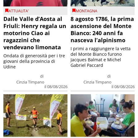
ATTUALITA'
MONTAGNA
Dalle Valle d’Aosta al
8 agosto 1786, la prima
Friuli: Henry regala un
ascensione del Monte
motorino Ciao ai
Bianco: 240 anni fa
ragazzini che
nasceva l’alpinismo
vendevano limonata
I primi a raggiungere la vetta
del Monte Bianco furono
Ondata di generosità per i tre
Jacques Balmat e Michel
giovani della provincia di
Gabriel Paccard
Udine
di
di
Cinzia Timpano
Cinzia Timpano
il 08/08/2026
il 08/08/2026